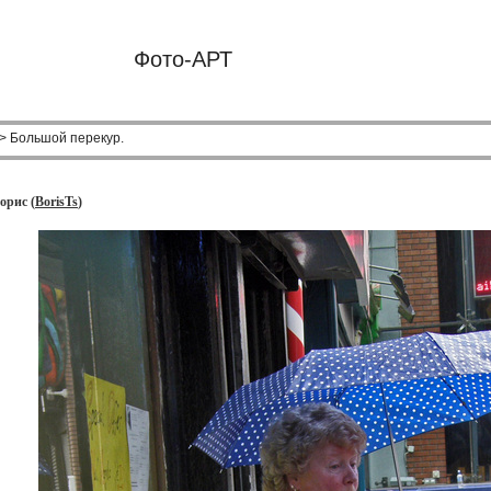
Фото-АРТ
> Большой перекур.
орис (
BorisTs
)