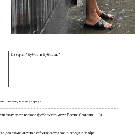
Из серии " Дублин и Дублинцы"
иев
списком, новые сверху
)
ан сразу после второго футбольного матча Россия-Словения... :-))
ню ,это знаменательное событие состоялось в середине ноября .