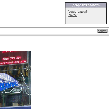
добро пожаловать
[
регистрация
]
[
войти
]
печать