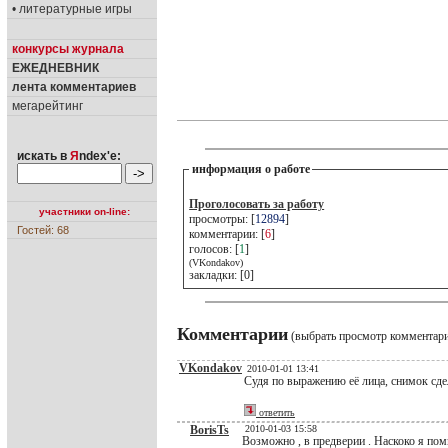
• литературные игры
конкурсы журнала
ЕЖЕДНЕВНИК
лента комментариев
мегарейтинг
искать в
Я
ndex'е:
информация о работе
Проголосовать за работу
участники on-line:
просмотры: [
12894
]
Гостей: 68
комментарии: [
6
]
голосов: [
1
]
(VKondakov)
закладки: [0]
Комментарии
(выбрать просмотр комментар
VKondakov
2010-01-01 13:41
Судя по выражению её лица, снимок сдел
ответить
BorisTs
2010-01-03 15:58
Возможно , в предверии . Наскоко я пом