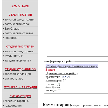
ЭХО-СТУДИЯ
СТУДИЯ ПОЭТОВ
• золотой фонд поэзии
• поэтический салон
• Зал Славы
• поэтические отзывы
• неформат
СТУДИЯ ПИСАТЕЛЕЙ
• золотой фонд прозы
• публицистика
• загадки творчества
информация о работе
«Улыбка Джоконды» /поэтический конкурс
СТУДИЯ ХУДОЖНИКОВ
3 место
Проголосовать за работу
• золотая коллекция
просмотры: [
16282
]
• мастер-класс
комментарии: [
4
]
голосов: [
2
]
МУЗЫКАЛЬНАЯ СТУДИЯ
(buru, Njusha)
закладки: [0]
СМЕХО-СТУДИЯ
• веселые картинки
Комментарии
(выбрать просмотр комментар
• графомания