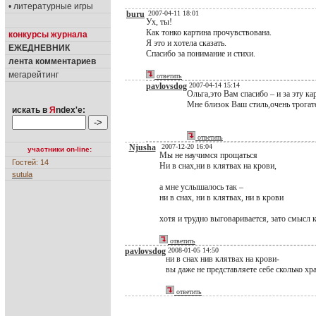
• литературные игры
buru
2007-04-11 18:01
Ух, ты!
Как тонко картина прочувствована.
конкурсы журнала
Я это и хотела сказать.
ЕЖЕДНЕВНИК
Спасибо за понимание и стихи.
лента комментариев
мегарейтинг
ответить
pavlovsdog
2007-04-14 15:14
Ольга,это Вам спасибо – и за эту ка
Мне близок Ваш стиль,очень трогат
искать в
Я
ndex'е:
ответить
Njusha
2007-12-20 16:04
участники on-line:
Мы не научимся прощаться
Гостей: 14
Ни в снах,ни в клятвах на крови,
sutula
а мне услышалось так –
ни в снах, ни в клятвах, ни в крови
хотя и трудно выговаривается, зато смысл 
ответить
pavlovsdog
2008-01-05 14:50
ни в снах нив клятвах на крови-
вы даже не представляете себе сколько х
ответить