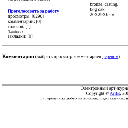
bronze, casting.
bog oak
Проголосовать за работу
20Х29Х6 см
просмотры: [
8296
]
комментарии: [
0
]
голосов: [
1
]
(kuniaev)
закладки: [0]
Комментарии
(выбрать просмотр комментариев
деревом
)
Электронный арт-журн
Copyright ©
Arifis
, 20
при перепечатке любых материалов, представленных на с