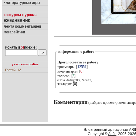
• литературные игры
конкурсы журнала
ЕЖЕДНЕВНИК
лента комментариев
мегарейтинг
искать в
Я
ndex'е:
информация о работе
Проголосовать за работу
участники on-line:
просмотры: [
12551
]
Гостей: 12
комментарии: [
0
]
голосов: [
3
]
(Evita, dudergofka, NinaArt)
закладки: [0]
Комментарии
(выбрать просмотр комментар
Электронный арт-журнал ARI
Copyright ©
Arifis
, 2005-202