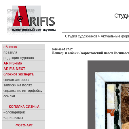
Студ
Студия художников
>
Актуальные фор
обложка
2016-01-05 17:47
правила
Лошадь и собаки / карватовский павел йосиповеч
редакция журнала
ARIFIS-info
ARIFIS-NEXT
блокнот эксперта
список авторов
записки на полях
справка по интерфейсу
ссылки
КОПИЛКА СИЗИФА
• словарифис
• арифизмы
ФОТО-АРТ