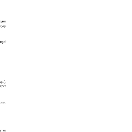
одна
туда
ущий
а.),
ерез
зии.
у не