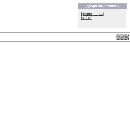
добро пожаловать
[
регистрация
]
[
войти
]
печать