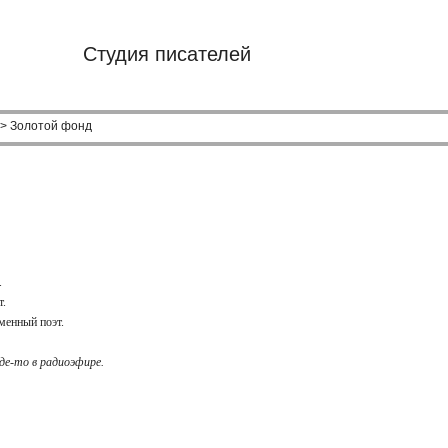
Студия писателей
> Золотой фонд
й.
эт.
ременный поэт.
де-то в радиоэфире.