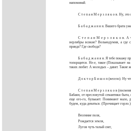
напоминай.
С т е п а н М е р з л я к о в. Ну, э
Б а б а д ж а н я н. Вашего брата у
С т е п а н М е р з л я к о в. А
верлибры всякие? Вольнодумия, а где сю
правда? Где свобода?
Б а б а д ж а н я н. Я тебе покажу
топорщится. Не-е, такое (Показывает на
таких любят. А молодых – давят. Такие ж
Д о к т о р Б и ш о п (весело). Ну
С т е п а н М е р з л я к о в (пос
Бабаян, от пресловутой семантики быта,
еще ого-го, булькает. Понимают мало, 
будем, куда деваться. (Прочищает горло.
Весенние поля,
Рождается земля,
Лугов чуть талый снег,