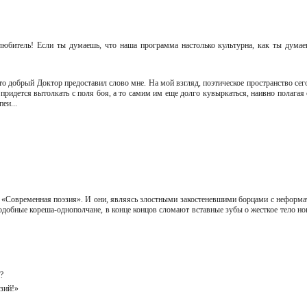
любитель! Если ты думаешь, что наша программа настолько культурна, как ты думаеш
, что добрый Доктор предоставил слово мне. На мой взгляд, поэтическое пространство се
 придется вытолкать с поля боя, а то самим им еще долго кувыркаться, наивно полагая 
пеи...
нием «Современная поэзия». И они, являясь злостными закостеневшими борцами с неформа
подобные кореша-однополчане, в конце концов сломают вставные зубы о жесткое тело но
й?
тузий!»