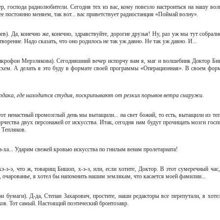
ер, господа радиолюбители. Сегодня тех из вас, кому повезло настроиться на нашу волн
 ее постоянно меняем, так вот... вас приветствует радиостанция «Поймай волну».
спев). Да, конечно же, конечно, здравствуйте, дорогие друзья! Ну, раз уж мы тут собрали
ворение. Надо сказать, что оно родилось не так уж давно. Не так уж давно. И...
микрофон Мерзлякова). Сегодняшний вечер испорчу вам я, маг и волшебник Доктор Би
схем. А делать я это буду в формате своей программы «Операционная». В своем форм
рдака, где находится студия, поскрипывают от резких порывов ветра снаружи.
 этот ненастный промозглый день мы вытащили... на свет божий, то есть, вытащили из те
орчества двух персонажей от искусства. Итак, сегодня нам будут прочищать мозги госп
ч Тепляков.
 Ха-ха... Ударим свежей кровью искусства по гнилым венам пролетариата!
хэ-э-э, что ж, товарищ Бишоп, х-э-э, или, если хотите, Доктор. В этот сумеречный час,
ть, очарованье, я хотел бы напомнить нашим землякам, что касается моей фамилии...
ои бумаги). Д-да, Степан Захарович, простите, наши редакторы все перепутали, я хоте
яков. Тот самый. Настоящий поэтический бронтозавр.