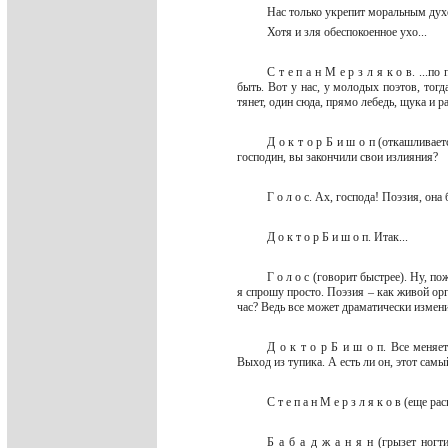
Нас только укрепит моральным ду
Хотя и зля обеспокоенное ухо...
С т е п а н М е р з л я к о в. ..
быть. Вот у нас, у молодых поэтов, тогд
тянет, один сюда, прямо лебедь, щука и р
Д о к т о р Б и ш о п (откашливае
господин, вы закончили свои излияния?
Г о л о с. Ах, господа! Поэзия, она
Д о к т о р Б и ш о п. Итак...
Г о л о с (говорит быстрее). Ну, 
я спрошу просто. Поэзия – как живой орга
час? Ведь все может драматически измени
Д о к т о р Б и ш о п. Все меняет
Выход из тупика. А есть ли он, этот са
С т е п а н М е р з л я к о в (еще 
Б а б а д ж а н я н (грызет ног