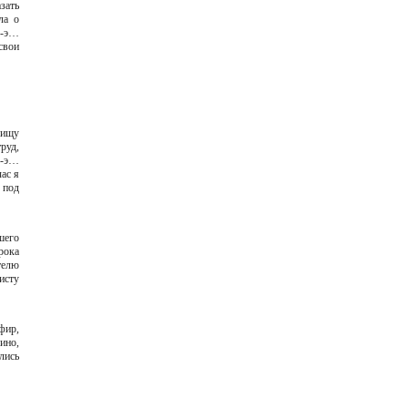
азать
ла о
э-э…
свои
рищу
руд,
э-э…
ас я
 под
шего
рока
телю
исту
фир,
ино,
лись