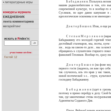
Б а б а д ж а н я н. Пользуясь нело
• литературные игры
нашим радиолюбителям и тем, кто вын
современной культуре, то я вообще-то 
конкурсы журнала
Сусляков, по идее давно канувшие в 
идеологические оскомины и не имеющие 
ЕЖЕДНЕВНИК
лента комментариев
мегарейтинг
Д о к т о р Б и ш о п. Итак, я еще
С т е п а н М е р з л я к о в (нар
искать в
Я
ndex'е:
Бабаджаняну его молодой горячий темпе
достойный сталеваров, мы, поэты, куем е
хм... ведь на самом-то деле... мы за кон
обращаюсь к слушателям старшего поколе
участники on-line:
фамилией Тепляков. Вообще-то, сразу п
Гостей: 12
Д о к т о р Б и ш о п (на фоне м
первого гостя (надеюсь, он вам про себя
так случилось, иль это нрав у нас тако
новой поэтической э-э... струи, культо
господину Бабаджаняну.
Б а б а д ж а н я н (одет в гряз
поэтому я прямо перейду к делу. Свой б
там, где закопченные стены полуразвали
Адвентисты Седьмого Дня.
Пауза. Ведущий паяет микросхему 