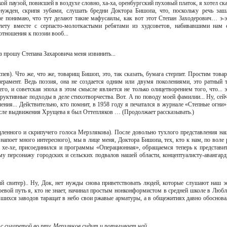
вкой паузой, повисшей в воздухе словно, ха-ха, оренбургский пуховый платок, я хотел ск
ужден, скрипя зубами, слушать бредни Доктора Бишопа, что, поскольку речь заш
не понимаю, что тут делают такие мафусаилы, как вот этот Степан Заходерович… э-
лету вместе с серпасто-молоткастыми ребятами из худсоветов, набивавшими нам 
отношения к поэзии вооб...
 раз прошу Степана Захаровича меня извинить...
аспев). Что же, что же, товарищ Бишоп, это, так сказать, бумага стерпит. Простим това
рамент. Ведь поэзия, она не создается одним или двумя поколениями, это ратный т
го, и советская эпоха в этом смысле является не только олицетворением того, что... 
структивные подходы в деле стихотворчества. Вот. А по поводу моей фамилии... Ну, сейч
ния... Действительно, кто помнит, в 1958 году я печатался в журнале «Степные огни»
осле выдвижения Хрущева я был Оттепляков … (Продолжает рассказывать.)
едленного и скрипучего голоса Мерзлякова). После довольно тухлого представления на
 напоет много интересного), мы в лице меня, Доктора Бишопа, тех, кто к нам, по воле 
в, хе-хе, присоединился и программы «Операционная», обращаемся теперь к представи
вому персонажу городских и сельских подвалов нашей области, концептуалисту-авангард
ный свитер).. Ну, Док, нет нужды снова приветствовать людей, которые слушают наш э
оевой путь я, кто не знает, начинал простым нонконформистом в средней школе в Любл
вшихся заводов таращат в небо свои ржавые арматуры, а в общежитиях давно обоснова
с сигаретой во рту. Мерзляков сидит и потягивает чай.