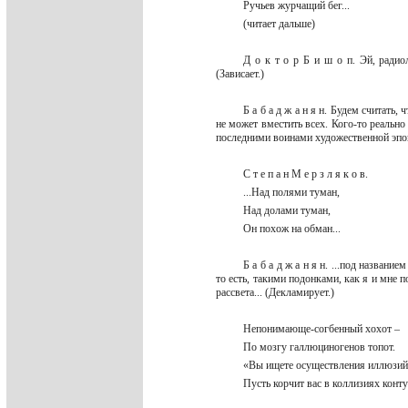
Ручьев журчащий бег...
(читает дальше)
Д о к т о р Б и ш о п. Эй, радио
(Зависает.)
Б а б а д ж а н я н. Будем считать
не может вместить всех. Кого-то реально
последними воинами художественной эпо
С т е п а н М е р з л я к о в.
...Над полями туман,
Над долами туман,
Он похож на обман...
Б а б а д ж а н я н. ...под назва
то есть, такими подонками, как я и мне 
рассвета... (Декламирует.)
Непонимающе-согбенный хохот –
По мозгу галлюциногенов топот.
«Вы ищете осуществления иллюзи
Пусть корчит вас в коллизиях кон