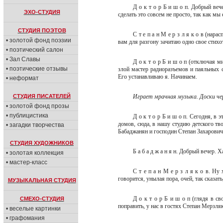
Д о к т о р Б и ш о п. Добрый веч
ЭХО-СТУДИЯ
сделать это совсем не просто, так как мы
СТУДИЯ ПОЭТОВ
С т е п а н М е р з л я к о в (нара
• золотой фонд поэзии
вам для разгону зачитаю одно свое стихот
• поэтический салон
• Зал Славы
Д о к т о р Б и ш о п (отключая 
• поэтические отзывы
злой мастер радиоразъемов и паяльных 
Его устанавливаю я. Начинаем.
• неформат
СТУДИЯ ПИСАТЕЛЕЙ
Играет мрачная музыка. Доски че
• золотой фонд прозы
• публицистика
Д о к т о р Б и ш о п. Сегодня, в
домов, сюда, в нашу студию детского тв
• загадки творчества
Бабаджанян и господин Степан Захарови
СТУДИЯ ХУДОЖНИКОВ
Б а б а д ж а н я н. Добрый вечер.
• золотая коллекция
• мастер-класс
С т е п а н М е р з л я к о в. Ну 
говорится, унылая пора, очей, так сказа
МУЗЫКАЛЬНАЯ СТУДИЯ
Д о к т о р Б и ш о п (глядя в св
СМЕХО-СТУДИЯ
поправить, у нас в гостях Степан Мерзл
• веселые картинки
• графомания