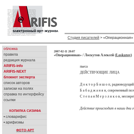
Студия писателей
> «Операционная» 
обложка
2007-02-11 20:07
правила
«Операционная» / Лоскутов Алексей (
Loskutov
)
редакция журнала
ARIFIS-info
пьеса
ARIFIS-NEXT
ДЕЙСТВУЮЩИЕ ЛИЦА
блокнот эксперта
список авторов
Д о к т о р Б и ш о п, радиоведущи
записки на полях
Б а б а д ж а н я н, современный по
справка по интерфейсу
С т е п а н М е р з л я к о в, несов
ссылки
Действие происходит в наши дни г
КОПИЛКА СИЗИФА
• словарифис
• арифизмы
ФОТО-АРТ