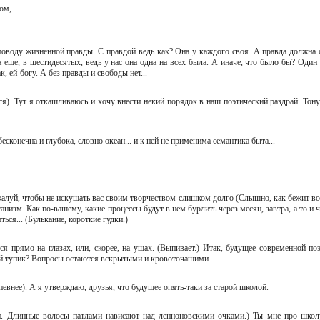
хом,
.по поводу жизненной правды. С правдой ведь как? Она у каждого своя. А правда должна 
а еще, в шестидесятых, ведь у нас она одна на всех была. А иначе, что было бы? Один 
ак, ей-богу. А без правды и свободы нет...
тся). Тут я откашливаюсь и хочу внести некий порядок в наш поэтический раздрай. Тон
 бесконечна и глубока, словно океан... и к ней не применима семантика быта...
пожалуй, чтобы не искушать вас своим творчеством слишком долго (Слышно, как бежит вод
низм. Как по-вашему, какие процессы будут в нем бурлить через месяц, завтра, а то и ч
ться... (Булькание, короткие гудки.)
ся прямо на глазах, или, скорее, на ушах. (Выпивает.) Итак, будущее современной поэ
мый тупик? Вопросы остаются вскрытыми и кровоточащими...
распевнее). А я утверждаю, друзья, что будущее опять-таки за старой школой.
ти. Длинные волосы патлами нависают над ленноновскими очками.) Ты мне про школ