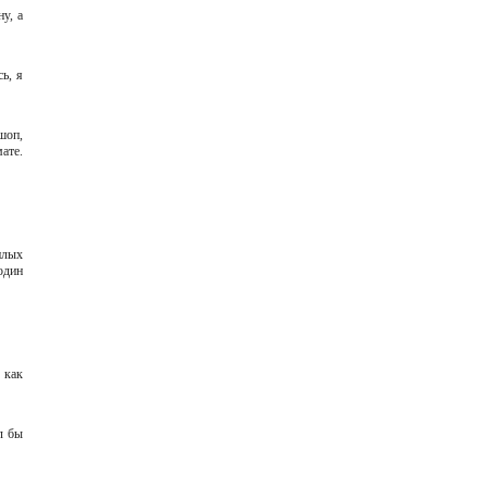
у, а
сь, я
шоп,
ате.
плых
один
 как
л бы