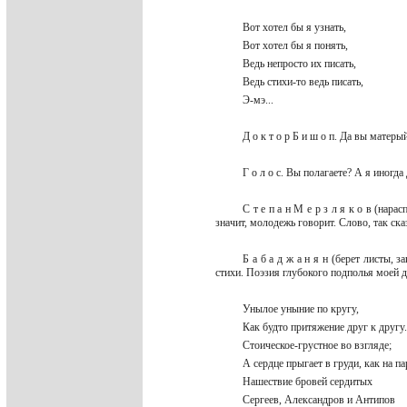
Вот хотел бы я узнать,
Вот хотел бы я понять,
Ведь непросто их писать,
Ведь стихи-то ведь писать,
Э-мэ...
Д о к т о р Б и ш о п. Да вы мате
Г о л о с. Вы полагаете? А я иног
С т е п а н М е р з л я к о в (нара
значит, молодежь говорит. Слово, так ска
Б а б а д ж а н я н (берет листы, 
стихи. Поэзия глубокого подполья моей
Унылое уныние по кругу,
Как будто притяжение друг к друг
Стоическое-грустное во взгляде;
А сердце прыгает в груди, как на па
Нашествие бровей сердитых
Сергеев, Александров и Антипов