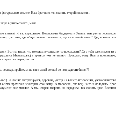
то в фигуральном смысле. Наш брат поэт, так сказать, старой закваски...
же пора в утиль сдавать, мама.
 что взамен? Я вас спрашиваю. Подражание бездарности Запада, эмигранты-перерожде
жет, где ритм, где общественная полезность, где смысловой накал? Где, в конце кон
 правду. Вот ты, падре, что можешь по существу-то предложить? Да у тебя уже плесень из
 рукопись Мерзлякова.) в трезвом уме не читают. Проехали, отец. Вали в провинцию,
е старые резонеры, как ты.
 что, господа, пройдемся по язве синей волной во имя радости бытия?!
меиваясь). И именно абстрагируясь, дорогой Доктор и с вашего позволения, уважаемый то
 я сейчас прочитаю некоторые свои вещи. А молодежь, она ведь на то и молодежь. Кров
разумеют еще меньше. А мы, старая гвардия, на переднем, так сказать крае. Воспиты
)