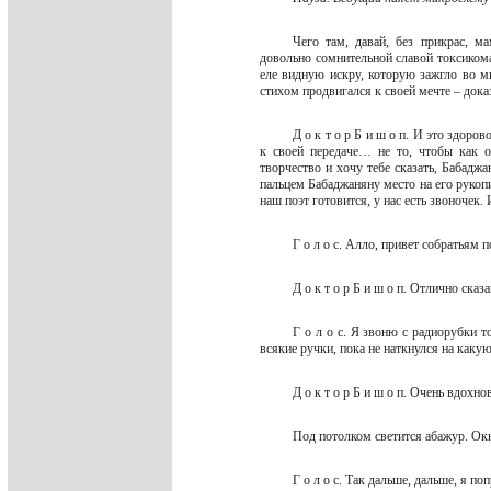
Чего там, давай, без прикрас, м
довольно сомнительной славой токсикома
еле видную искру, которую зажгло во мн
стихом продвигался к своей мечте – дока
Д о к т о р Б и ш о п. И это здоров
к своей передаче… не то, чтобы как 
творчество и хочу тебе сказать, Бабад
пальцем Бабаджаняну место на его рукопис
наш поэт готовится, у нас есть звоночек
Г о л о с. Алло, привет собратьям 
Д о к т о р Б и ш о п. Отлично сказ
Г о л о с. Я звоню с радиорубки 
всякие ручки, пока не наткнулся на какую
Д о к т о р Б и ш о п. Очень вдохн
Под потолком светится абажур. О
Г о л о с. Так дальше, дальше, я п