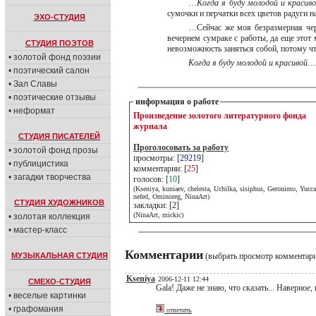
…
Когда я буду молодой и красив
сумочки и перчатки всех цветов радуги н
ЭХО-СТУДИЯ
…Сейчас же моя безразмерная черн
вечернем сумраке с работы, да еще этот
СТУДИЯ ПОЭТОВ
невозможность заняться собой, потому 
• золотой фонд поэзии
Когда я буду молодой и красивой
• поэтический салон
• Зал Славы
• поэтические отзывы
информация о работе
• неформат
Произведение золотого литературного фонда
журнала
СТУДИЯ ПИСАТЕЛЕЙ
Проголосовать за работу
• золотой фонд прозы
просмотры: [
29219
]
• публицистика
комментарии: [
25
]
• загадки творчества
голосов: [
10
]
(Kseniya, kuniaev, chelesta, Uchilka, sisiphus, Geronimo, Yucca
nefed, Ominoreg, NinaArt)
СТУДИЯ ХУДОЖНИКОВ
закладки: [2]
(NinaArt, mickic)
• золотая коллекция
• мастер-класс
Комментарии
МУЗЫКАЛЬНАЯ СТУДИЯ
(выбрать просмотр комментар
Kseniya
2006-12-11 12:44
СМЕХО-СТУДИЯ
Gala! Даже не знаю, что сказать... Наверное,
• веселые картинки
• графомания
ответить