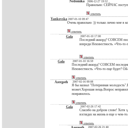
Nedomika
2006-12-27 19:52
Правильно: СЕЙЧАС поступа
ответить
Yankovska
2007-01-10 09:47
Очень правильно :)) только лично мне в ко
ответить
Gala
2007-01-10 17:00
Последний аккорд? СОВСЕМ после
впереди Неизвестность. «Что-то е
ответить
Gala
2007-01-10 16:59
Последний аккорд? СОВСЕМ последний?
Неизвестность. «Что-то еще будет? Ой-
ответить
Azergoth
2007-02-16 00:08
Я бы назвал "Потерянная молодость".В
может.Хорошая вещь.Вопрос неправиль
понравилось.
ответить
Gala
2007-02-26 17:42
Спасибо на добром слове! Хотя зд
взглядах на жизнь и еще о чем-то.
ответить
Azergoth
2007-02-26 21:40