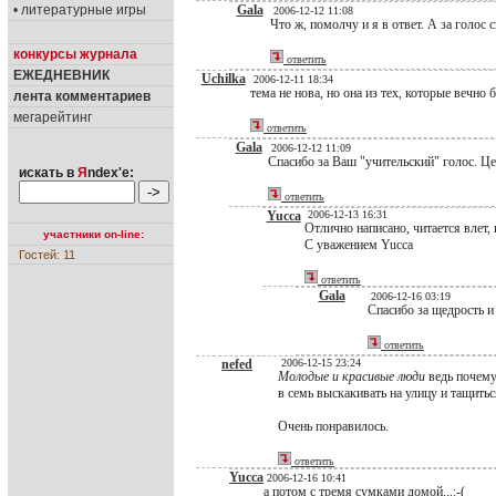
• литературные игры
Gala
2006-12-12 11:08
Что ж, помолчу и я в ответ. А за голос 
конкурсы журнала
ответить
ЕЖЕДНЕВНИК
Uchilka
2006-12-11 18:34
тема не нова, но она из тех, которые вечно 
лента комментариев
мегарейтинг
ответить
Gala
2006-12-12 11:09
Спасибо за Ваш "учительский" голос. Ц
искать в
Я
ndex'е:
ответить
Yucca
2006-12-13 16:31
Отлично написано, читается влет, в
участники on-line:
С уважением Yucca
Гостей: 11
ответить
Gala
2006-12-16 03:19
Спасибо за щедрость и
ответить
nefed
2006-12-15 23:24
Молодые и красивые люди
ведь почем
в семь выскакивать на улицу и тащиться
Очень понравилось.
ответить
Yucca
2006-12-16 10:41
а потом с тремя сумками домой...:-(