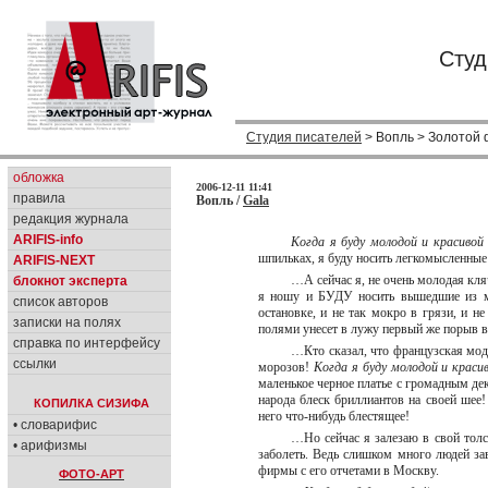
Студ
Студия писателей
> Вопль > Золотой
обложка
2006-12-11 11:41
правила
Вопль /
Gala
редакция журнала
ARIFIS-info
Когда я буду молодой и красивой
шпильках, я буду носить легкомысленны
ARIFIS-NEXT
…А сейчас я, не очень молодая кляч
блокнот эксперта
я ношу и БУДУ носить вышедшие из мо
список авторов
остановке, и не так мокро в грязи, и н
записки на полях
полями унесет в лужу первый же порыв 
справка по интерфейсу
…Кто сказал, что французская мод
ссылки
морозов!
Когда я буду молодой и краси
маленькое черное платье с громадным дек
народа блеск бриллиантов на своей шее!
КОПИЛКА СИЗИФА
него что-нибудь блестящее!
• словарифис
…Но сейчас я залезаю в свой толс
• арифизмы
заболеть. Ведь слишком много людей за
фирмы с его отчетами в Москву.
ФОТО-АРТ