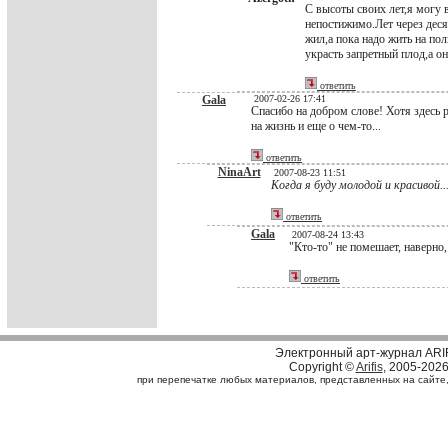
С высоты своих лет,я могу 
непостижимо.Лет через десят
жил,а пока надо жить на пол
украсть запретный плод,а он
ответить
Gala
2007-02-26 17:41
Спасибо на добром слове! Хотя здесь р
на жизнь и еще о чем-то...
ответить
NinaArt
2007-08-23 11:51
Когда я буду молодой и красивой..
ответить
Gala
2007-08-24 13:43
"Кто-то" не помешает, наве
ответить
Электронный арт-журнал ARI
Copyright ©
Arifis
, 2005-202
при перепечатке любых материалов, представленных на сайте, с