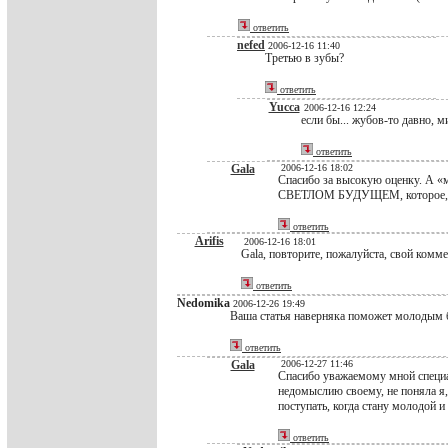
ответить
nefed
2006-12-16 11:40
Третью в зубы?
ответить
Yucca
2006-12-16 12:24
если бы... жубов-то давно, м
ответить
Gala
2006-12-16 18:02
Спасибо за высокую оценку. А «
СВЕТЛОМ БУДУЩЕМ, которое, ка
ответить
Arifis
2006-12-16 18:01
Gala, повторите, пожалуйста, свой комме
ответить
Nedomika
2006-12-26 19:49
Ваша статья наверняка поможет молодым 
ответить
Gala
2006-12-27 11:46
Спасибо уважаемому мной специал
недомыслию своему, не поняла
поступать, когда стану молодой и
ответить