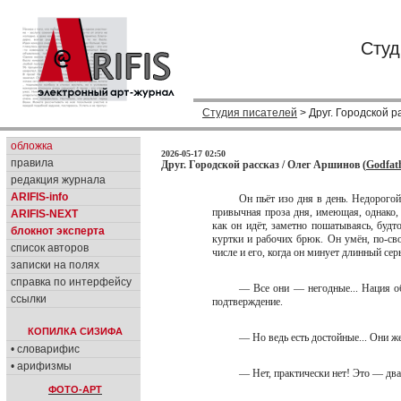
Студ
Студия писателей
> Друг. Городской р
обложка
2026-05-17 02:50
правила
Друг. Городской рассказ / Олег Аршинов (
Godfat
редакция журнала
ARIFIS-info
Он пьёт изо дня в день. Недорого
привычная проза дня, имеющая, однако,
ARIFIS-NEXT
как он идёт, заметно пошатываясь, буд
блокнот эксперта
куртки и рабочих брюк. Он умён, по-сво
список авторов
числе и его, когда он минует длинный с
записки на полях
справка по интерфейсу
— Все они — негодные... Нация о
ссылки
подтверждение.
КОПИЛКА СИЗИФА
— Но ведь есть достойные... Они ж
• словарифис
• арифизмы
— Нет, практически нет! Это — дв
ФОТО-АРТ