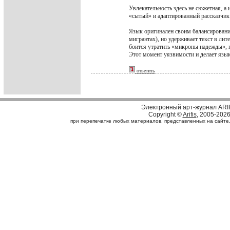
Увлекательность здесь не сюжетная, а
«сытый» и адаптированный рассказчик 
Язык оригинален своим балансирование
мигрантах), но удерживает текст в лит
боится утратить «микроны надежды», 
Этот момент уязвимости и делает язы
ответить
Электронный арт-журнал ARI
Copyright ©
Arifis
, 2005-202
при перепечатке любых материалов, представленных на сайте, с