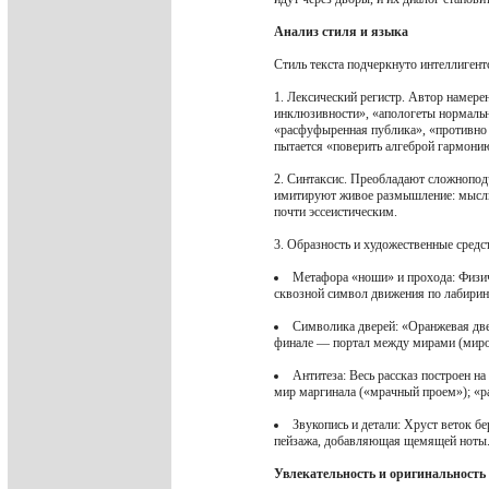
Анализ стиля и языка
Стиль текста подчеркнуто интеллигент
1. Лексический регистр. Автор намере
инклюзивности», «апологеты нормальн
«расфуфыренная публика», «противно 
пытается «поверить алгеброй гармонию
2. Синтаксис. Преобладают сложнопод
имитируют живое размышление: мысль ц
почти эссеистическим.
3. Образность и художественные средс
Метафора «ноши» и прохода: Физи
сквозной символ движения по лабиринт
Символика дверей: «Оранжевая две
финале — портал между мирами (миром
Антитеза: Весь рассказ построен н
мир маргинала («мрачный проем»); «р
Звукопись и детали: Хруст веток б
пейзажа, добавляющая щемящей ноты
Увлекательность и оригинальность