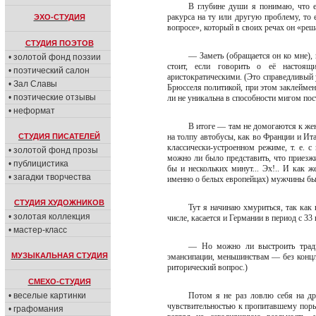
В глубине души я понимаю, что е
ракурса на ту или другую проблему, то 
ЭХО-СТУДИЯ
вопросе», который в своих речах он «ре
СТУДИЯ ПОЭТОВ
— Заметь (обращается он ко мне),
• золотой фонд поэзии
стоит, если говорить о её настоящ
• поэтический салон
аристократическими. (Это справедливый 
• Зал Славы
Брюсселя политикой, при этом заклеймена
• поэтические отзывы
ли не уникальна в способности мигом по
• неформат
В итоге — там не домогаются к жен
СТУДИЯ ПИСАТЕЛЕЙ
на толпу автобусы, как во Франции и Ита
классически-устроенном режиме, т. е. 
• золотой фонд прозы
можно ли было представить, что приезж
• публицистика
бы и нескольких минут... Эх!.. И как 
• загадки творчества
именно о белых европейцах) мужчины бы
СТУДИЯ ХУДОЖНИКОВ
Тут я начинаю хмуриться, так как
• золотая коллекция
числе, касается и Германии в период с 33
• мастер-класс
— Но можно ли выстроить традиц
МУЗЫКАЛЬНАЯ СТУДИЯ
эмансипации, меньшинствам — без концла
риторический вопрос.)
СМЕХО-СТУДИЯ
• веселые картинки
Потом я не раз ловлю себя на др
чувствительностью к пропитавшему поры
• графомания