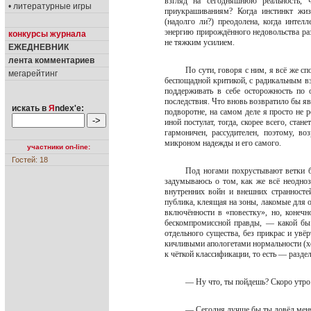
взгляд на сегодняшнюю реальность
• литературные игры
приукрашиваниям? Когда инстинкт жизн
(надолго ли?) преодолена, когда интел
энергию прирождённого недовольства раз
конкурсы журнала
не тяжким усилием.
ЕЖЕДНЕВНИК
лента комментариев
По сути, говоря с ним, я всё же с
мегарейтинг
беспощадной критикой, с радикальным вз
поддерживать в себе осторожность по
последствия. Что вновь возвратило бы я
искать в
Я
ndex'е:
подворотне, на самом деле я просто не 
иной постулат, тогда, скорее всего, ста
гармоничен, рассудителен, поэтому, во
микроном надежды и его самого.
участники on-line:
Гостей: 18
Под ногами похрустывают ветки бе
задумываюсь о том, как же всё неодно
внутренних войн и внешних странносте
публика, клеящая на зоны, лакомые для 
включённости в «повестку», но, конечн
бескомпромиссной правды, — какой бы 
отдельного существа, без прикрас и увё
кичливыми апологетами нормальности (хо
к чёткой классификации, то есть — разд
— Ну что, ты пойдешь? Скоро утро
— Сегодня лучше бы ты довёл меня 