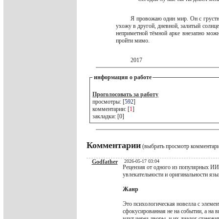
Я провожаю один мир. Он с грустн
ухожу в другой, дневной, залитый солнц
неприметной тёмной арке внезапно можно
пройти мимо.
2017
информация о работе
Проголосовать за работу
просмотры: [
592
]
комментарии: [
1
]
закладки: [0]
Комментарии
(выбрать просмотр комментар
Godfather
2026-05-17 03:04
Рецензия от одного из популярных ИИ-
увлекательности и оригинальности язы
Жанр
Это психологическая новелла с элемен
сфокусированная не на событии, а на 
идут через дворы, и их диалог станов