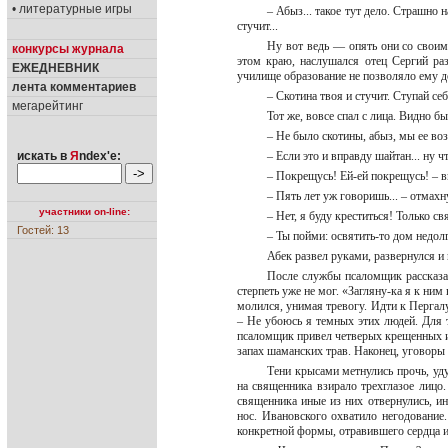
• литературные игры
– Абыз... такое тут дело. Страшно 
стучит...
Ну вот ведь — опять они со своим
конкурсы журнала
этом краю, наслушался отец Сергий ра
ЕЖЕДНЕВНИК
училище образование не позволяло ему д
лента комментариев
– Скотина твоя и стучит. Ступай себ
мегарейтинг
Тот же, вовсе спал с лица. Видно 
– Не было скотины, абыз, мы ее во
искать в
Я
ndex'е:
– Если это и вправду шайтан... ну
– Покрещусь! Ей-ей покрещусь! – в
– Пять лет уж говоришь... – отмах
участники on-line:
– Нет, я буду креститься! Только с
Гостей: 13
– Ты пойми: освятить-то дом недол
Абек развел руками, развернулся и
После службы псаломщик рассказал
стерпеть уже не мог. «Загляну-ка я к ним
молился, унимая тревогу. Идти к Пергалу
– Не убоюсь я темных этих людей. Для 
псаломщик привел четверых крещенных ин
запах шаманских трав. Наконец, уговоры
Тени крысами метнулись прочь, уду
на священника взирало трехглазое лицо
священника иные из них отвернулись, ин
нос. Ивановского охватило негодование
конкретной формы, отравившего сердца и