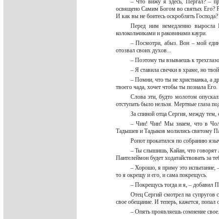
– Что вижу я здесь, Пергал? – п
освящено Самим Богом во святых Его? Р
И как вы не боитесь оскроблять Господа
Перед ним немедленно выросла К
колокольчиками и раковинами каури.
– Посмотри, абыз. Вон – мой еди
отозвал своих духов...
– Поэтому ты взываешь к трехглаз
– Я ставила свечки в храме, но тв
– Помни, что ты не христианка, а д
твоего чада, хочет чтобы ты познала Его
Слова эти, будто молотом опускал
отступать было нельзя. Мертвые глаза п
За спиной отца Сергия, между тем
– Чин! Чин! Мы знаем, что в Чолу
Тадышев и Тадыков молились святому Па
Ропот прокатился по собранию язы
– Ты слышишь, Кайан, что говорят 
Пантелеймон будет ходатайствовать за теб
– Хорошо, я приму это испытание, 
то я окрещу и его, и сама покрещусь.
– Покрещусь тогда и я, – добавил 
Отец Сергий смотрел на супругов 
свое обещание. И теперь, кажется, попал
– Опять проявляешь сомнение свое