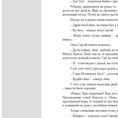
– Jок! Jок! – вскричала Кайан с пр
Ребенок зашевелился на руках ее, 
долго не мог заснуть. Враг по-прежнему
могильный холод. Почти до самого рассве
Наутро же в дверях вновь появился
– Здравствуй абыз, ты вчера был у 
– Ну был, – кивнул отец Сергий.
– Вчера опять стучал шайтан, – п
никого...
Отец Сергий тяжело вздохнул:
– Да ты пойми, Абек: шайтану не и
Иисуса Христа. Пока сам ты не вразумишь
муки и неугасимый пламень. Сам ты сво
– Я... я поговорил с женой, мы гот
Слов этих отец Серги ждал целых п
– Слава Истинному Богу! – воскли
– Кудайга Баш !- кивнул Абек.
С того утра минуло несколько дней,
– новости были хорошие:
«Пишет Вам смиренный Ваш послу
Просвящения семей Пергала и Абека 
христианской веры, то первый из них б
и освящение их дома с молебным пением 
Только священник поставил точку, 
– Войдите! – вздохнул отец Серги