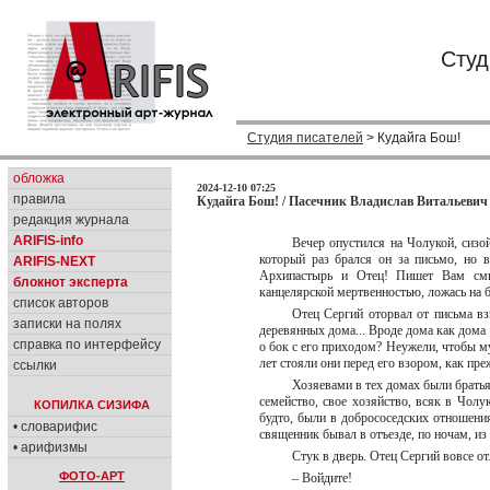
Студ
Студия писателей
> Кудайга Бош!
обложка
2024-12-10 07:25
правила
Кудайга Бош! / Пасечник Владислав Витальевич 
редакция журнала
ARIFIS-info
Вечер опустился на Чолукой, сизо
который раз брался он за письмо, но 
ARIFIS-NEXT
Архипастырь и Отец! Пишет Вам смир
блокнот эксперта
канцелярской мертвенностью, ложась на 
список авторов
Отец Сергий оторвал от письма вз
записки на полях
деревянных дома... Вроде дома как дома 
справка по интерфейсу
о бок с его приходом? Неужели, чтобы 
лет стояли они перед его взором, как пр
ссылки
Хозяевами в тех домах были брать
семейство, свое хозяйство, всяк в Чолу
КОПИЛКА СИЗИФА
будто, были в добрососедских отношения
• словарифис
священник бывал в отъезде, по ночам, и
• арифизмы
Стук в дверь. Отец Сергий вовсе о
ФОТО-АРТ
– Войдите!