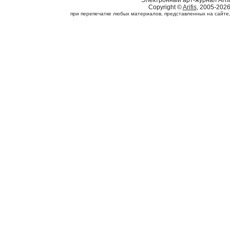
Электронный арт-журнал ARI
Copyright ©
Arifis
, 2005-202
при перепечатке любых материалов, представленных на сайте, с