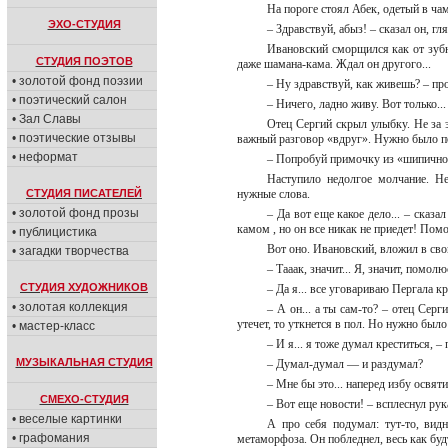
На пороге стоял Абек, одетый в ч
ЭХО-СТУДИЯ
– Здравствуй, абыз! – сказал он, гл
Ивановский сморщился как от зубн
СТУДИЯ ПОЭТОВ
даже шамана-кама. Ждал он другого...
• золотой фонд поэзии
– Ну здравствуй, как живешь? – про
• поэтический салон
– Ничего, ладно живу. Вот только...
• Зал Славы
Отец Сергий скрыл улыбку. Не за 
• поэтические отзывы
важный разговор «вдруг». Нужно было п
• неформат
– Попробуй примочку из «шипичног
Наступило недолгое молчание. Н
СТУДИЯ ПИСАТЕЛЕЙ
нужные слова.
• золотой фонд прозы
– Да вот еще какое дело... – сказа
камом , но он все никак не приедет! По
• публицистика
Вот оно. Ивановский, вложил в св
• загадки творчества
– Тааак, значит... Я, значит, пом
СТУДИЯ ХУДОЖНИКОВ
– Да я... все уговариваю Пергала кре
• золотая коллекция
– А он... а ты сам-то? – отец Серг
утечет, то уткнется в пол. Но нужно был
• мастер-класс
– И я... я тоже думал креститься, 
МУЗЫКАЛЬНАЯ СТУДИЯ
– Думал-думал — и раздумал?
– Мне бы это... наперед избу освят
СМЕХО-СТУДИЯ
– Вот еще новости! – всплеснул рук
• веселые картинки
А про себя подумал: тут-то, вид
• графомания
метаморфоза. Он побледнел, весь как бу