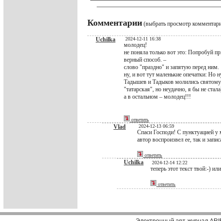
Комментарии
(выбрать просмотр комментар
Uchilka
2024-12-11 16:38
молодец!
не поняла только вот это: Попробуй п
верный способ. –
слово "праздно" и запятую перед ним.
ну, и вот тут маленькие опечатки: Но н
Тадышев и Тадыков молились святому П
"татарская", но неудачно, я бы не стала
а в остальном – молодец!!!
ответить
Vlad
2024-12-13 06:59
Спаси Господи! С пунктуацией у 
автор воспроизвел ее, так и запис
ответить
Uchilka
2024-12-14 12:22
теперь этот текст твой:-) ил
ответить