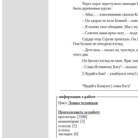
Через порог переступила сияющая Ка
были деревянные идолы.
– Абыз... – взволнованно сказала 
– Он здоров по воле Божией. – кив
– Я помню свое обещание. Мы с м
– Сожгите наши ярты-чалу , – подал
Сердце отца Сергия трепетало. Он в
Они больше не отводили взгляд.
– Дети мои, – сказал он, чувствуя, 
этого дня.
Он бросил взгляд на окно. Враг уш
- Слава Истинному Богу! – сказала
 Кудайга Баш! – улыбнулся отец С
*Кудайга Бош(алт.) слава Богу!
информация о работе
Цикл:
Ловцы человеков
Проголосовать за работу
просмотры: [
3188
]
комментарии: [
3
]
голосов: [
1
]
(Uchilka)
закладки: [0]