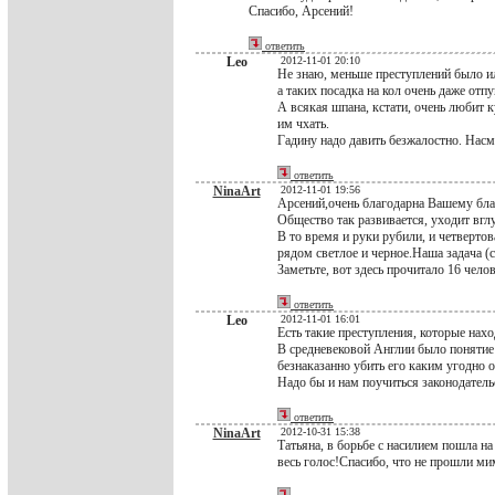
Спасибо, Арсений!
ответить
Leo
2012-11-01 20:10
Не знаю, меньше преступлений было ил
а таких посадка на кол очень даже отпу
А всякая шпана, кстати, очень любит 
им чхать.
Гадину надо давить безжалостно. Насм
ответить
NinaArt
2012-11-01 19:56
Арсений,очень благодарна Вашему бла
Общество так развивается, уходит вг
В то время и руки рубили, и четвертов
рядом светлое и черное.Наша задача (с
Заметьте, вот здесь прочитало 16 чело
ответить
Leo
2012-11-01 16:01
Есть такие преступления, которые нах
В средневековой Англии было понятие 
безнаказанно убить его каким угодно 
Надо бы и нам поучиться законодатель
ответить
NinaArt
2012-10-31 15:38
Татьяна, в борьбе с насилием пошла н
весь голос!Спасибо, что не прошли ми