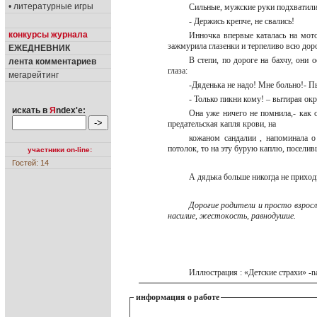
• литературные игры
Сильные, мужские руки подхватили 
- Держись крепче, не свались!
конкурсы журнала
Инночка впервые каталась на мото
зажмурила глазенки и терпеливо всю дор
ЕЖЕДНЕВНИК
В степи, по дороге на бахчу, они 
лента комментариев
глаза:
мегарейтинг
-Дяденька не надо! Мне больно!- П
- Только пикни кому! – вытирая ок
искать в
Я
ndex'е:
Она уже ничего не помнила,- как 
предательская капля крови, на
кожаном сандалии , напоминала 
потолок, то на эту бурую каплю, посели
участники on-line:
Гостей: 14
А дядька больше никогда не приход
Дорогие родители и просто взрос
насилие, жестокость, равнодушие.
Иллюстрация : «Детские страхи» -na
информация о работе