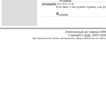
ответить
tatyanagrin
2012-10-31 13:48
Есть такое, о чем думать страшно, а не д
ответить
Электронный арт-журнал ARI
Copyright ©
Arifis
, 2005-202
при перепечатке любых материалов, представленных на сайте, с