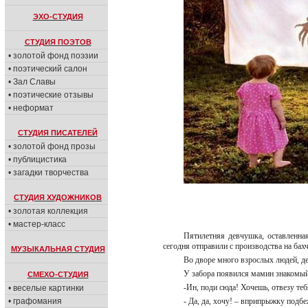
ЭХО-СТУДИЯ
СТУДИЯ ПОЭТОВ
• золотой фонд поэзии
• поэтический салон
• Зал Славы
• поэтические отзывы
• неформат
СТУДИЯ ПИСАТЕЛЕЙ
• золотой фонд прозы
• публицистика
• загадки творчества
СТУДИЯ ХУДОЖНИКОВ
• золотая коллекция
• мастер-класс
Пятилетняя девчушка, оставленна
сегодня отправили с производства на бах
МУЗЫКАЛЬНАЯ СТУДИЯ
Во дворе много взрослых людей, дет
У забора появился мамин знакомый
СМЕХО-СТУДИЯ
-Ин, поди сюда! Хочешь, отвезу те
• веселые картинки
• графомания
- Да, да, хочу! – вприпрыжку подб