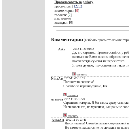
Проголосовать за работу
просмотры: [
12252
]
комментарии: [
9
]
голосов: [
2
]
(Leo, urasova)
закладки: [0]
Комментарии
(выбрать просмотр комментар
Aika
2012-11-20 01:52
Да, это страшно. Травма остаётся у ре
написанное Вами никоим образом не п
почти всегда сумеют их перехитрить...
Я тоже думаю, что остановить таких т
ответить
NinaArt
2012-11-05 19:15
Полностью согласна!
Спасибо за неравнодушие,Эля!
ответить
urasova
2012-11-05 16:20
Страшная история. Я бы таких сразу ставила 
Не человек это, не мужчина, как раньше гов
ответить
NinaArt
2012-11-01 23:41
Да согласна я! Сама бы взяла скорняжный и
Но самосуд карается не по-детски,а на пра