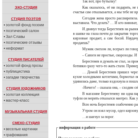
Так вот, про бутылку!
Как оказалось, её ни подарить, не
ЭХО-СТУДИЯ
счастья сам отказывается, а мы тебе не 
Сегодня жена просто рассвирепела.
СТУДИЯ ПОЭТОВ
выставила. Что делать? … И кто виноват,
• золотой фонд поэзии
И двинул тогда Берестенев на рыно
• поэтический салон
в шапке на глаза почти до закрытия торг
• Зал Славы
кирзовые продает, а сам босой. Наудач
• поэтические отзывы
продаешь?
• неформат
Мужик смехом ли, всерьез ли гово
– Сапоги не простые, скороходы. И 
СТУДИЯ ПИСАТЕЛЕЙ
Берестенев и думать не стал, за пр
• золотой фонд прозы
ботинки сразу чего-то жать стали. Приме
• публицистика
… Домой Берестенев пришел через 
кухне холодными котлетами, бормотал не
• загадки творчества
удивилась даже, только вздохнула и пошл
-Ничего! – сказала она, – сходим с
СТУДИЯ ХУДОЖНИКОВ
В магазине Берестеневу ни одна п
• золотая коллекция
туфли он мерить отказался наотрез. Как у
• мастер-класс
Всю ночь Берестенев озабоченно ра
Утром он взял мусор, одел кирзову
МУЗЫКАЛЬНАЯ СТУДИЯ
…и шагнул за порог.
СМЕХО-СТУДИЯ
информация о работе
• веселые картинки
• графомания