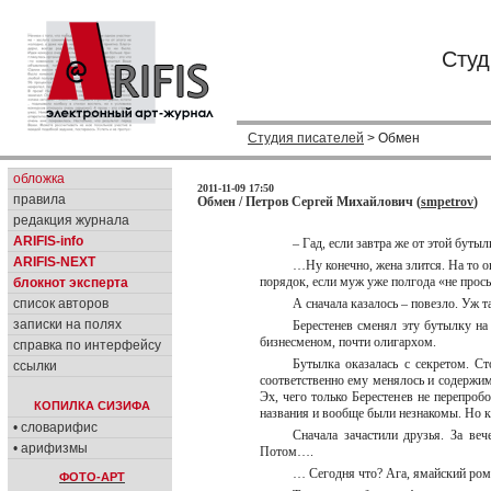
Студ
Студия писателей
> Обмен
обложка
2011-11-09 17:50
правила
Обмен / Петров Сергей Михайлович (
smpetrov
)
редакция журнала
ARIFIS-info
– Гад, если завтра же от этой бут
ARIFIS-NEXT
…Ну конечно, жена злится. На то о
порядок, если муж уже полгода «не прос
блокнот эксперта
список авторов
А сначала казалось – повезло. Уж т
записки на полях
Берестенев сменял эту бутылку н
бизнесменом, почти олигархом.
справка по интерфейсу
Бутылка оказалась с секретом. Ст
ссылки
соответственно ему менялось и содержим
Эх, чего только Берестенев не перепробо
КОПИЛКА СИЗИФА
названия и вообще были незнакомы. Но ка
• словарифис
Сначала зачастили друзья. За веч
• арифизмы
Потом….
… Сегодня что? Ага, ямайский ром,
ФОТО-АРТ