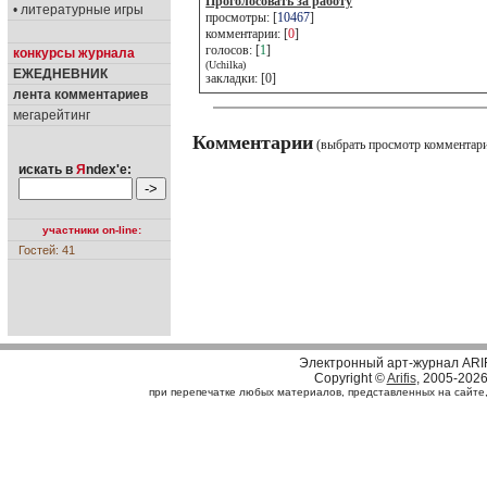
Проголосовать за работу
• литературные игры
просмотры: [
10467
]
комментарии: [
0
]
голосов: [
1
]
конкурсы журнала
(Uchilka)
ЕЖЕДНЕВНИК
закладки: [0]
лента комментариев
мегарейтинг
Комментарии
(выбрать просмотр комментар
искать в
Я
ndex'е:
участники on-line:
Гостей: 41
Электронный арт-журнал ARI
Copyright ©
Arifis
, 2005-202
при перепечатке любых материалов, представленных на сайте, с