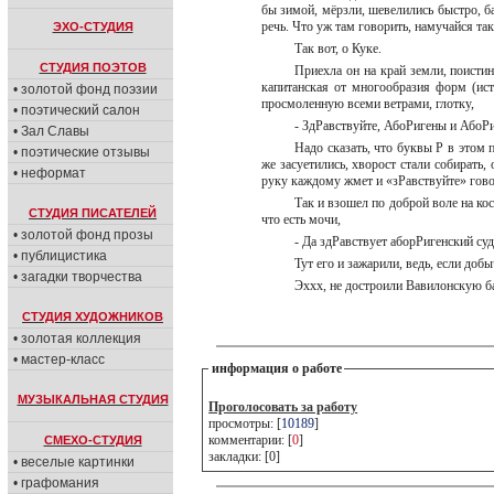
бы зимой, мёрзли, шевелились быстро, ба
речь. Что уж там говорить, намучайся та
ЭХО-СТУДИЯ
Так вот, о Куке.
СТУДИЯ ПОЭТОВ
Приехла он на край земли, поистин
капитанская от многообразия форм (ист
• золотой фонд поэзии
просмоленную всеми ветрами, глотку,
• поэтический салон
- ЗдРавствуйте, АбоРигены и АбоР
• Зал Славы
Надо сказать, что буквы Р в этом 
• поэтические отзывы
же засуетились, хворост стали собирать,
• неформат
руку каждому жмет и «зРавствуйте» го
Так и взошел по доброй воле на кос
СТУДИЯ ПИСАТЕЛЕЙ
что есть мочи,
• золотой фонд прозы
- Да здРавствует аборРигенский с
• публицистика
Тут его и зажарили, ведь, если доб
• загадки творчества
Эххх, не достроили Вавилонскую б
СТУДИЯ ХУДОЖНИКОВ
• золотая коллекция
• мастер-класс
информация о работе
МУЗЫКАЛЬНАЯ СТУДИЯ
Проголосовать за работу
просмотры: [
10189
]
комментарии: [
0
]
СМЕХО-СТУДИЯ
закладки: [0]
• веселые картинки
• графомания