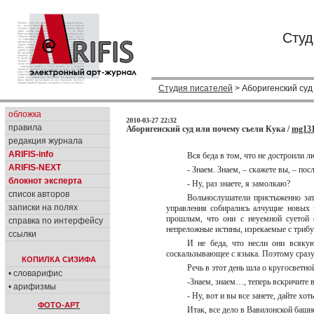
Студ
Студия писателей
> Аборигенский суд
обложка
2010-03-27 22:32
правила
Аборигенский суд или почему съели Кука /
mg13
редакция журнала
ARIFIS-info
Вся беда в том, что не достроили
ARIFIS-NEXT
- Знаем. Знаем, – скажете вы, – пос
блокнот эксперта
- Ну, раз знаете, я замолкаю?
список авторов
Вольнослушатели пристыженно за
записки на полях
управления собирались алчущие новых 
прошлым, что они с неуемной суетой 
справка по интерфейсу
непреложные истины, изрекаемые с три
ссылки
И не беда, что несли они всяку
соскальзывающее с языка. Поэтому сразу
КОПИЛКА СИЗИФА
Речь в этот день шла о кругосветно
• словарифис
-Знаем, знаем…, теперь вскричите 
• арифизмы
- Ну, вот и вы все занете, дайте хо
ФОТО-АРТ
Итак, все дело в Вавилонской башне