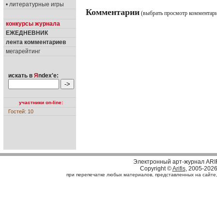
• литературные игры
Комментарии
(выбрать просмотр комментар
конкурсы журнала
ЕЖЕДНЕВНИК
лента комментариев
мегарейтинг
искать в
Я
ndex'е:
участники on-line:
Гостей: 10
Электронный арт-журнал ARI
Copyright ©
Arifis
, 2005-202
при перепечатке любых материалов, представленных на сайте, с