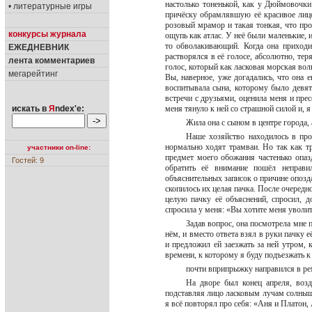
настолько тоненькой, как у Дюймовочки
• литературные игры
причёску обрамлявшую её красивое лицо.
розовый мрамор и такая тонкая, что прос
конкурсы журнала
ощупь как атлас. У неё были маленькие, 
то обволакивающий. Когда она приходи
ЕЖЕДНЕВНИК
растворялся в её голосе, абсолютно, тер
лента комментариев
голос, который как ласковая морская волн
мегарейтинг
Вы, наверное, уже догадались, что она 
воспитывала сына, которому было девят
встречи с друзьями, оценила меня и прес
искать в
Я
ndex'е:
меня тянуло к ней со страшной силой и, 
Жила она с сыном в центре города, 
Наше хозяйство находилось в про
нормально ходят трамваи. Но так как тр
участники on-line:
предмет моего обожания частенько опаз
Гостей: 9
обратить её внимание пошёл неправи
объяснительных записок о причине опозда
скопилось их целая пачка. После очередно
целую пачку её объяснений, спросил, 
спросила у меня: «Вы хотите меня уволи
Задав вопрос, она посмотрела мне п
нём, и вместо ответа взял в руки пачку 
и предложил ей заезжать за ней утром, 
времени, к которому я буду подъезжать к 
почти вприпрыжку направился в р
На дворе был конец апреля, воз
подставляя лицо ласковым лучам солнышк
я всё повторял про себя: «Аня и Платон,