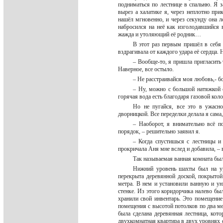
подниматься по лестнице в спальню. Я з
вырез а халатике я, через неплотно при
нашёл мгновенно, и через секунду она л
набросился на неё как изголодавшийся в
жажда и утоляющий её родник…
В этот раз первым пришёл в себя 
вздрагивала от каждого удара её сердца. 
– Вообще-то, я пришла пригласить 
Наверное, все остыло.
– Не расстраивайся моя любовь,- бо
– Ну, можно с большой натяжкой ск
горячая вода есть благодаря газовой кол
Но не пугайся, все это в ужасн
дворницкой. Все переделки делала я сам
– Наоборот, я внимательно всё п
порядок, – решительно заявил я.
– Когда спустишься с лестницы и 
прокричала Аня мне вслед и добавила, – в
Так называемая ванная комната был
Нижний уровень шахты был на ур
перекрыта деревянной доской, покрыто
метра. В нем и установили ванную и ун
стенке. Из этого коридорчика налево б
хранили свой инвентарь. Это помещение
помещения с высотой потолков по два ме
была сделана деревянная лестница, кот
двухкомнатная квартира в двух уровнях 