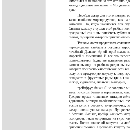
изменился и не похож на тот истинно од
между одесским вокзалом и Молдаванкой
депо.
Перейдя сквер Девятого января, ес
такое изобилие морепродуктов, как на
копченая. Но, когда начинается лов с
Снимая кожицу с тушки этой рыбки, как 
прозрачный сок и вы вопьётесь зубами 
пивом, пузырьки которого приятно омыва
Тут вам могут предложить селенных 
черноморская камбала в роговых нарос
лечебный. Дальше чёрной горой лежат, 
морской и лиманский. И все это перек
примешивается йодистые испарения раз
самого выхода из рыбных рядов вы смо
которых прекрасно клюёт бычок если вы 
получите прекрасную закуску к пиву, ар
попадаете в фруктовые ряды где вы на
инжир, чурчхелла, апельсин, мандарин,
грейпфрут, банан. Я не говорю о м
занят изюмом белым и коричневым, крас
Грецкие орехи, чищенные, янтарно-жёл
ядрышком ощущая необыкновенный вкус
всегда купить розовую американочку, и
сахар и полезную как панацея. Лук репч
в боулинг. Дальше, пройдя каких-то мет
помидоры, такие остренькие на вкус, чт
съесть. Бочки квашеной капусты на лю
грибочки рыжики. Пробовать капусту ва