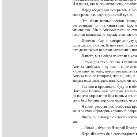
И я понял, что я, по-настоящему, влюбл
Перед обеденным перерывом я позво
кооперативных кафе грузинской кухни.
Это были первые ростки зарожд
ресторанами, то я за капитализм. Еда, 
мгновенное. Мы с Анечкой съели по суп
палочки шашлыка по-карски и еле-еле от
Приехав в бар, я повстречал кучу д
Коля хирург, Вовчик Шаповалов, Толя там
пятьдесят грамм всё-таки заставили вып
В итоге, мы с обеда приехали в хо
С того дня так и пошло. Опьянённ
Анечка, любимая и лучшая в мире женщ
«Красный» на кофе, потом возвращались
Анечка мне не говорила, что ей, уже, в
закрываешь глаза, рано или поздно он пр
Так оно и произошло, будучи в об
Николаем Ивановичем Зотовым. Невзирая
до нашего управления был первым секрета
таки, был больше хороший человек, чем
Я с ним раскланялся и собрался пр
меня за стол и проверив хорошо ли закр
Дверь, он вытащил со своего сейфа
мне.
– Читай, – буркнул Николай Иванов
Первый листок был сопроводительн