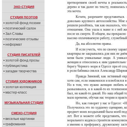
претворением своей мечты в реальность
дерево и так далее по тексту, появилась
ЭХО-СТУДИЯ
эта мечта.
Кстати, разрешите представиться
СТУДИЯ ПОЭТОВ
довольно крупного автохозяйства. Мне и
• золотой фонд поэзии
решили разойтись, так как оказалось, чт
• поэтический салон
отношения. Она ушла к маме и с ней жил
• Зал Славы
после их смерти. В общем, вы прекрасно
высоко оплачиваемую работу, служебный
• поэтические отзывы
Да, вы абсолютно правы.
• неформат
И если учесть, что по своему хара
квартиры не закрывались для них не днём
СТУДИЯ ПИСАТЕЛЕЙ
меня были уникальные люди. А уникал
• золотой фонд прозы
женщин и относились к ним удивительно 
• публицистика
берегу Черного моря в Одессе при её со
в роли бабника снялся Александр Ширвин
• загадки творчества
Правда Зиновий, как истинный евр
хотя сам, если знакомился и влюблялся в
СТУДИЯ ХУДОЖНИКОВ
Но в том, что нужно женщин любить и 
• золотая коллекция
разваливался, и в какой-то из телевизио
• мастер-класс
был, но какой-то дикий. Но наш общий т
мало времени, обучая нас теории и прак
МУЗЫКАЛЬНАЯ СТУДИЯ
Но, как говорят у нас в Одессе: «
Получилось это по худшему сценарию, к
предмет моих воздыханий была моей подч
СМЕХО-СТУДИЯ
лет. Вот и можете себе представить, чт
• веселые картинки
морального кодекса строителя коммунизма
• графомания
а именно к преферансу, дружескому зас