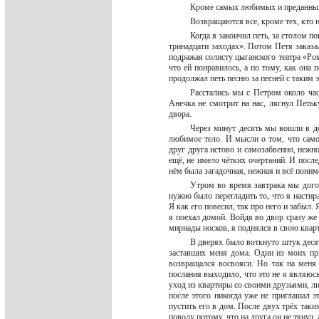
Кроме самых любимых и преданны
Возвращаются все, кроме тех, кто
Когда я закончил петь, за столом п
тринадцати заходах». Потом Петя заказ
подражая солисту цыганского театра «Ро
что ей понравилось, а по тому, как она 
продолжал петь песню за песней с таким 
Расстались мы с Петром около час
Анечка не смотрит на нас, лягнул Петьк
двора.
Через минут десять мы вошли в до
любимое тело. И мысли о том, что сам
друг друга истово и самозабвенно, нежно 
ещё, не имело чётких очертаний. И после
нём была загадочная, нежная и всё пони
Утром во время завтрака мы догов
нужно было перегладить то, что я настир
Я как его повесил, так про него и забыл.
я поехал домой. Войдя во двор сразу же
мириады носков, я поднялся в свою квар
В дверях было воткнуто штук деся
заставших меня дома. Один из моих пр
возвращался восвояси. Но так на меня
послания выходило, что это не я являюс
уход из квартиры со своими друзьями, ли
после этого никогда уже не приглашал э
пустить его в дом. После двух трёх таки
поводу потому, что на друга он не тянул,