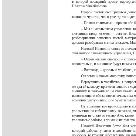
в которой последний просил парторга
Платона Михайловича.
Второй листок был грязным доносо
возникло чувство, что я уже где-то видел
– Полная галиматья, – прочтя обе 
– Мы с начальником управления то
значением глядя на меня, – ответил Ни
разбазаривания запасных частей, мате
должны разобраться с этим письмом. Мы 
Николай Иванович опять со значени
этот вопрос с начальником управления, 
– Огромное вам спасибо, – с просв
основательно, и виновные будут наказан
– Вот тогда, – довольно улыбаясь,
Он встал и, пожав мою руку, попр
Вернувшись в хозяйство, я попроси
же дал ей команду принести папки с вхо
анонимку и положив её на стол начать 
исполняющего обязанности начальника м
сомнения улетучились. Обе бумаги были 
Ну а дальше всё происходило в со
увольнения по собственному желанию, что
анонимки не стало известно Ане, каким-
уволилась с работы, я узнал чьих рук это
Николай Иванович Зотов был чело
который работал у меня в хозяйстве м
доносчик, взяточник и бездельник, но 