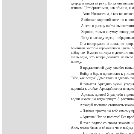
дверцу и подал ей руку. Когда она вышла
пешком. Четвёртого мая, как обычно, к м
– Анна Николаевна, а как вы относ
-Я обожаю хороший кофе, но в наши
-А если я рискну найти, вы состави
-Хорошо, только я сумку отнесу дом
-Тогда я вас жду здесь, – обрадовал
Она повернулась и вошла во двор.
брючный костюм серо-зелёного цвета, 
каблучке. Вместо свитера с декольте о
лишь одно, что теперь декольте не было.
поведу.
Я предложил ей руку, она без всяк
Войдя в бар, я прицелился к углов
Тебе, как всегда? Даме твоей я сделаю, п
Я помахал Аркадию рукой, усадил 
подошёл к стойке. Аркадий налил пятьдес
-Аркаша, привет! Я рад тебя видеть
водки и кофе, но когда придёт. А рассчит
Аркадий посчитал стоимость заказа 
– Платон, прости, но тебе самому пр
– Аркаша! Что за политес? Без про
Я взял поднос со своим заказом и 
Аню, может быть, и ей взять чего-нибудь 
– Ну, тогда и я сейчас не буду, п