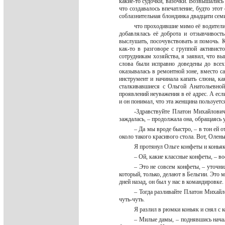
какие-то судочки, вазочки. Возвышались
что создавалось впечатление, будто это
соблазнительная блондинка двадцати се
что проходившие мимо её водители
добавлялась её доброта и отзывчивость
выслушать, посочувствовать и помочь. 
как-то в разговоре с группой активист
сотрудникам хозяйства, я заявил, что в
слова были исправно доведены до всех 
оказывалась в ремонтной зоне, вместо с
инструмент и начинала капать слюна, к
сталкивавшиеся с Ольгой Анатольевной
проявлений неуважения в её адрес. А если
и он понимал, что эта женщина пользуетс
-Здравствуйте Платон Михайлович,
заждалась, – продолжала она, обращаясь
– Да мы вроде быстро, – в тон ей о
около такого красивого стола. Вот, Олен
Я протянул Ольге конфеты и конья
– Ой, какие классные конфеты, – в
– Это не совсем конфеты, – уточни
который, только, делают в Бельгии. Это 
дней назад, он был у нас в командировке
– Тогда разливайте Платон Михайл
чуть-чуть.
Я разлил в рюмки коньяк и снял с 
– Милые дамы, – поднявшись начал