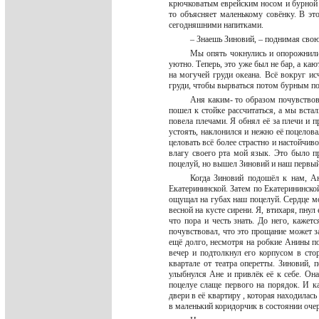
крючковатым еврейским носом и бурной ж
то объясняет маленькому совёнку. В э
сегодняшними напитками.
– Знаешь Зиновий, – поднимая свою
Мы опять чокнулись и опорожнили
уютно. Теперь, это уже был не бар, а каю
на могучей груди океана. Всё вокруг ис
груди, чтобы вырваться потом бурным по
Аня каким- то образом почувствов
пошел к стойке рассчитаться, а мы вста
повела плечами. Я обнял её за плечи и п
устоять, наклонился и нежно её поцелова
целовать всё более страстно и настойчив
влагу своего рта мой язык. Это было п
поцелуй, но вышел Зиновий и наш первы
Когда Зиновий подошёл к нам, А
Екатерининской. Затем по Екатерининско
ощущал на губах наш поцелуй. Сердце мо
весной на кусте сирени. Я, втихаря, пнул
что пора и честь знать. До него, кажет
почувствовал, что это прощание может з
ещё долго, несмотря на робкие Анины п
вечер и подтолкнул его корпусом в сто
квартале от театра оперетты. Зиновий,
улыбнулся Ане и привлёк её к себе. Он
поцелуе слаще первого на порядок. И к
двери в её квартиру , которая находилась
в маленький коридорчик в состоянии очер