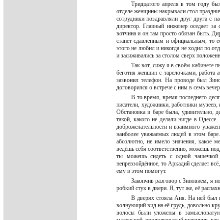
Тридцатого апреля в том году был
отделе женщины накрывали стол празднич
сотрудники поздравляли друг друга с н
директор. Главный инженер оседает за
вотчина и он там просто обязан быть. Дир
станет сдавленным и официальным, то е
этого не любил и никогда не ходил по отд
и засиживались за столом сверх положен
Так вот, сижу я в своём кабинете п
беготня женщин с тарелочками, работа а
зазвонил телефон. На проводе был Зин
договорился о встрече с ним в семь вече
В то время, время последнего десят
писатели, художники, работники музеев,
Обстановка в баре была, удивительно, 
такой, какого не делали нигде в Одессе
доброжелательности и взаимного уважени
наиболее уважаемых людей в этом баре.
абсолютно, не имело значения, какое м
ведёшь себя соответственно, можешь подд
ты можешь сидеть с одной чашечкой 
непревзойдённое, то Аркадий сделает всё
ему в этом помогут.
Закончив разговор с Зиновием, я п
робкий стук в двери. Я, тут же, её распах
В дверях стояла Аня. На ней был 
волнующий вид на её грудь, довольно круп
волосы были уложены в замысловатую