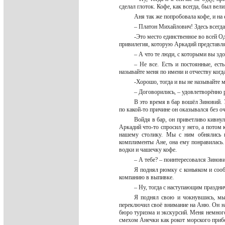
сделал глоток. Кофе, как всегда, был вел
Аня так же попробовала кофе, и на
– Платон Михайлович! Здесь всегда
-Это место единственное во всей Од
привилегия, которую Аркадий представл
– А что те люди, с которыми вы з
– Не все. Есть и постоянные, ест
называйте меня по имени и отчеству когд
-Хорошо, тогда и вы не называйте 
– Договорились, – удовлетворённо
В это время в бар вошёл Зиновий. 
по какой-то причине он оказывался без о
Войдя в бар, он приветливо кивнул
Аркадий что-то спросил у него, а потом 
нашему столику. Мы с ним обнялись и
комплименты Ане, она ему понравилась
водки и чашечку кофе.
– А тебе? – поинтересовался Зинов
Я поднял рюмку с коньяком и сообщ
компанию в выпивке.
– Ну, тогда с наступающим праздни
Я поднял свою и чокнувшись, мы 
переключил своё внимание на Аню. Он н
бюро туризма и экскурсий. Меня немного
смехом Анечки как рокот морского прибо