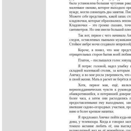
была установлена большая чугунная рако
маленькое окошко, которое выходило пр
нужде, могли совмещать два занятия. Пис
Можете себе представить, какой запах ст
кладовочки, которые образовались неизве
Кладовочки – это громко сказано, точ
сантиметров. Но они имели большой плю
Так вот, первое с чего начинала А
следов, оставленных пьяными мужиками
Стойкое амбре мочи создавало непревзо
Короче, я понял, что мне предс
отрицательных сторон бытия моей люби
Платон, – послышался голос зовуще
Я потряс головой, надел улыбку 
складной маленький столик, за которым 
Анечку, и во мне росла уверенность, что
в своей жизни. Мать в расчет не берётся
Хотя, первое мая, ещё, являл
верноподданнических чувств к руковод
обанкротившейся, и потерявшей доверие 
более часа, а затем они расходились
предоставленными ему выходными, зан
имевшие садово-огородных участков, про
вино и более крепкие напитки.
Я предложил Анечке пойти куда-ниб
дома, у телевизора. Когда я говорил зас
томило желание любить её, она выгляд
великолепный вид на её нежнейшую груд