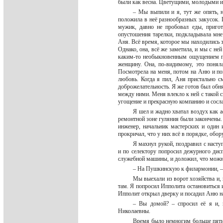
были как весна. Цветущими, молодыми 
– Мы выпили и я, тут же опять, 
положила в неё разнообразных закусок. 
мужик, давно не пробовал еды, приго
опустошения тарелки, подкладывала мне
Аня. Всё время, которое мы находились з
Однако, она, всё же заметила, и мы с не
каким-то необыкновенным ощущением пок
женщину. Она, по-видимому, это поняла
Посмотрела на меня, потом на Аню и поп
любовь. Когда я пил, Аня пристально см
доброжелательность. Я же готов был обнят
между ними. Меня влекло к ней с такой си
угощение и прекрасную компанию и сосла
Я шел и жадно хватал воздух как 
ремонтной зоне гуляния были закончены
инженер, начальник мастерских и один
прокричал, что у них всё в порядке, об
Я махнул рукой, поздравил с насту
и по селектору попросил дежурного дис
служебной машины, и доложил, что можно 
– На Пушкинскую к филармонии, – 
Мы выехали из ворот хозяйства и,
там. Я попросил Ипполита остановиться 
Ипполит открыл дверку и посадил Аню на
– Вы домой? – спросил её я и, 
Николаевны.
Время было немногим больше пяти 