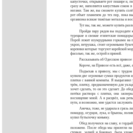
капусточки, открываете рот пошире и, по
сразу же, наполнится капустным соком в 
ногами. Там же, вы сможете купить солё
рот объят пламенем до тех пор, пока в
организма всякие тяжёлые металлы и во
Тут вы, так же, можете купить раз
Пройдя пару рядов вы подходите к
турецкие и свежие египетские помидоры
Порей лежит изумрудными горками на п
укроп, петрушка, стоят огромными букет
кореянки которые торгуют корейской мо
фасолью, так же, острой и пряной.
Рассказывать об Одесском привозе 
Короче, на Привозе есть всё, даже,
Подъехав к привозу, мы с трудом
купили две огромные сумки продуктов и,
плитки с ванной комнаты. Я выцыганил у
трём, плитку, предназначенную для уклад
хочет сделать, то он это сделает. До обе
потёки раствора с плитки, она засверк
восхищение мной. А я расцвёл, как репь
пути, и возможно, мне удастся заслужить
Анечка, тоже, не ударила в грязь л
помидор, огурцов, лука, и брынзы, полив
купил бутылочку коньяку.
Обед получился на славу, я гордый
положено. После обеда мы прилегли на ч
стенках, задней и боковых, была улож