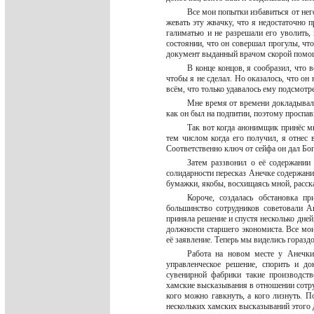
Все мои попытки избавиться от нег
жевать эту жвачку, что я недостаточно
галиматью и не разрешали его уволить,
состоянии, что он совершал прогулы, ч
документ выданный врачом скорой помо
В конце концов, я сообразил, что 
чтобы я не сделал. Но оказалось, что он
всём, что только удавалось ему подсмот
Мне время от времени докладывали
как он был на подпитии, поэтому проспав
Так вот когда анонимщик принёс м
тем числом когда его получил, я отнес
Соответственно ключ от сейфа он дал Бог
Затем раззвонил о её содержании
солидарности пересказ Анечке содержан
бумажки, якобы, восхищаясь мной, расск
Короче, создалась обстановка п
большинство сотрудников советовали А
приняла решение и спустя несколько дней
должности старшего экономиста. Все мои
её заявление. Теперь мы виделись гораздо
Работа на новом месте у Анечки
управленческое решение, спорить и до
сувенирной фабрики такие производст
хамские высказывания в отношении сотру
кого можно гавкнуть, а кого лизнуть. П
нескольких хамских высказываний этого де