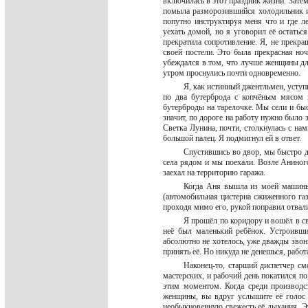
включилась в этот праздник жизни. Затем
помыла разморозившийся холодильник и 
попутно инструктируя меня что и где ле
уехать домой, но я уговорил её остаться
прекратила сопротивление. Я, не прекра
своей постели. Это была прекрасная ноч
убеждался в том, что лучше женщины дл
утром проснулись почти одновременно.
Я, как истинный джентльмен, уступ
по два бутерброда с копчёным мясом 
бутерброды на тарелочке. Мы сели и бы
значит, по дороге на работу нужно было 
Светка Лунина, почти, столкнулась с на
большой палец. Я подмигнул ей в ответ.
Спустившись во двор, мы быстро д
села рядом и мы поехали. Возле Аниног
заехал на территорию гаража.
Когда Аня вышла из моей машины
(автомобильная цистерна сжиженного газа
проходя мимо его, рукой поправил отвал
Я прошёл по коридору и вошёл в св
неё был маленький ребёнок. Устроивши
абсолютно не хотелось, уже дважды зво
принять её. Но никуда не денешься, работ
Наконец-то, старший диспетчер см
мастерских, и рабочий день покатился п
этим моментом. Когда среди производс
женщины, вы вдруг услышите её голос 
необыкновенную свежесть её дыхания. Э