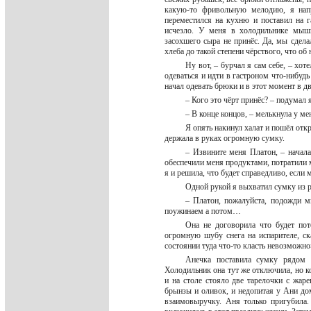
какую-то фривольную мелодию, я напр
переместился на кухню и поставил на г
исчезло. У меня в холодильнике мышь
засохшего сыра не принёс. Да, мы сдела
хлеба до такой степени чёрствого, что о
Ну вот, – бурчал я сам себе, – хо
одеваться и идти в гастроном что-нибудь 
начал одевать брюки и в этот момент в д
– Кого это чёрт принёс? – подумал
– В конце концов, – мелькнула у ме
Я опять накинул халат и пошёл отк
держала в руках огромную сумку.
– Извините меня Платон, – начала
обеспечили меня продуктами, потратили м
я и решила, что будет справедливо, если
Одной рукой я выхватил сумку из р
– Платон, пожалуйста, подожди ми
поужинаем а потом…
Она не договорила что будет пот
огромную шубу снега на испарителе, с
состоянии туда что-то класть невозможн
Анечка поставила сумку рядом с
Холодильник она тут же отключила, но ко
и на столе стояло две тарелочки с жаре
брынзы и оливок, и недопитая у Ани дом
взаимовыручку. Аня только пригубила.