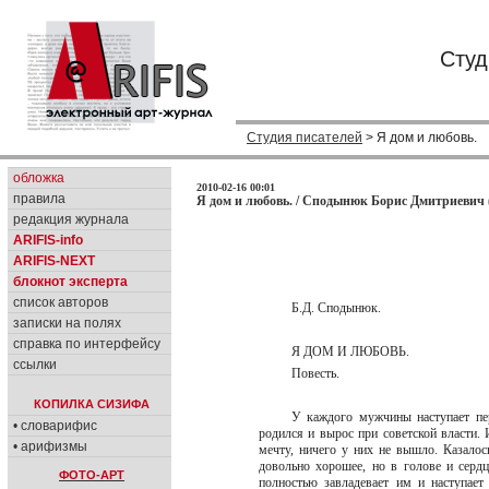
Студ
Студия писателей
> Я дом и любовь.
обложка
2010-02-16 00:01
правила
Я дом и любовь. / Сподынюк Борис Дмитриевич 
редакция журнала
ARIFIS-info
ARIFIS-NEXT
блокнот эксперта
список авторов
Б.Д. Сподынюк.
записки на полях
справка по интерфейсу
Я ДОМ И ЛЮБОВЬ.
ссылки
Повесть.
КОПИЛКА СИЗИФА
У каждого мужчины наступает пер
• словарифис
родился и вырос при советской власти.
• арифизмы
мечту, ничего у них не вышло. Казалос
довольно хорошее, но в голове и сердц
ФОТО-АРТ
полностью завладевает им и наступает