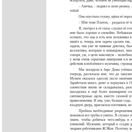
испортить, даже, человек не умеющий ва
– Анечка, – поднял я свою рюмку, –
тобой.
Она опустила голову, щёки её поро
– Мне тоже Платон, – раздался её 
Я, смотрел в её глаза, слушал её го
мне было хорошо и спокойно. Небывалая
осенило, что она и есть моя половинка в
нашёл и, теперь, моя задача сделать так
задача, она уже не наивная девочка, б
коллектива, которым я командовал, нах
говоря, уж, о цели максимум – полюбила,
у меня очень серьёзные намерения и я 
действия влюблённого мужчины, строяще
Мы посидели в баре Дома учёных е
очередь, рассказала мне, что до замуж
Мужем оказался одессит, после окончан
Заработали много денег и вернулись в Од
совместная жизнь не складывалась, ра
находилась в ещё более кошмарном сос
сантиметровые щели, вместо газовой п
прикосновении. И она, уже, больше года,
входную дверь, пригласила плотников, к
Пробила необходимые разрешения 
поменяла все трубы и унитаз. Я слушал 
знаем, чтобы добиться чего-нибудь в
унижений. Мужчине, который и создан д
людьми работниками ЖЭКов. Поэтому женщ