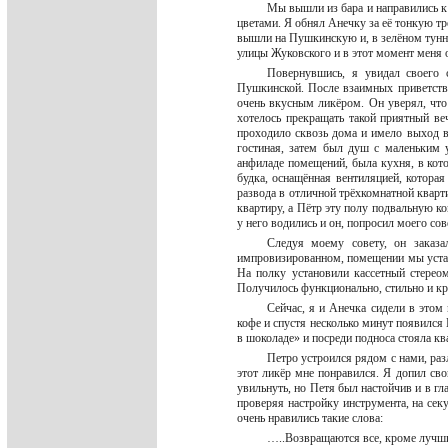
Мы вышли из бара и направились к
цветами. Я обнял Анечку за её тонкую т
вышли на Пушкинскую и, в зелёном тунн
улицы Жуковского и в этот момент меня
Повернувшись, я увидал своего 
Пушкинской. После взаимных приветстви
очень вкусным ликёром. Он уверял, что
хотелось прекращать такой приятный ве
проходило сквозь дома и имело выход во
гостиная, затем был душ с маленьким 
анфиладе помещений, была кухня, в кото
будка, оснащённая вентиляцией, которая
развода в отличной трёхкомнатной кварт
квартиру, а Пётр эту полу подвальную ко
у него водились и он, попросил моего со
Следуя моему совету, он заказа
импровизированном, помещении мы устано
На полку установили кассетный стерео
Получилось функционально, стильно и к
Сейчас, я и Анечка сидели в этом
кофе и спустя несколько минут появился
в шоколаде» и посреди подноса стояла к
Петро устроился рядом с нами, раз
этот ликёр мне понравился. Я допил сво
увильнуть, но Петя был настойчив и в гл
проверяя настройку инструмента, на сек
очень нравились такие слова:
…..Возвращаются все, кроме лучш