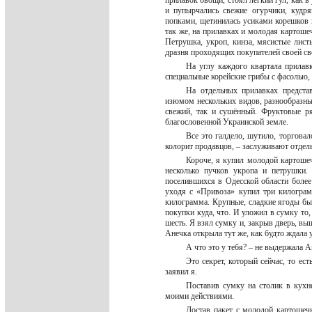
прилавок овощи, стоял легкий гул, как 
и пупырчались свежие огурчики, кудр
попками, щетинилась усиками корешков и
так же, на прилавках и молодая картоше
Петрушка, укроп, кинза, мясистые лист
дразня проходящих покупателей своей с
На углу каждого квартала прилав
специальные корейские грибы с фасолью,
На отдельных прилавках представ
изюмом нескольких видов, разнообразны
свежий, так и сушённый. Фруктовые р
благословенной Украинской земле.
Все это галдело, шутило, торговал
колорит продавцов, – заслуживают отдель
Короче, я купил молодой картошечк
несколько пучков укропа и петрушки.
поселившихся в Одесской области более
уходя с «Привоза» купил три килограм
килограмма. Крупные, сладкие ягоды бы
покупки куда, что. И уложил в сумку то,
шесть. Я взял сумку и, закрыв дверь, выш
Анечка открыла тут же, как будто ждала 
А что это у тебя? – не выдержала 
Это секрет, который сейчас, то ес
заявил я.
Поставив сумку на столик в кухн
моими действиями.
Достав пакет с молодой картошеч