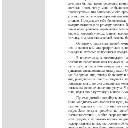
смеялись бы над таким решением возни
состояла в том, что у меня не было пр
плоскогубцами, что отнимало много врем
уголок, покрыл его ярко-красной краской
стильно. Представьте себе белоснежные
замерил потолок и по размеру потолка. 
Затем взял цинковые корабельные белила
наклеил красный уголок. Ванная комнат
потолку, она даже стала теплей. Анечка 
Остальную часть стен ванной ком
ним, и ванная комната превратилась в, в
выходных, которые получились к праздн
В понедельник, к восемнадцати ча
основным работником был все-таки я, но 
часть работы была уже позади мы с не
душевная связь возникла между нами. Он
как бы вручая мне, такому большому и с
мне, рождённый её опытом общения с му
понимала этого, но она становилась жен
поглаживание по её спине, она уснула. Я 
вниз, надел свою курточку и вышел из к
Приехав домой и подойдя к своим д
Если находилась хоть маленькая щель, та
Сам же подумал о том, что многим свои
ведро. Зато, когда я прошёлся по чист
чистые тарелочки и, мойка сверкала чи
всей грудью, а не нюхать полные окурк
подозрительных пятен, настроение моё, е
свежих рубашек, все брюки отглажены, п