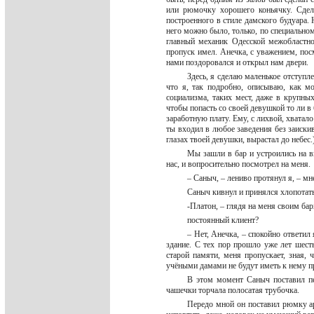
или рюмочку хорошего коньячку. Сдела
построенного в стиле дамского будуара. Н
него можно было, только, по специальном
главный механик Одесской межобластно
пропуск имел. Анечка, с уважением, посм
нами поздоровался и открыл нам двери.
Здесь, я сделаю маленькое отступл
что я, так подробно, описываю, как м
социализма, таких мест, даже в крупны
чтобы попасть со своей девушкой то ли в 
заработную плату. Ему, с лихвой, хватало
ты входил в любое заведения без заискив
глазах твоей девушки, вырастал до небес.
Мы зашли в бар и устроились на в
нас, и вопросительно посмотрел на меня.
– Саныч, – лениво протянул я, – м
Саныч кивнул и принялся хлопотать
-Платон, – глядя на меня своим ба
постоянный клиент?
– Нет, Анечка, – спокойно ответил 
здание. С тех пор прошло уже лет шесть
старой памяти, меня пропускает, зная,
учёными дамами не будут иметь к нему пр
В этом момент Саныч поставил п
чашечки торчала полосатая трубочка.
Передо мной он поставил рюмку ар