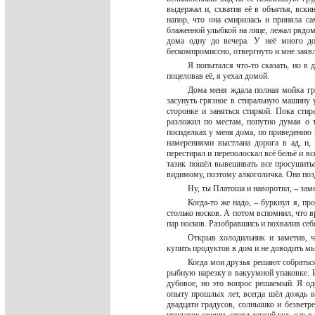
выдержал и, схватив её в объятья, вски
напор, что она смирилась и приняла са
блаженной улыбкой на лице, лежал рядом с
дома одну до вечера. У неё много до
бескомпромиссно, отвергнуто и мне заяв
Я попытался что-то сказать, но в 
поцеловав её, я уехал домой.
Дома меня ждала полная мойка гря
засунуть грязное в стиральную машину 
сторонке и заняться стиркой. Пока сти
разложил по местам, попутно думая о 
посиделках у меня дома, по приведению 
намерениями выстлана дорога в ад, и, 
перестирал и переполоскал всё бельё и в
тазик пошёл вывешивать все просушитьс
видимому, поэтому алкоголичка. Она поз
Ну, ты Платоша и наворотил, – зам
Когда-то же надо, – буркнул я, п
столько носков. А потом вспомнил, что в
пар носков. Разобравшись и похвалив себя
Открыв холодильник и заметив, ч
купить продуктов в дом и не доводить м
Когда мои друзья решают собратьс
рыбную нарезку в вакуумной упаковке. И
дубовое, но это вопрос решаемый. Я од
опыту прошлых лет, всегда шёл дождь в
двадцати градусов, солнышко и безветр