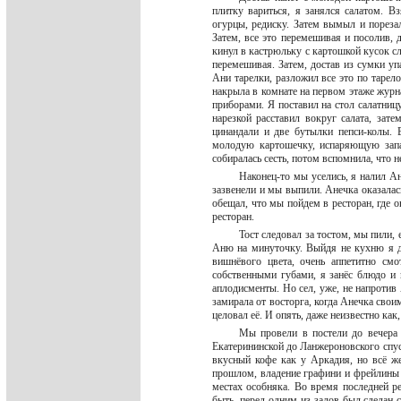
плитку вариться, я занялся салатом. 
огурцы, редиску. Затем вымыл и пореза
Затем, все это перемешивая и посолив, 
кинул в кастрюльку с картошкой кусок с
перемешивая. Затем, достав из сумки уп
Ани тарелки, разложил все это по тарел
накрыла в комнате на первом этаже журн
приборами. Я поставил на стол салатницу
нарезкой расставил вокруг салата, зат
цинандали и две бутылки пепси-колы. 
молодую картошечку, испаряющую запа
собиралась сесть, потом вспомнила, что 
Наконец-то мы уселись, я налил Ан
зазвенели и мы выпили. Анечка оказалась
обещал, что мы пойдем в ресторан, где о
ресторан.
Тост следовал за тостом, мы пили,
Аню на минуточку. Выйдя не кухню я д
вишнёвого цвета, очень аппетитно см
собственными губами, я занёс блюдо и 
аплодисменты. Но сел, уже, не напротив
замирала от восторга, когда Анечка свои
целовал её. И опять, даже неизвестно как
Мы провели в постели до вечера
Екатерининской до Ланжероновского спуск
вкусный кофе как у Аркадия, но всё ж
прошлом, владение графини и фрейлины 
местах особняка. Во время последней р
быть, перед одним из залов был сделан