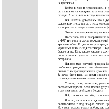
не приглашал.
Войдя в дом и переодевшись, я р
размышляют ли женщины во время глажки
разводе. У меня лично, всегда, процес
Вы, конечно, догадались, что я ду
дальнейших моих шагах в этих отношен
мероприятия по закреплению успеха на 
Чтобы не откладывать задуманное в
После того, как я возвратился из 
в ФРГ три года, я делал косметический
красивые обои. И где-то метров тридца
картонный ящик из-под телевизора. В гар
белого цвета. Её я, так же, сложил в др
песка и мешок цемента. Глядя, как при
осторожно.
Девятое мая, светлый праздник Ве
свободных праздничных дня обеспечено. 
стенки её импровизированной кухоньки.
За вечер было пять или шесть звонков
отказал, сославшись на плохое самочувст
У меня, даже, мелькнула, ранее 
бесплатный бордель. Хотя, положа руку н
я сам превращал свой дом в бордель.
Всё, – сказал я сам себе, – конча
Я встал, вытащил из кладовки пыле
повытаскивал из-под шкафов, дивана, кр
Но у меня волосы встали дыбом, как толь