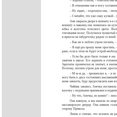
– Хорошо Платон, – ответила она н
– В отношении чая я могу составит
– Ну ладно, – вздохнула она, – пос
– Считайте, что уже сижу кучкой –
Аня закрыла двери в комнату и я с
комнату и наконец она появилась на кух
юбка и колготки телесного цвета. Во
стягивания волос. Получился пушистый х
и присела на табуреточку рядом со мной
– Как же я люблю утром поспать, – с
– Я ещё раз прошу меня простить, –
рано, если в этом не будет острой необх
– Если бы дело было только в вас 
занятия в школе. Его кормить и готовить
Зарплаты хронически не хватает, я хват
Поэтому, поспать утром для меня, просто
– М-м-м да, – промямлил я, – я по
могу быть в двух состояниях выспавшийся
меня зависеть, буду предоставлять вам в
Чайник закипел, Анечка поставила 
вазочку с медовыми пряниками и подвину
– Ну что, Анечка, по коням? – лих
Она кивнула, и мы вышли из квар
пассажирскую дверцу. Она кивком голо
сторону Привоза.
Лично я считаю, что человек ни р