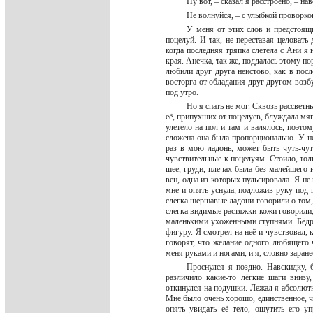
Ну вот, – сказал я расстроено, – на
Не волнуйся, – с улыбкой проворко
У меня от этих слов и предстоящи
поцелуй. И так, не переставая целоват
когда последняя тряпка слетела с Ани я 
края. Анечка, так же, поддалась этому 
любили друг друга неистово, как в после
восторга от обладания друг другом возб
под утро.
Но я спать не мог. Сквозь рассвет
её, припухших от поцелуев, блуждала мяг
улетело на пол и там и валялось, поэт
сложена она была пропорционально. У н
раз в мою ладонь, может быть чуть-чут
чувствительные к поцелуям. Стоило, толь
шее, груди, плечах была без малейшего и
вен, одна из которых пульсировала. Я не
мне и опять уснула, подложив руку под 
слегка шершавые ладони говорили о том,
слегка видимые растяжки кожи говорили
маленькими ухоженными ступнями. Бёдр
фигуру. Я смотрел на неё и чувствовал, к
говорят, что желание одного любящего ч
меня руками и ногами, и я, словно заран
Проснулся я поздно. Навскидку, 
различило какие-то лёгкие шаги внизу
откинулся на подушки. Лежал я абсолют
Мне было очень хорошо, единственное, ч
опять увидать её тело, ощутить его 