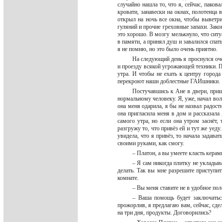
случайно нашла то, что я, сейчас, паков
кровати, занавески на окнах, полотенца
открыл на ночь все окна, чтобы выветр
гуляний и прочие греховные запахи. Зако
это хорошо. В мозгу мелькнуло, что ситуа
в памяти, а принял душ и завалился спат
я не помню, но это было очень приятно.
На следующий день я проснулся оче
и проезду всякой угрожающей техники. Па
утра. И чтобы не ехать к центру города
перекроют наши доблестные ГАИшники
Постучавшись к Ане в двери, приш
нормальному человеку. Я, уже, начал вол
она меня одарила, я бы не назвал радост
она пригласила меня в дом и рассказала 
самого утра, но если она утром заснёт, 
разгружу то, что привёз ей и тут же уед
увидела, что я привёз, то начала задава
своими руками, как смогу.
– Платон, а вы умеете класть кера
– Я сам никогда плитку не укладыва
делать. Так вы мне разрешите приступит
комнате.
– Вы меня ставите не в удобное по
– Ваша помощь будет заключаться 
прожорлив, я предлагаю вам, сейчас, сде
на три дня, продукты. Договорились?