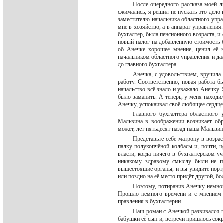
После очередного рассказа моей л
сжимались, я решил не пускать это дело н
заместителю начальника областного управ
мне в хозяйство, а в аппарат управления
бухгалтер, была пенсионного возраста, и
новый налог на добавленную стоимость б
об Анечке хорошее мнение, ценил её к
начальником областного управления и да
до главного бухгалтера.
Анечка, с удовольствием, вручила
работу. Соответственно, новая работа бы
начальство всё знало и уважало Анечку. 
было заманить. А теперь, у меня находил
Анечку, успокаивал своё любящее сердце
Главного бухгалтера областного
Мальвина в воображении возникает об
может, лет пятьдесят назад наша Мальвин
Представьте себе матрону в возра
палку полукопчёной колбасы и, почти, 
власти, когда ничего в бухгалтерском у
никакому здравому смыслу были не по
вышестоящие органы, и вы увидите портр
или поздно на её место придёт другой, б
Поэтому, потиранив Анечку немного
Прошло немного времени и с мнением А
правления в бухгалтерии.
Наш роман с Анечкой развивался по
бабушки её сын и, встречи пришлось сокр