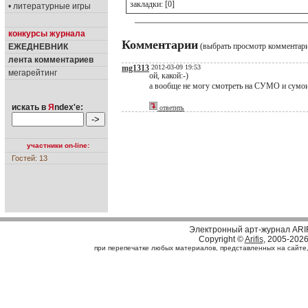
закладки: [0]
• литературные игры
конкурсы журнала
Комментарии
(выбрать просмотр комментар
ЕЖЕДНЕВНИК
лента комментариев
mg1313
2012-03-09 19:53
мегарейтинг
ой, какой:-)
а вообще не могу смотреть на СУМО и сумои
искать в
Я
ndex'е:
ответить
участники on-line:
Гостей: 13
Электронный арт-журнал ARI
Copyright ©
Arifis
, 2005-202
при перепечатке любых материалов, представленных на сайте, с