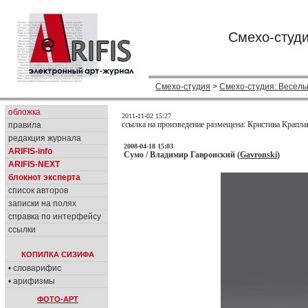
Смехо-студи
Смехо-студия
>
Смехо-студия: Веселы
обложка
2011-11-02 15:27
ссылка на произведение размещена: Кристина Крапла
правила
редакция журнала
2008-04-18 15:03
ARIFIS-info
Сумо / Владимир Гавронский (
Gavronski
)
ARIFIS-NEXT
блокнот эксперта
список авторов
записки на полях
справка по интерфейсу
ссылки
КОПИЛКА СИЗИФА
• словарифис
• арифизмы
ФОТО-АРТ