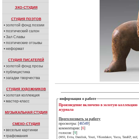
ЭХО-СТУДИЯ
СТУДИЯ ПОЭТОВ
• золотой фонд поэзии
• поэтический салон
• Зал Славы
• поэтические отзывы
• неформат
СТУДИЯ ПИСАТЕЛЕЙ
• золотой фонд прозы
• публицистика
• загадки творчества
СТУДИЯ ХУДОЖНИКОВ
• золотая коллекция
информация о работе
• мастер-класс
Произведение включено в золотую коллекцию
журнала
МУЗЫКАЛЬНАЯ СТУДИЯ
Проголосовать за работу
просмотры: [
46549
]
СМЕХО-СТУДИЯ
комментарии: [
6
]
• веселые картинки
голосов: [
9
]
• графомания
(MSI, Evita, Daniliuk, Youri, VKondakov, Yucca, TataKP, mif, 