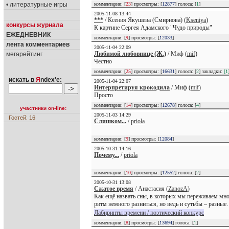
• литературные игры
комментарии: [
23
] просмотры: [
12877
] голоса: [
1
]
2005-11-08 13:44
***
/ Ксения Якушева (Смирнова) (
Kseniya
)
конкурсы журнала
К картине Сергея Адамского "Чудо природы"
ЕЖЕДНЕВНИК
комментарии: [
9
] просмотры: [
12033
]
лента комментариев
2005-11-04 22:09
Любимой любовнице (Ж.)
/ Миф (
mif
)
мегарейтинг
Честно
комментарии: [
25
] просмотры: [
16631
] голоса: [
2
] закладки:
[1
искать в
Я
ndex'е:
2005-11-04 22:07
Интерпретируя крокодила
/ Миф (
mif
)
Просто
комментарии: [
14
] просмотры: [
12678
] голоса: [
4
]
участники on-line:
2005-11-03 14:29
Гостей: 16
Слишком...
/
priola
комментарии: [
9
] просмотры: [
12084
]
2005-10-31 14:16
Почему...
/
priola
комментарии: [
10
] просмотры: [
12552
] голоса: [
2
]
2005-10-31 13:08
Сжатое время
/ Анастасия (
ZanozA
)
Как ещё назвать сны, в которых мы переживаем мно
ритм немного разниться, но ведь и сутьбы – разные. 
Лабиринты времени / поэтический конкурс
комментарии: [
8
] просмотры: [
13694
] голоса: [
1
]