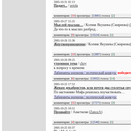
2005-10-31 02:13
Падает...
/
priola
комментарии: [
10
] просмотры: [
13001
] голоса: [
2
]
2005-10-27 15:25
Мыслей ералаш…
/ Ксения Якушева (Смирнова) (
Да что-то в мыслях разброд...
комментарии: [
9
] просмотры: [
13524
] голоса: [
2
]
2005-10-26 15:36
Жертвоприношение
/ Ксения Якушева (Смирнова)
комментарии: [
10
] просмотры: [
12897
] голоса: [
3
]
2005-10-26 09:25
утренняя тема
/
choy
к вопросу о времени
Лабиринты времени / поэтический конкурс
победит
комментарии: [
6
] просмотры: [
13932
] голоса: [
14
]
2005-10-25 17:53
Женам декабристов, или почти два столетья сп
По настоянию Мифа решилась поучаствовать....
Лабиринты времени / поэтический конкурс
комментарии: [
35
] просмотры: [
17271
] голоса: [
3
]
2005-10-25 10:51
Прощайте
/ Анастасия (
ZanozA
)
комментарии: [
4
] просмотры: [
12540
] голоса: [
5
]
2005-10-25 03:37