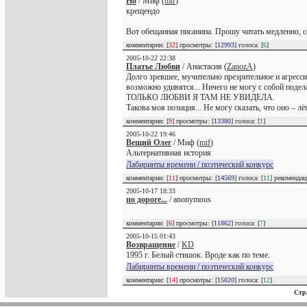
Но
/ Миф (
mif
)
крещендо
Вот обещанная писанина. Прошу читать медленно, со
комментарии: [
32
] просмотры: [
12993
] голоса: [
6
]
2005-10-22 22:38
Платье Любви
/ Анастасия (
ZanozA
)
Долго зревшее, мучительно презрительное и агресси
возможно удивятся... Ничего не могу с собой подел
ТОЛЬКО ЛЮБВИ Я ТАМ НЕ УВИДЕЛА.
Такова моя позиция... Не могу сказать, что оно – лё
комментарии: [
9
] просмотры: [
13380
] голоса: [
1
]
2005-10-22 19:46
Вещий Олег
/ Миф (
mif
)
Альтернативная история
Лабиринты времени / поэтический конкурс
комментарии: [
11
] просмотры: [
14569
] голоса: [
11
] рекоменда
2005-10-17 18:33
по дороге...
/ anonymous
комментарии: [
6
] просмотры: [
11862
] голоса: [
7
]
2005-10-15 01:43
Возвращение
/
KD
1995 г. Белый стишок. Вроде как по теме.
Лабиринты времени / поэтический конкурс
комментарии: [
14
] просмотры: [
15020
] голоса: [
12
]
Стр