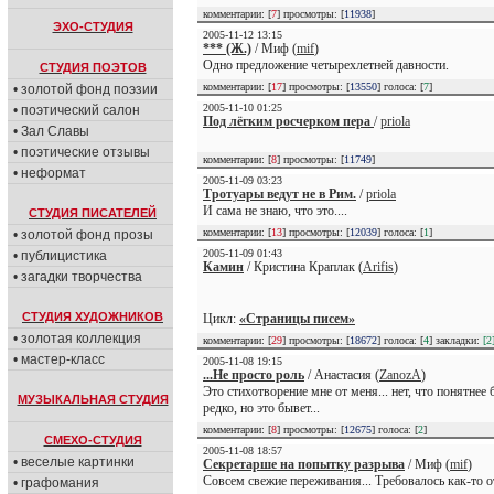
комментарии: [
7
] просмотры: [
11938
]
ЭХО-СТУДИЯ
2005-11-12 13:15
*** (Ж.)
/ Миф (
mif
)
Одно предложение четырехлетней давности.
СТУДИЯ ПОЭТОВ
комментарии: [
17
] просмотры: [
13550
] голоса: [
7
]
• золотой фонд поэзии
2005-11-10 01:25
• поэтический салон
Под лёгким росчерком пера
/
priola
• Зал Славы
• поэтические отзывы
комментарии: [
8
] просмотры: [
11749
]
• неформат
2005-11-09 03:23
Тротуары ведут не в Рим.
/
priola
И сама не знаю, что это....
СТУДИЯ ПИСАТЕЛЕЙ
комментарии: [
13
] просмотры: [
12039
] голоса: [
1
]
• золотой фонд прозы
2005-11-09 01:43
• публицистика
Камин
/ Кристина Краплак (
Arifis
)
• загадки творчества
СТУДИЯ ХУДОЖНИКОВ
Цикл:
«Страницы писем»
• золотая коллекция
комментарии: [
29
] просмотры: [
18672
] голоса: [
4
] закладки:
[2
• мастер-класс
2005-11-08 19:15
...Не просто роль
/ Анастасия (
ZanozA
)
Это стихотворение мне от меня... нет, что понятнее б
МУЗЫКАЛЬНАЯ СТУДИЯ
редко, но это бывет...
комментарии: [
8
] просмотры: [
12675
] голоса: [
2
]
СМЕХО-СТУДИЯ
2005-11-08 18:57
• веселые картинки
Секретарше на попытку разрыва
/ Миф (
mif
)
Совсем свежие переживания... Требовалось как-то о
• графомания