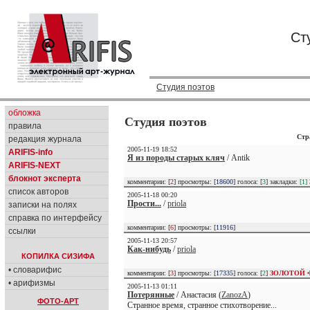
Ст
Студия поэтов
обложка
Студия поэтов
правила
Стр
редакция журнала
2005-11-19 18:52
ARIFIS-info
Я из породы старых кляч
/ Antik
ARIFIS-NEXT
блокнот эксперта
комментарии: [
2
] просмотры: [
18600
] голоса: [
3
] закладки:
[1]
список авторов
2005-11-18 00:20
Прости...
/
priola
записки на полях
справка по интерфейсу
комментарии: [
6
] просмотры: [
11916
]
ссылки
2005-11-13 20:57
Как-нибудь
/
priola
КОПИЛКА СИЗИФА
• словарифис
комментарии: [
3
] просмотры: [
17335
] голоса: [
2
]
ЗОЛОТОЙ 
• арифизмы
2005-11-13 01:11
Потерянные
/ Анастасия (
ZanozA
)
ФОТО-АРТ
Странное время, странное стихотворение...