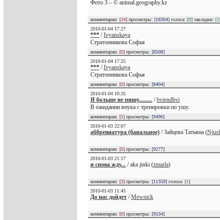
Фото 3 – © animal.geography.kz
комментарии: [
34
] просмотры: [
18304
] голоса: [
9
] закладки:
[3
2010-01-04 17:27
***
/
Ivyanskaya
Стратонникова Софья
комментарии: [
0
] просмотры: [
8508
]
2010-01-04 17:25
***
/
Ivyanskaya
Стратонникова Софья
комментарии: [
0
] просмотры: [
8404
]
2010-01-04 10:35
Я больше не пишу.........
/
bviendbvi
В ожидании внука с тренировки по ушу.
комментарии: [
5
] просмотры: [
9496
]
2010-01-03 22:07
аббревиатура (банальное)
/ Зайцева Татьяна (
Njus
комментарии: [
6
] просмотры: [
9277
]
2010-01-03 21:17
и снова жду...
/ аka jinki (
zmarla
)
комментарии: [
3
] просмотры: [
11359
] голоса: [
1
]
2010-01-03 11:45
До нас дойдет
/
Mewnick
комментарии: [
0
] просмотры: [
9534
]