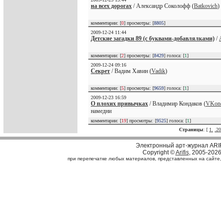
на всех дорогах
/ Александр Соколофф (
Batkovich
)
комментарии: [
0
] просмотры: [
8805
]
2009-12-24 11:44
Детские загадки 89 (с буквами-добавлялками)
/
комментарии: [
2
] просмотры: [
8429
] голоса: [
1
]
2009-12-24 09:16
Секрет
/ Вадим Хавин (
Vadik
)
комментарии: [
5
] просмотры: [
9659
] голоса: [
1
]
2009-12-23 16:59
О плохих привычках
/ Владимир Кондаков (
VKon
намедни
комментарии: [
19
] просмотры: [
9525
] голоса: [
1
]
Страницы
: [
1.
.20
Электронный арт-журнал ARI
Copyright ©
Arifis
, 2005-202
при перепечатке любых материалов, представленных на сайте, с