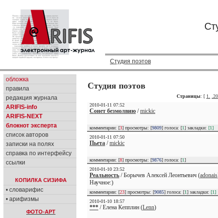
Ст
Студия поэтов
обложка
Студия поэтов
правила
Страницы
: [
1.
.20
редакция журнала
2010-01-11 07:52
ARIFIS-info
Сонет безмолвию
/
mickic
ARIFIS-NEXT
блокнот эксперта
комментарии: [
3
] просмотры: [
9809
] голоса: [
1
] закладки:
[1]
список авторов
2010-01-11 07:50
Пьета
/
mickic
записки на полях
справка по интерфейсу
комментарии: [
8
] просмотры: [
9876
] голоса: [
1
]
ссылки
2010-01-10 23:52
Реальность
/ Борычев Алексей Леонтьевич (
adonais
КОПИЛКА СИЗИФА
Научное:)
• словарифис
комментарии: [
23
] просмотры: [
9085
] голоса: [
1
] закладки:
[1]
• арифизмы
2010-01-10 18:57
***
/ Елена Кепплин (
Lenn
)
ФОТО-АРТ