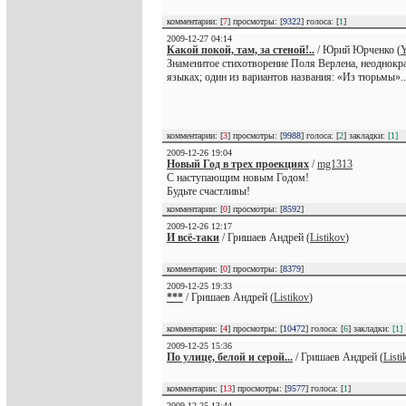
комментарии: [
7
] просмотры: [
9322
] голоса: [
1
]
2009-12-27 04:14
Какой покой, там, за стеной!..
/ Юрий Юрченко (
Y
Знаменитое стихотворение Поля Верлена, неоднокр
языках; один из вариантов названия: «Из тюрьмы»..
комментарии: [
3
] просмотры: [
9988
] голоса: [
2
] закладки:
[1]
2009-12-26 19:04
Новый Год в трех проекциях
/
mg1313
С наступающим новым Годом!
Будьте счастливы!
комментарии: [
0
] просмотры: [
8592
]
2009-12-26 12:17
И всё-таки
/ Гришаев Андрей (
Listikov
)
комментарии: [
0
] просмотры: [
8379
]
2009-12-25 19:33
***
/ Гришаев Андрей (
Listikov
)
комментарии: [
4
] просмотры: [
10472
] голоса: [
6
] закладки:
[1]
2009-12-25 15:36
По улице, белой и серой...
/ Гришаев Андрей (
Listi
комментарии: [
13
] просмотры: [
9577
] голоса: [
1
]
2009-12-25 13:44