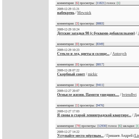
комментарии: [
6
] просмотры: [
11821
] голоса: [
1
]
2009-12-29 15:21
набекрень
/
Mewnick
комментарии: [
3
] просмотры: [
8883
]
2009-12-29 10:24
Детские загадки 90 (с буквами-добавлялками)
/
комментарии: [
0
] просмотры: [
8349
]
2009-12-29 10:23
Стекло и лед, цветы и солнце...
/
Antosych
комментарии: [
0
] просмотры: [
8817
]
2009-12-28 07:22
Скорбный сонет
/
mickic
комментарии: [
4
] просмотры: [
9411
]
2009-12-27 20:07
Осмысле жизни. Памяти ушедших....
/
bviendbvi
комментарии: [
1
] просмотры: [
9476
]
2009-12-27 17:03
Я снова в старой ленинградской квартире...
/ Да
комментарии: [
79
] просмотры: [
12930
] голоса: [
6
] закладки:
[1
2009-12-27 14:22
Уступайте место мёртвым...
/ Гришаев Андрей (
Li