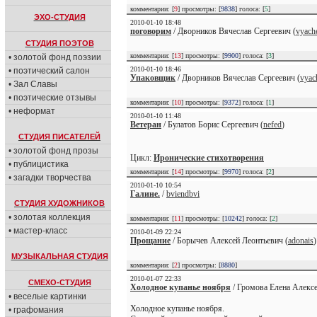
комментарии: [
9
] просмотры: [
9838
] голоса: [
5
]
ЭХО-СТУДИЯ
2010-01-10 18:48
поговорим
/ Дворников Вячеслав Сергеевич (
vyach
СТУДИЯ ПОЭТОВ
комментарии: [
13
] просмотры: [
9900
] голоса: [
3
]
• золотой фонд поэзии
2010-01-10 18:46
• поэтический салон
Упаковщик
/ Дворников Вячеслав Сергеевич (
vyac
• Зал Славы
• поэтические отзывы
комментарии: [
10
] просмотры: [
9372
] голоса: [
1
]
• неформат
2010-01-10 11:48
Ветеран
/ Булатов Борис Сергеевич (
nefed
)
СТУДИЯ ПИСАТЕЛЕЙ
• золотой фонд прозы
Цикл:
Иронические стихотворения
• публицистика
комментарии: [
14
] просмотры: [
9970
] голоса: [
2
]
• загадки творчества
2010-01-10 10:54
Галине.
/
bviendbvi
СТУДИЯ ХУДОЖНИКОВ
• золотая коллекция
комментарии: [
11
] просмотры: [
10242
] голоса: [
2
]
• мастер-класс
2010-01-09 22:24
Прощание
/ Борычев Алексей Леонтьевич (
adonais
)
МУЗЫКАЛЬНАЯ СТУДИЯ
комментарии: [
2
] просмотры: [
8880
]
2010-01-07 22:33
СМЕХО-СТУДИЯ
Холодное купанье ноября
/ Громова Елена Алексе
• веселые картинки
Холодное купанье ноября.
• графомания