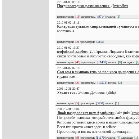
2010-01-03 09:10
Предновогодние размышления.
/
bviendbvi
комментарии: [
19
] просмотры: [
9714
] голоса: [
1
]
2010-01-02 18:11
Контрацептуализм спиралевидной туманности и
anonymous
комментарии: [
2
] просмотры: [
7835
]
2010-01-02 13:37
кофейный альбом -2
/ Гаркавая Людмила Валентин
стихи почти белые и абсолютно свободные, как кофе 
комментарии: [
48
] просмотры: [
11437
] голоса: [
8
] закладки:
[2
2010-01-02 07:10
Сон осы в зимнюю тень за пол часа до падения с
грудничкам...
комментарии: [
23
] просмотры: [
13572
] голоса: [
2
]
2009-12-31 20:47
Уходит год
/ Элиана Долинная (
elida
)
комментарии: [
5
] просмотры: [
9658
] голоса: [
1
]
2009-12-31 18:04
Jinok поздравляет всех Арифисян
/ аka jinki (
zmar
По просьбе человека, который очень любит фразу Л
Который оставлял здесь время и нашел благодарных 
Всем кто просто живет здесь и сейчас...
Просто людям вне их поэтической ориентации...
комментарии: [
9
] просмотры: [
11170
] голоса: [
4
] закладки:
[1]