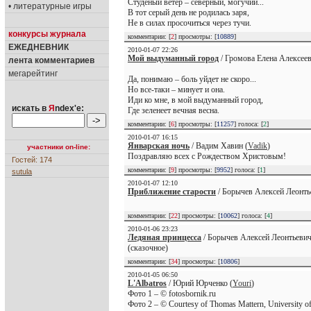
Студеный ветер – северный, могучий...
• литературные игры
В тот серый день не родилась заря,
Не в силах просочиться через тучи.
конкурсы журнала
комментарии: [
2
] просмотры: [
10889
]
ЕЖЕДНЕВНИК
2010-01-07 22:26
Мой выдуманный город
/ Громова Елена Алексеев
лента комментариев
мегарейтинг
Да, понимаю – боль уйдет не скоро...
Но все-таки – минует и она.
Иди ко мне, в мой выдуманный город,
искать в
Я
ndex'е:
Где зеленеет вечная весна.
комментарии: [
6
] просмотры: [
11257
] голоса: [
2
]
2010-01-07 16:15
Январская ночь
/ Вадим Хавин (
Vadik
)
участники on-line:
Поздравляю всех с Рождеством Христовым!
Гостей: 174
комментарии: [
9
] просмотры: [
9952
] голоса: [
1
]
sutula
2010-01-07 12:10
Приближение старости
/ Борычев Алексей Леонть
комментарии: [
22
] просмотры: [
10062
] голоса: [
4
]
2010-01-06 23:23
Ледяная принцесса
/ Борычев Алексей Леонтьевич
(сказочное)
комментарии: [
34
] просмотры: [
10806
]
2010-01-05 06:50
L'Albatros
/ Юрий Юрченко (
Youri
)
Фото 1 – © fotosbornik.ru
Фото 2 – © Courtesy of Thomas Mattern, University o