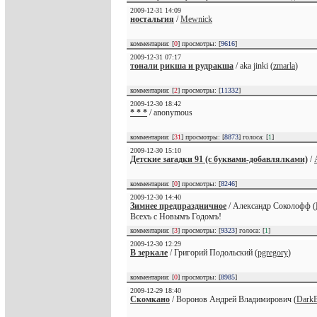
2009-12-31 14:09
ностальгия
/
Mewnick
комментарии: [
0
] просмотры: [
9616
]
2009-12-31 07:17
тонали рикша и рудракша
/ аka jinki (
zmarla
)
комментарии: [
2
] просмотры: [
11332
]
2009-12-30 18:42
* * *
/ anonymous
комментарии: [
31
] просмотры: [
8873
] голоса: [
1
]
2009-12-30 15:10
Детские загадки 91 (с буквами-добавлялками)
/
комментарии: [
0
] просмотры: [
8246
]
2009-12-30 14:40
Зимнее предпраздничное
/ Александр Соколофф (
Всехъ с Новымъ Годомъ!
комментарии: [
3
] просмотры: [
9323
] голоса: [
1
]
2009-12-30 12:29
В зеркале
/ Григорий Подольский (
pgregory
)
комментарии: [
0
] просмотры: [
8985
]
2009-12-29 18:40
Скомкано
/ Воронов Андрей Владимирович (
DarkB