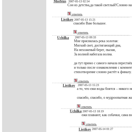
Morfeus
2007-05-13 02:54
Сон из детства,да такой светлый!Словно н
ответить
Listikov
2007-05-13 15:21
спасибо Вам большое.
ответить
Uchilka
2007-05-13 09:33
Мне приснилась река золотая:
Мягкий свет, достигающий дна,
На нехоженый берег, пылая,
За волной набегала волна.
да тут прямо с самого начала перестаё
и только после ознакомления с коммент
стихотворение словно растёт к финалу.
ответить
Listikov
2007-05-13 15:23
а то, что ежи воды боятся – никого н
спасибо, спасибо, о мудроопытная ж
ответить
Uchilka
2007-05-13 18:19
ежи плавают, как собачки, сама ви
ответить
Listikov
2007-05-14 01:27