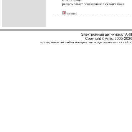
рыцарь латает обнажённые в схватке бока.
ответить
Электронный арт-журнал ARI
Copyright ©
Arifis
, 2005-202
при перепечатке любых материалов, представленных на сайте, с