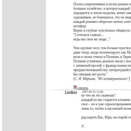
Поэты-современники и поэты разных в
большое хозяйство, в которое каждый н
ощущается в эпохи подъема, менее зам
художников, не боявшихся, что их инд
каждый ревниво оберегает патент, взят
метафор.
Верно и глубоко чувствовал общность 
"Сочтемся славою, -
ведь мы свои же люди..."
Чем крупнее поэт, тем больше чувствуе
даже тогда, когда полемизирует, как 
вели в своих стихах и Пушкин, и Лермо
Пушкин установил далекие связи с поэ
с латинской прозой, с французскими по
предшествовавшей ему литературной по
Без питания нет роста."
(С. Я. Маршак, "Из незавершенного")
ответить
Listikov
2007-05-12 12:00
ну что на это скажешь?
каждый из нас старается вложить
свое – но к уже спроектированно
лишь то, чтобы в наставшей ночн
рад видеть Вас, Юра, на старой-ст
А.