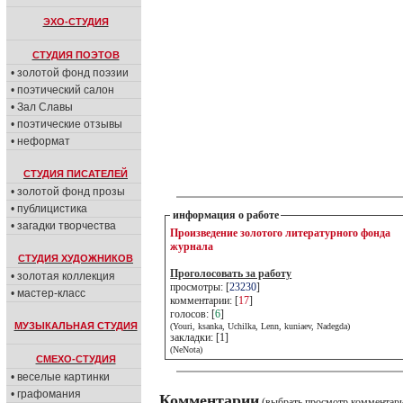
ЭХО-СТУДИЯ
СТУДИЯ ПОЭТОВ
• золотой фонд поэзии
• поэтический салон
• Зал Славы
• поэтические отзывы
• неформат
СТУДИЯ ПИСАТЕЛЕЙ
• золотой фонд прозы
• публицистика
информация о работе
• загадки творчества
Произведение золотого литературного фонда
журнала
СТУДИЯ ХУДОЖНИКОВ
Проголосовать за работу
• золотая коллекция
просмотры: [
23230
]
• мастер-класс
комментарии: [
17
]
голосов: [
6
]
МУЗЫКАЛЬНАЯ СТУДИЯ
(Youri, ksanka, Uchilka, Lenn, kuniaev, Nadegda)
закладки: [1]
(NeNota)
СМЕХО-СТУДИЯ
• веселые картинки
• графомания
Комментарии
(выбрать просмотр комментар