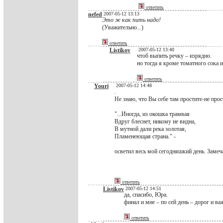
ответить
nefed
2007-05-12 13:13
Это ж как пить надо!
(Уважительно...)
ответить
Listikov
2007-05-12 13:40
чтоб выпить речку – изрядно.
но тогда я кроме томатного сока и
ответить
Youri
2007-05-12 14:48
.
Не знаю, что Вы себе там простите-не прос
"...Иногда, из окошка трамвая
Вдруг блеснет, никому не видна,
В мутной дали река золотая,
Пламенеющая страна." -
осветил весь мой сегодняшкий день. Замеча
ответить
Listikov
2007-05-12 14:51
да, спасибо, Юра.
финал и мне – по сей день – дорог и ва
ответить