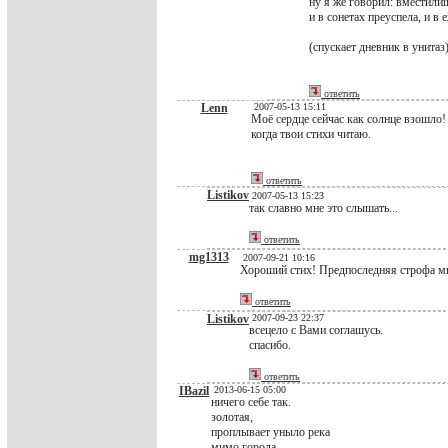
ну я же говорил: вместили
и в сонетах преуспела, и в 
(спускает дневник в унитаз
ответить
Lenn
2007-05-13 15:11
Моё сердце сейчас как солнце взошло!
когда твои стихи читаю.
ответить
Listikov
2007-05-13 15:23
так славно мне это слышать...
ответить
mg1313
2007-09-21 10:16
Хороший стих! Предпоследняя строфа мн
ответить
Listikov
2007-09-23 22:37
всецело с Вами соглашусь.
спасибо.
ответить
IBazil
2013-06-15 05:00
ничего себе так.
золотая,
проплывает уныло река
мимо города.