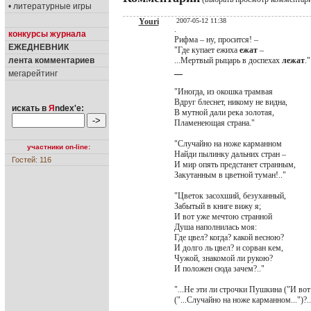
• литературные игры
Youri
2007-05-12 11:38
.
конкурсы журнала
Рифма – ну, просится! –
ЕЖЕДНЕВНИК
"Где купает ежиха
ежат
–
лента комментариев
...Мертвый рыцарь в доспехах
лежат
."
_
_
мегарейтинг
"Иногда, из окошка трамвая
Вдруг блеснет, никому не видна,
искать в
Я
ndex'е:
В мутной дали река золотая,
Пламенеющая страна."
"Случайно на ноже карманном
участники on-line:
Найди пылинку дальних стран –
Гостей: 116
И мир опять предстанет странным,
Закутанным в цветной туман!.."
"Цветок засохший, безуханный,
Забытый в книге вижу я;
И вот уже мечтою странной
Душа наполнилась моя:
Где цвел? когда? какой весною?
И долго ль цвел? и сорван кем,
Чужой, знакомой ли рукою?
И положен сюда зачем?.."
"...Не эти ли строчки Пушкина ("И во
("...Случайно на ноже карманном...")?..