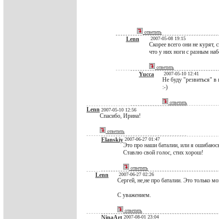
ответить
Lenn
2007-05-08 19:15
Скорее всего они не курят, 
что у них ноги с разным на
ответить
Yucca
2007-05-10 12:41
Не буду "резвиться" в 
:-)
ответить
Lenn
2007-05-10 12:56
Спасибо, Ирина!
ответить
Elanskiy
2007-06-27 01:47
Это про наши баталии, или я ошибаюс
Ставлю свой голос, стих хорош!
ответить
Lenn
2007-06-27 02:26
Сергей, не,не про баталии. Это только м
С уважением.
ответить
NinaArt
2007-08-01 23:04