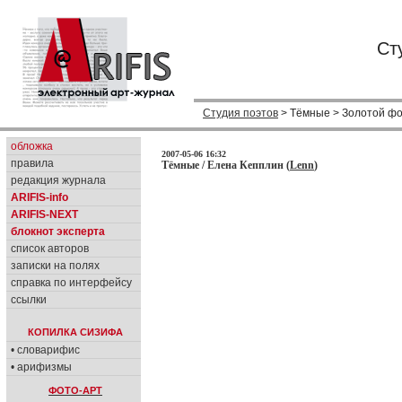
Ст
Студия поэтов
> Тёмные > Золотой ф
обложка
2007-05-06 16:32
правила
Тёмные / Елена Кепплин (
Lenn
)
редакция журнала
ARIFIS-info
ARIFIS-NEXT
блокнот эксперта
список авторов
записки на полях
справка по интерфейсу
ссылки
КОПИЛКА СИЗИФА
• словарифис
• арифизмы
ФОТО-АРТ