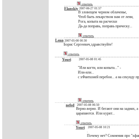
ответить
Elanskiy
2007-06-27 01:57
В зловещем черном облаченье,
Чтоб быть лекарством вам от лени,
Рога, копыта на расчески
Да-да поправь, поправь прическу...
ответить
Lenn
2007-05-08 00:30
Борис Сергеевич,здравствуйте!
ответить
Youri
2007-05-08 01:45
"Или когти, или копыта..." -
Или-или...
с хФантазией перебои... а на секунду п
ответить
nefed
2007-05-08 06:50
Верно-верно. И бегают они на задних, 
царапаются. Или курят...
ответить
Youri
2007-05-08 10:21
.
Почему нет? Сомнения про "хфант