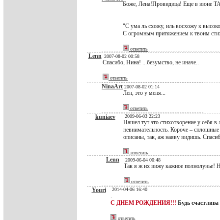
Боже, Лена!Провидица! Еще в июне ТА
"С ума ль схожу, иль восхожу к высокой
С огромным притяжением к твоим сти
ответить
Lenn
2007-08-02 00:58
Спасибо, Нина! ...безумство, не иначе..
ответить
NinaArt
2007-08-02 01:14
Лен, это у меня...
ответить
kuniaev
2009-06-03 22:23
Нашел тут это стихотворение у себя в л
невнимательность. Короче – сплошные 
описаны, так, аж наяву видишь. Спасиб
ответить
Lenn
2009-06-04 00:48
Так я ж их вижу кажное полнолунье! 
ответить
Youri
2014-04-06 16:40
.
С ДНЕМ РОЖДЕНИЯ!!!
Будь счастлива
ответить