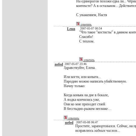
На единорогов похожи едва ли... Чёрн
контексте? А в остальном... Действите
С уважением, Настя
ответить
Lenn
2007-05-07 00:54
"Что такое "костисты" в данном конт
Спасибо!
С теплом.
ответить
nefed
2007-05-07 23:46
Здравствуйте, Елена.
Или когти, или копыта...
Пародию можно написать убийственную.
Начну только:
Когда коньяк на дне в бокале,
А водка кончилась уже,
Они ко мне приходят стаей
В бесстыдно-рыжем неглиже…
ответить
nefed
2007-05-08 06:47
Простите, зарапортовался. Сейчас, на 
исправлюсь
задним числом
...