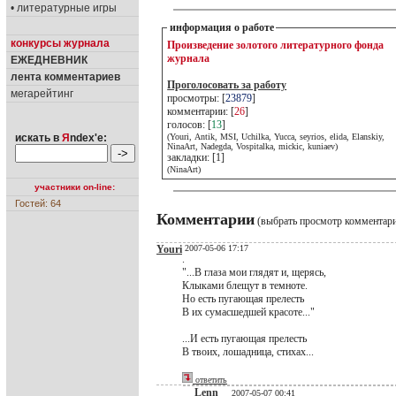
• литературные игры
информация о работе
конкурсы журнала
Произведение золотого литературного фонда
журнала
ЕЖЕДНЕВНИК
лента комментариев
Проголосовать за работу
мегарейтинг
просмотры: [
23879
]
комментарии: [
26
]
голосов: [
13
]
искать в
Я
ndex'е:
(Youri, Antik, MSI, Uchilka, Yucca, seyrios, elida, Elanskiy,
NinaArt, Nadegda, Vospitalka, mickic, kuniaev)
закладки: [1]
(NinaArt)
участники on-line:
Гостей: 64
Комментарии
(выбрать просмотр комментар
Youri
2007-05-06 17:17
.
"...В глаза мои глядят и, щерясь,
Клыками блещут в темноте.
Но есть пугающая прелесть
В их сумасшедшей красоте..."
...И есть пугающая прелесть
В твоих, лошадница, стихах...
ответить
Lenn
2007-05-07 00:41