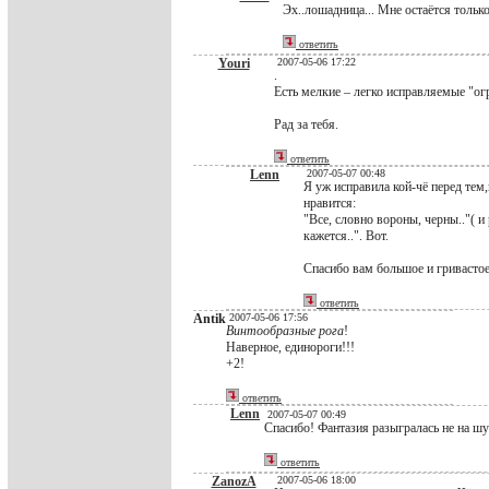
Эх..лошадница... Мне остаётся только
ответить
Youri
2007-05-06 17:22
.
Есть мелкие – легко исправляемые "огр
Рад за тебя.
ответить
Lenn
2007-05-07 00:48
Я уж исправила кой-чё перед тем,
нравится:
"Все, словно вороны, черны.."( 
кажется..". Вот.
Спасибо вам большое и гривастое
ответить
Antik
2007-05-06 17:56
Винтообразные рога
!
Наверное, единороги!!!
+2!
ответить
Lenn
2007-05-07 00:49
Спасибо! Фантазия разыгралась не на шу
ответить
ZanozA
2007-05-06 18:00