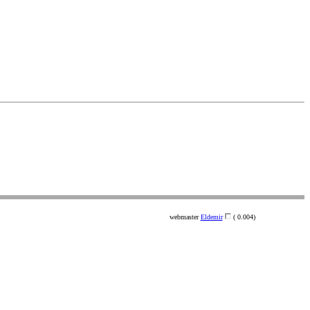
webmaster
Eldemir
( 0.004)