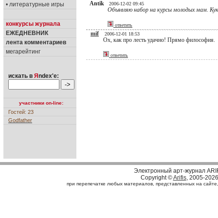
Antik
• литературные игры
2006-12-02 09:45
Объявляю набор на курсы молодых мам. Ку
конкурсы журнала
ответить
ЕЖЕДНЕВНИК
mif
2006-12-01 18:53
Ох, как про лесть удачно! Прямо философия.
лента комментариев
мегарейтинг
ответить
искать в
Я
ndex'е:
участники on-line:
Гостей: 23
Godfather
Электронный арт-журнал ARI
Copyright ©
Arifis
, 2005-202
при перепечатке любых материалов, представленных на сайте, с