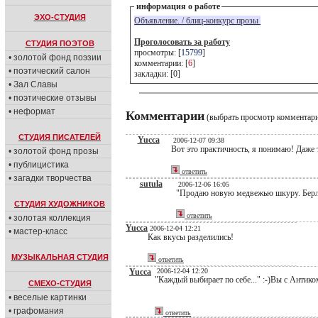
информация о работе
ЭХО-СТУДИЯ
Объявление. / блиц-конкурс прозы
Проголосовать за работу
СТУДИЯ ПОЭТОВ
просмотры: [
15799
]
• золотой фонд поэзии
комментарии: [
6
]
• поэтический салон
закладки: [0]
• Зал Славы
• поэтические отзывы
• неформат
Комментарии
(выбрать просмотр комментар
СТУДИЯ ПИСАТЕЛЕЙ
Yucca
2006-12-07 09:38
Вот это практичность, я понимаю! Даже т
• золотой фонд прозы
• публицистика
ответить
• загадки творчества
sutula
2006-12-06 16:05
"Продаю новую медвежью шкуру. Берлог
СТУДИЯ ХУДОЖНИКОВ
ответить
• золотая коллекция
Yucca
2006-12-04 12:21
• мастер-класс
Как вкусы разделились!
МУЗЫКАЛЬНАЯ СТУДИЯ
ответить
Yucca
2006-12-04 12:20
"Каждый выбирает по себе..." :-)Вы с Антик
СМЕХО-СТУДИЯ
• веселые картинки
• графомания
ответить