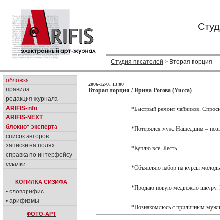
Студ
Студия писателей
> Вторая порция
обложка
2006-12-01 13:00
правила
Вторая порция / Ирина Рогова (
Yucca
)
редакция журнала
ARIFIS-info
*Быстрый ремонт чайников. Спрос
ARIFIS-NEXT
блокнот эксперта
*Потерялся муж. Нашедшим – позво
список авторов
записки на полях
*Куплю все. Лесть.
справка по интерфейсу
ссылки
*Объявляю набор на курсы молод
КОПИЛКА СИЗИФА
*Продаю новую медвежью шкуру. 
• словарифис
• арифизмы
*Познакомлюсь с приличным мужчин
ФОТО-АРТ