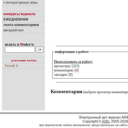
• литературные игры
конкурсы журнала
ЕЖЕДНЕВНИК
лента комментариев
мегарейтинг
искать в
Я
ndex'е:
информация о работе
участники on-line:
Проголосовать за работу
Гостей: 8
просмотры: [
323
]
комментарии: [
0
]
закладки: [0]
Комментарии
(выбрать просмотр комментар
Электронный арт-журнал ARI
Copyright ©
Arifis
, 2005-202
при перепечатке любых материалов, представленных на сайте, с