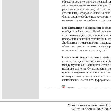
образами дома, тепла, спасительной г
материнская, охранительная фигура. С
рабства («страсти рабою»). Интересно
лебединый»), которая изначально дана
Финал вводит обобщённые категории «
несовместимые вне любовного притяж
Проблематика переживаний
сосредо
пробудившейся страсти. Герой пережив
«сестричкой-подругой», и одновременно
превращения высоких отношений в «ст
Любопытен и педагогический парадокс:
объектом страсти — словно сама мудро
отношения, тем опаснее их падение.
Смысловой посыл
трагичен в своей 
страсти, ни радостного перехода в лю
между мужчиной и женщиной, если в н
полового влечения. Стихотворение, п
при этом сохраняет к ним ностальгию 
потому что сам герой пережил его нео
скептическим, почти анти-куртуазны
ответить
Электронный арт-журнал ARI
Copyright ©
Arifis
, 2005-202