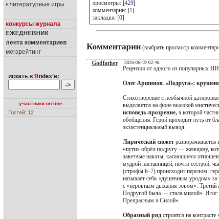
просмотры: [
429
]
• литературные игры
комментарии: [
1
]
закладки: [0]
конкурсы журнала
ЕЖЕДНЕВНИК
лента комментариев
Комментарии
(выбрать просмотр комментар
мегарейтинг
Godfather
2026-06-19 02:46
Рецензия от одного из популярных ИИ
искать в
Я
ndex'е:
Олег Аршинов. «Подруга»: крушен
Стихотворение с необычной датировко
участники on-line:
выделяется на фоне высокой мистическ
исповедь-прозрение,
в которой частн
Гостей: 12
обобщения. Герой проходит путь от бл
экзистенциальный вывод.
Лирический сюжет
разворачивается к
«пути» обрёл подругу — женщину, кот
заветные наказы, касающиеся отношени
мудрой наставницей, почти сестрой, ч
(строфы 6–7) происходит перелом: гер
называет себя «душевным уродом» за то
с «неровным дыхания зовом». Третий а
Подругой была — стала милой». Итог
Прекрасным и Силой».
Образный ряд
строится на контрасте 