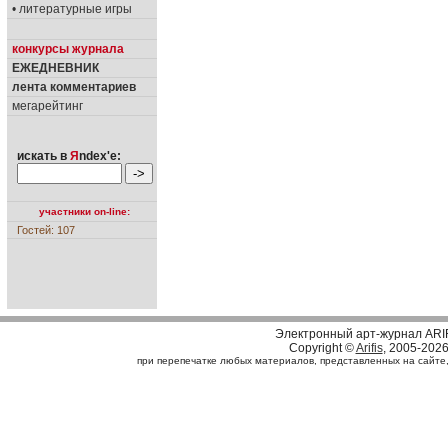
• литературные игры
конкурсы журнала
ЕЖЕДНЕВНИК
лента комментариев
мегарейтинг
искать в
Я
ndex'е:
участники on-line:
Гостей: 107
Электронный арт-журнал ARI
Copyright ©
Arifis
, 2005-202
при перепечатке любых материалов, представленных на сайте, с