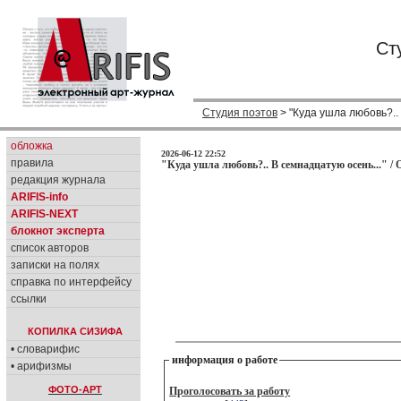
Ст
Студия поэтов
> "Куда ушла любовь?.. 
обложка
2026-06-12 22:52
правила
"Куда ушла любовь?.. В семнадцатую осень..." /
редакция журнала
ARIFIS-info
ARIFIS-NEXT
блокнот эксперта
список авторов
записки на полях
справка по интерфейсу
ссылки
КОПИЛКА СИЗИФА
• словарифис
информация о работе
• арифизмы
ФОТО-АРТ
Проголосовать за работу