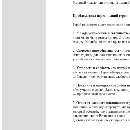
безликой ложью или отклик на высший
Проблематика переживаний героя
Герой раздираем сразу несколькими в
1.
Жажда успокоения и готовность 
лишь бы не быть отвергнутым. Это пер
правды. Мольба «не гони с крыльца» о
2.
Самосознание обветшалости и нед
непригодным для полноценной жизненн
усугублённое сожалением о быстротечн
3.
Усталость и слабость как путь к 
честность картин». Герой обнаруживае
амбивалентное переживание: слабость 
4.
Покаяние и неподъёмное бремя н
«без умысла опален». Здесь слышится
— принятие этой заданности.
5.
Отказ от змеиного поглощения и 
моливший о лжи, вдруг требует: «не б
который осознаёт, что утешительная л
слышащих «клич Всевышних слов» — 
достоинству, от безвольного приятия л