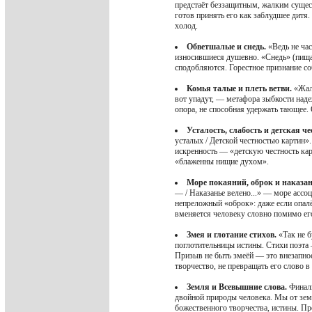
предстаёт беззащитным, жалким сущест
готов принять его как заблудшее дит
холод.
Обветшалые и снедь.
«Ведь не час
износившиеся душевно. «Снедь» (пища
сподобляются. Горестное признание с
Комья талые и плеть ветви.
«Жаль
вот упадут, — метафора зыбкости наде
опора, не способная удержать тающее.
Усталость, слабость и детская ч
усталых / Детской честностью картин»
искренность — «детскую честность кар
«блаженны нищие духом».
Море покаяний, оброк и наказан
— / Наказанье велено...» — море ассо
непреложный «оброк»: даже если опалё
вменяется человеку словно помимо его
Змея и глотание стихов.
«Так не б
поглотительницы истины. Стихи поэта 
Призыв не быть змеёй — это внезапное
творчество, не превращать его слово в
Земля и Всевышние слова.
Финаль
двойной природы человека. Мы от зем
божественного творчества, истины. П