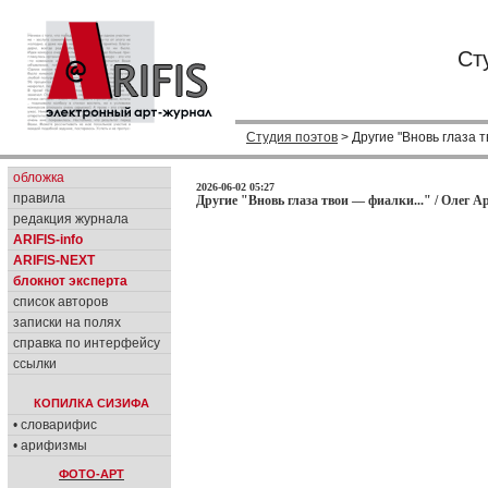
Ст
Студия поэтов
> Другие "Вновь глаза т
обложка
2026-06-02 05:27
правила
Другие "Вновь глаза твои — фиалки..." / Олег А
редакция журнала
ARIFIS-info
ARIFIS-NEXT
блокнот эксперта
список авторов
записки на полях
справка по интерфейсу
ссылки
КОПИЛКА СИЗИФА
• словарифис
• арифизмы
ФОТО-АРТ