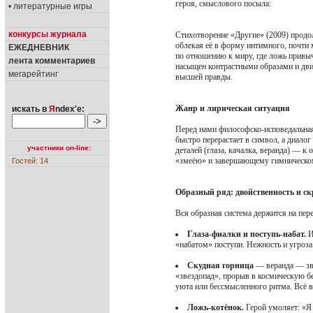
героя, смыслового посыла:
• литературные игры
конкурсы журнала
Стихотворение «Другие» (2009) продо
облекая её в форму интимного, почти
ЕЖЕДНЕВНИК
по отношению к миру, где ложь привычн
лента комментариев
насыщен контрастными образами и дви
мегарейтинг
высшей правды.
Жанр и лирическая ситуация
искать в
Я
ndex'е:
Перед нами философско-исповедальная
быстро перерастает в символ, а диало
участники on-line:
деталей (глаза, качалка, веранда) — 
«змеёю» и завершающему гимническо
Гостей: 14
Образный ряд: двойственность и с
Вся образная система держится на пер
Глаза-фиалки и поступь-набат.
И
«набатом» поступи. Нежность и угроза 
Скудная горница
— веранда — зве
«звездопад», прорыв в космическую б
уюта или бессмысленного ритма. Всё в
Ложь-котёнок.
Герой умоляет: «Я 