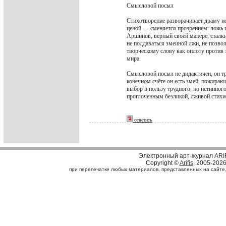
Смысловой посыл
Стихотворение разворачивает драму и
ценой — сменяется прозрением: ложь пр
Аршинов, верный своей манере, сталк
не поддаваться змеиной лжи, не позво
творческому слову как оплоту против
мира.
Смысловой посыл не дидактичен, он тра
конечном счёте он есть змей, пожира
выбор в пользу трудного, но истинного
проглоченным безликой, лживой стихи
ответить
Электронный арт-журнал ARI
Copyright ©
Arifis
, 2005-202
при перепечатке любых материалов, представленных на сайте, с