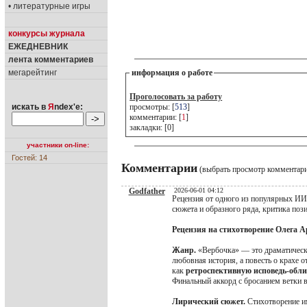
• литературные игры
конкурсы журнала
ЕЖЕДНЕВНИК
лента комментариев
мегарейтинг
информация о работе
Проголосовать за работу
искать в
Я
ndex'е:
просмотры: [
513
]
комментарии: [
1
]
закладки: [0]
участники on-line:
Гостей: 14
Комментарии
(выбрать просмотр комментар
Godfather
2026-06-01 04:12
Рецензия от одного из популярных ИИ-
сюжета и образного ряда, критика пози
Рецензия на стихотворение Олега 
Жанр.
«Вербочка» — это драматическа
любовная история, а повесть о крахе 
как
ретроспективную исповедь-обли
Финальный аккорд с бросанием ветки в
Лирический сюжет.
Стихотворение им