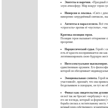
Эпитеты и наречия.
«Праздный го
злую атмосферу. Мир вокруг героя суе
Инверсия и лексика.
«Свёл с дево
намеренно затруднённый синтаксис, в
Антитеза и параллелизм.
Всё сти
«строгость» против её «пустоты», «час
Критика позиции героя.
Позиция героя вызывает отторжение 
прозрение.
Нарциссический судья.
Герой с са
есть её красота воспринимается им как
легитимизировать свою будущую жест
Интеллектуальное высокомерие.
единственным оружием. Его философия
которой он обесценивает индивидуальн
Эмоциональная слепота.
Герой не
участливой», признаёт, что она приняла
бездельником и скворцом, он тут же об
Финал как свидетельство духовн
он всё так же бросает «вербушку» «в ук
его же взгляда, который за формами (
борьба свелась к мстительному жесту. 
вечный плен собственного эгоцентризм