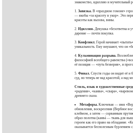
знакомство, идиллию и мучительный ра
1.
Завязка.
В «праздном гомоне» герой
— якобы «за красоту в укор». Это перв
красоты как вызова, вины.
2.
Идиллия.
Девушка «безответна и уч
дарение — почти покупка.
3.
Конфликт.
Герой начинает «пытать»
уникальность. Ему внушают, что он «бе
4.
Кульминация разрыва.
Возлюбленн
философией всеобщего равенства («все
её позиция — «путь безверия», и прог
5.
Финал.
Спустя годы он видит её и б
суд, но теперь не над красотой, а над 
Стиль, язык и художественные сред
«радения», «канва», «свара», «варево
древнего сказа.
Метафоры.
Ключевая — имя «Верб
обновления, воскресения (Вербное воск
клеймом, а затем — сорванным прутик
образ полотна (канва́ — ткань для вы
героем как его право на обладание. «
оказывается бесполезным бурлением с