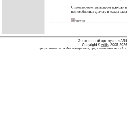
Стихотворение препарирует психологию
неспособность к диалогу и жажда влас
ответить
Электронный арт-журнал ARI
Copyright ©
Arifis
, 2005-202
при перепечатке любых материалов, представленных на сайте, с