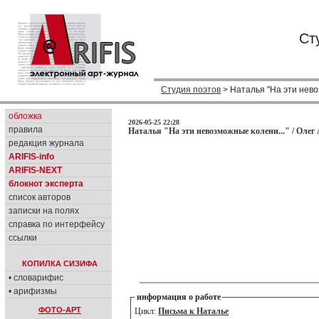
Ст
Студия поэтов
> Наталья "На эти нево
обложка
2026-05-25 22:28
правила
Наталья "На эти невозможные колени..." / Олег
редакция журнала
ARIFIS-info
ARIFIS-NEXT
блокнот эксперта
список авторов
записки на полях
справка по интерфейсу
ссылки
КОПИЛКА СИЗИФА
• словарифис
• арифизмы
информация о работе
ФОТО-АРТ
Цикл:
Письма к Наталье