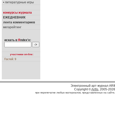
• литературные игры
конкурсы журнала
ЕЖЕДНЕВНИК
лента комментариев
мегарейтинг
искать в
Я
ndex'е:
участники on-line:
Гостей: 9
Электронный арт-журнал ARI
Copyright ©
Arifis
, 2005-202
при перепечатке любых материалов, представленных на сайте, с