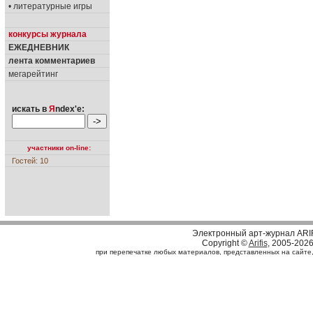
• литературные игры
конкурсы журнала
ЕЖЕДНЕВНИК
лента комментариев
мегарейтинг
искать в
Я
ndex'е:
участники on-line:
Гостей: 10
Электронный арт-журнал ARI
Copyright ©
Arifis
, 2005-202
при перепечатке любых материалов, представленных на сайте, с