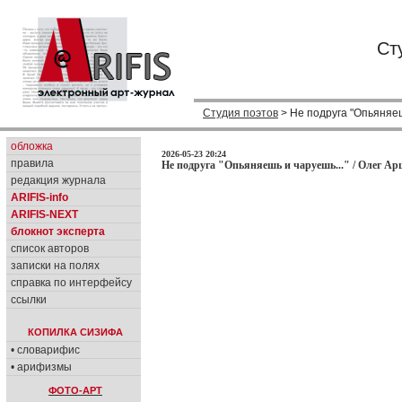
Ст
Студия поэтов
> Не подруга "Опьяняеш
обложка
2026-05-23 20:24
правила
Не подруга "Опьяняешь и чаруешь..." / Олег Ар
редакция журнала
ARIFIS-info
ARIFIS-NEXT
блокнот эксперта
список авторов
записки на полях
справка по интерфейсу
ссылки
КОПИЛКА СИЗИФА
• словарифис
• арифизмы
ФОТО-АРТ