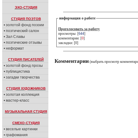
ЭХО-СТУДИЯ
информация о работе
СТУДИЯ ПОЭТОВ
• золотой фонд поэзии
Проголосовать за работу
• поэтический салон
просмотры: [
644
]
• Зал Славы
комментарии: [
0
]
• поэтические отзывы
закладки: [0]
• неформат
СТУДИЯ ПИСАТЕЛЕЙ
Комментарии
(выбрать просмотр комментар
• золотой фонд прозы
• публицистика
• загадки творчества
СТУДИЯ ХУДОЖНИКОВ
• золотая коллекция
• мастер-класс
МУЗЫКАЛЬНАЯ СТУДИЯ
СМЕХО-СТУДИЯ
• веселые картинки
• графомания