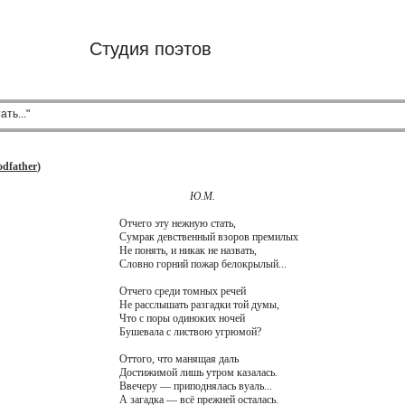
Студия поэтов
ть..."
dfather
)
Ю.М.
Отчего эту нежную стать,
Сумрак девственный взоров премилых
Не понять, и никак не назвать,
Словно горний пожар белокрылый...
Отчего среди томных речей
Не расслышать разгадки той думы,
Что с поры одиноких ночей
Бушевала с листвою угрюмой?
Оттого, что манящая даль
Достижимой лишь утром казалась.
Ввечеру — приподнялась вуаль...
А загадка — всё прежней осталась.