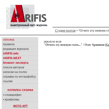
Студия поэтов
> "Отчего эту нежную ста
обложка
2026-05-01 03:29
правила
"Отчего эту нежную стать..." / Олег Аршинов (
Go
редакция журнала
ARIFIS-info
ARIFIS-NEXT
блокнот эксперта
список авторов
записки на полях
справка по интерфейсу
ссылки
КОПИЛКА СИЗИФА
• словарифис
• арифизмы
ФОТО-АРТ