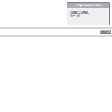
добро пожаловать
[
регистрация
]
[
войти
]
печать