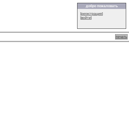
добро пожаловать
[
регистрация
]
[
войти
]
печать