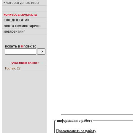
• литературные игры
конкурсы журнала
ЕЖЕДНЕВНИК
лента комментариев
мегарейтинг
искать в
Я
ndex'е:
участники on-line:
Гостей: 27
информация о работе
Проголосовать за работу