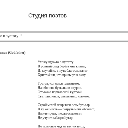
Студия поэтов
 в пустоту..."
инов (
Godfather
)
Ухожу куда-то в пустоту.
В ровный след берёза мне кивает,
И, случайно, в путь благословляет
Христиáнин, что прильнул к окну.
Тротуар согнулся плавником.
На обочине бутылки и окурки.
Отражаю поржавелой курткой
Свет циклопов, свешенных крюком.
Серой мглой покрылся весь бульвар.
В ту же масть — патруль меня обгонит;
Нынче трезв, и если остановят,
Не учуют кабацкой угар.
Но притонов чад не так уж плох,