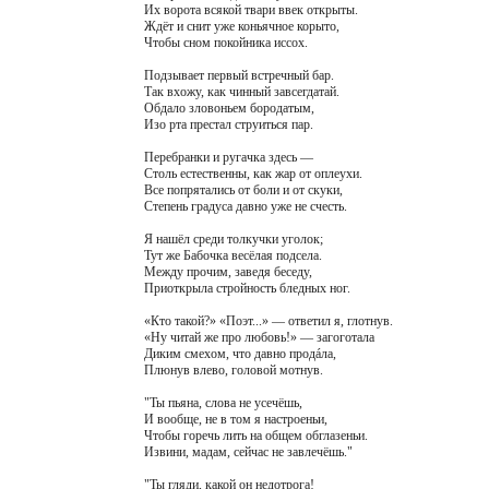
Их ворота всякой твари ввек открыты.
Ждёт и снит уже коньячное корыто,
Чтобы сном покойника иссох.
Подзывает первый встречный бар.
Так вхожу, как чинный завсегдатай.
Обдало зловоньем бородатым,
Изо рта престал струиться пар.
Перебранки и ругачка здесь —
Столь естественны, как жар от оплеухи.
Все попрятались от боли и от скуки,
Степень градуса давно уже не счесть.
Я нашёл среди толкучки уголок;
Тут же Бабочка весёлая подсела.
Между прочим, заведя беседу,
Приоткрыла стройность бледных ног.
«Кто такой?» «Поэт...» — ответил я, глотнув.
«Ну читай же про любовь!» — загоготала
Диким смехом, что давно продáла,
Плюнув влево, головой мотнув.
"Ты пьяна, слова не усечёшь,
И вообще, не в том я настроеньи,
Чтобы горечь лить на общем обглазеньи.
Извини, мадам, сейчас не завлечёшь."
"Ты гляди, какой он недотрога!