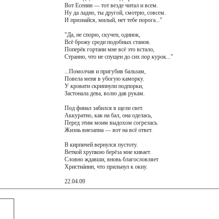
Вот Есенин — тот везде читал и всем.
Ну да ладно, ты другой, смотрю, совсем.
И признайся, милый, нет тебе порога..."
"Да, не спорю, скучен, одинок,
Всё брожу среди подобных станов.
Поперёк гортани мне всё это встало,
Странно, что не спущен до сих пор курок..."
...Помолчав и пригубив бальзам,
Повела меня в убогую каморку.
У кровати скрипнули подпорки,
Застонала дева, волю дав рукам.
Под финал забился в щели свет.
Аккуратно, как на бал, она оделась,
Перед этим моим выдохом согрелась.
Жизнь внезапна — вот на всё ответ.
В кирпичей вернулся пустоту.
Веткой хрупкою берёза мне кивает.
Словно ждавши, вновь благословляет
Христиáнин, что прильнул к окну.
22.04.09