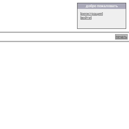
добро пожаловать
[
регистрация
]
[
войти
]
печать