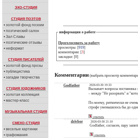
ЭХО-СТУДИЯ
СТУДИЯ ПОЭТОВ
• золотой фонд поэзии
• поэтический салон
информация о работе
• Зал Славы
• поэтические отзывы
Проголосовать за работу
просмотры: [
919
]
• неформат
комментарии: [
3
]
закладки: [0]
СТУДИЯ ПИСАТЕЛЕЙ
• золотой фонд прозы
• публицистика
Комментарии
(выбрать просмотр комментар
• загадки творчества
Godfather
2026-03-30 19:33
СТУДИЯ ХУДОЖНИКОВ
Вызывает вопросы постановка з
– между "Не разорвать" и "котор
• золотая коллекция
• мастер-класс
По-моему, ритмически не очень 
строфе уменьшилось бы до одног
МУЗЫКАЛЬНАЯ СТУДИЯ
ответить
drivbor
2026-03-30 21:10
СМЕХО-СТУДИЯ
Godfather, согласен, пару запя
• веселые картинки
• графомания
ответить