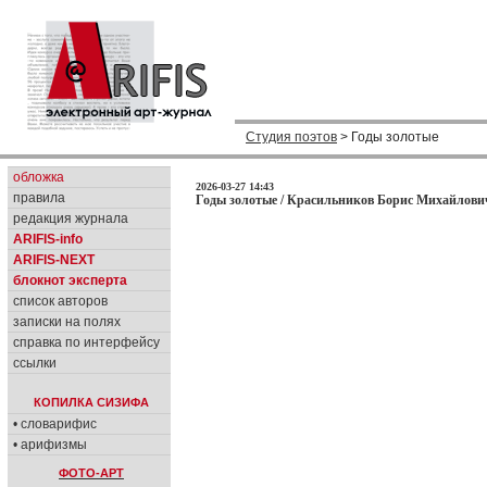
Студия поэтов
> Годы золотые
обложка
2026-03-27 14:43
правила
Годы золотые / Красильников Борис Михайлович
редакция журнала
ARIFIS-info
ARIFIS-NEXT
блокнот эксперта
список авторов
записки на полях
справка по интерфейсу
ссылки
КОПИЛКА СИЗИФА
• словарифис
• арифизмы
ФОТО-АРТ