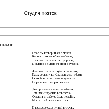
Студия поэтов
 (
drivbor
)
Готов был говорить ей о любви,
Без тени хоть малейшего обмана,
Травою сорной чувства проросли,
Нежданно с буйством дикого бурьяна.
Жил жаждой: приголубить, защитить,
Как к роднику, к губам припасть губами
Свить близостью связующую нить,
Не разорвать которую годами.
Дни пролетали в сладком забытьи,
Там имя её правило всевластно,
Счастливей рабства было не найти,
Мечта о ней пылала и не гасла.
И рвалось сердце птицей из груди,