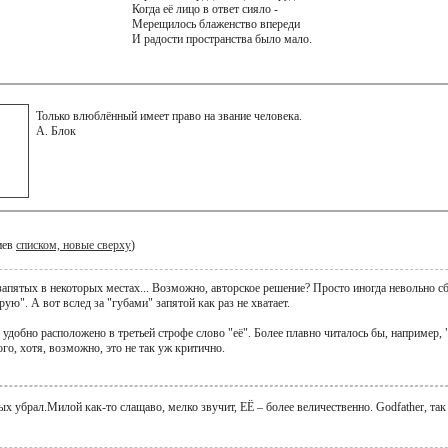
Когда её лицо в ответ сияло -
Мерещилось блаженство впереди
И радости пространства было мало.
Только влюблённый имеет право на звание человека.
А. Блок
иев
списком, новые сверху
)
апятых в некоторых местах... Возможно, авторское решение? Просто иногда невольно сб
ую". А вот вслед за "губами" запятой как раз не хватает.
удобно расположено в третьей строфе слово "её". Более плавно читалось бы, например,
о, хотя, возможно, это не так уж критично.
тых убрал.Милой как-то слащаво, мелко звучит, ЕЁ – более величественно. Godfather, так