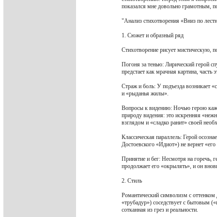
показался мне довольно грамотным, по
"Анализ стихотворения «Вниз по лестн
1. Сюжет и образный ряд
Стихотворение рисует мистическую, п
Погоня за тенью: Лирический герой спу
предстает как мрачная картина, часть э
Страж и боль: У подъезда возникает 
и «рыданья жилы».
Вопросы к видению: Ночью герою кажет
природу видения: это искренняя «неж
взглядом и «сладко ранит» своей нео
Классическая параллель: Герой осозн
Достоевского «Идиот») не вернет «его
Принятие и бег: Несмотря на горечь, г
продолжает его «окрылять», и он вновь
2. Стиль
Романтический символизм с оттенком д
«трубадур») соседствует с бытовым («
сотканная из грез и реальности.