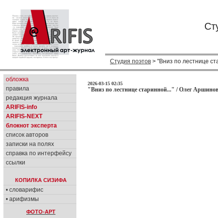
Ст
Студия поэтов
> "Вниз по лестнице ста
обложка
2026-03-15 02:35
правила
"Вниз по лестнице старинной..." / Олег Аршинов
редакция журнала
ARIFIS-info
ARIFIS-NEXT
блокнот эксперта
список авторов
записки на полях
справка по интерфейсу
ссылки
КОПИЛКА СИЗИФА
• словарифис
• арифизмы
ФОТО-АРТ