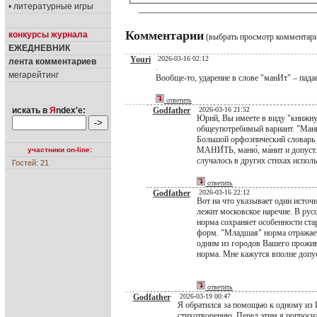
• литературные игры
Комментарии
конкурсы журнала
(выбрать просмотр комментар
ЕЖЕДНЕВНИК
Youri
2026-03-16 02:12
лента комментариев
.
мегарейтинг
Вообще-то, ударение в слове "манИт" – падает
ответить
искать в
Я
ndex'е:
Godfather
2026-03-16 21:52
Юрий, Вы имеете в виду "книжну
общеупотребимый вариант. "Мани
Большой орфоэпический словарь 
МАНИ́ТЬ, маню́, ма́нит и допуст. с
участники on-line:
случалось в других стихах испол
Гостей: 21
ответить
Godfather
2026-03-16 22:12
Вот на что указывает один источ
лежит московское наречие. В ру
норма сохраняет особенности ста
форм. "Младшая" норма отражает
одним из городов Вашего прожив
норма. Мне кажутся вполне допу
ответить
Godfather
2026-03-19 00:47
Я обратился за помощью к одному из 
стихотворению. Перед этим я попросил 