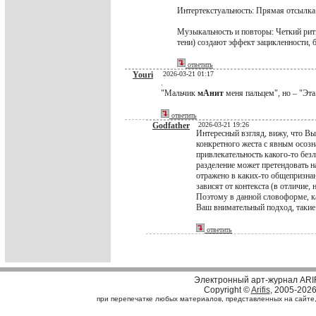
Интертекстуальность: Прямая отсылка
Музыкальность и повторы: Четкий рит
тени) создают эффект зацикленности, б
ответить
Youri
2026-03-21 01:17
.
"Мальчик
мАнит
меня пальцем", но – "Эта
ответить
Godfather
2026-03-21 19:26
Интересный взгляд, вижу, что Вы
конкретного жеста с явным осозн
привлекательность какого-то безл
разделение может претендовать на
отражено в каких-то общепризнан
зависят от контекста (в отличие
Поэтому в данной словоформе, ка
Ваш внимательный подход, такие 
ответить
Электронный арт-журнал ARI
Copyright ©
Arifis
, 2005-202
при перепечатке любых материалов, представленных на сайте, с