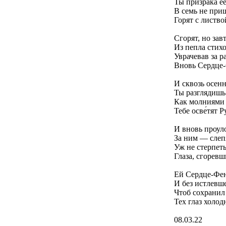
Ты призрака ее
В семь не при
Горят с листво
Сгорят, но зав
Из пепла стих
Уврачевав за р
Вновь Сердце-
И сквозь осен
Ты разглядишь 
Как молниями
Тебе осве́тят 
И вновь проул
За ним — слеп
Уж не стерпеть
Глаза, сгоревши
Ей Сердце-Фен
И без истлевш
Чтоб сохранил
Тех глаз холод
08.03.22