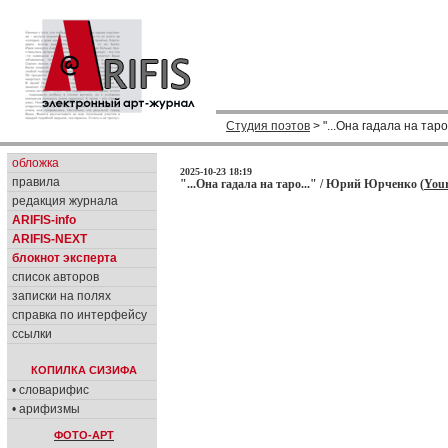
Студия поэтов
> "...Она гадала на таро.
обложка
2025-10-23 18:19
правила
"...Она гадала на таро..." / Юрий Юрченко (
Your
редакция журнала
ARIFIS-info
ARIFIS-NEXT
блокнот эксперта
список авторов
записки на полях
справка по интерфейсу
ссылки
КОПИЛКА СИЗИФА
• словарифис
• арифизмы
ФОТО-АРТ