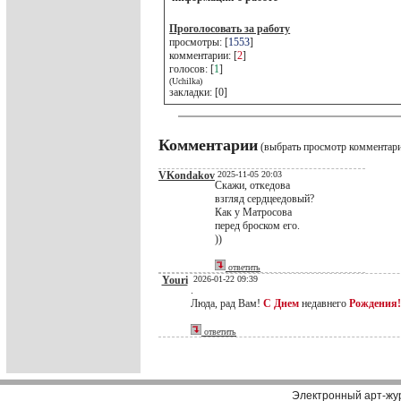
Проголосовать за работу
просмотры: [
1553
]
комментарии: [
2
]
голосов: [
1
]
(Uchilka)
закладки: [0]
Комментарии
(выбрать просмотр комментар
VKondakov
2025-11-05 20:03
Скажи, откедова
взгляд сердцеедовый?
Как у Матросова
перед броском его.
))
ответить
Youri
2026-01-22 09:39
.
Люда, рад Вам!
С Днем
недавнего
Рождения!
ответить
Электронный арт-жу