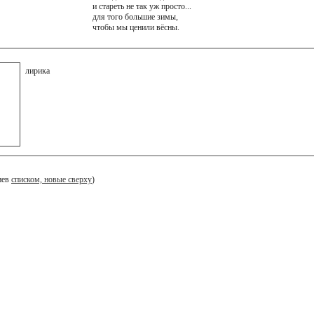
и стареть не так уж просто...
для того большие зимы,
чтобы мы ценили вёсны.
лирика
иев
списком, новые сверху
)