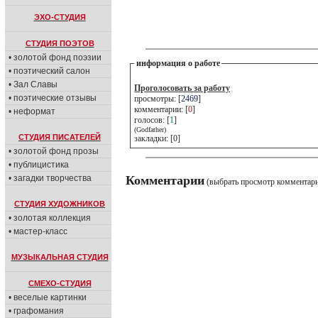
ЭХО-СТУДИЯ
СТУДИЯ ПОЭТОВ
• золотой фонд поэзии
информация о работе
• поэтический салон
• Зал Славы
Проголосовать за работу
• поэтические отзывы
просмотры: [
2469
]
комментарии: [
0
]
• неформат
голосов: [
1
]
(Godfather)
СТУДИЯ ПИСАТЕЛЕЙ
закладки: [0]
• золотой фонд прозы
• публицистика
• загадки творчества
Комментарии
(выбрать просмотр комментар
СТУДИЯ ХУДОЖНИКОВ
• золотая коллекция
• мастер-класс
МУЗЫКАЛЬНАЯ СТУДИЯ
СМЕХО-СТУДИЯ
• веселые картинки
• графомания