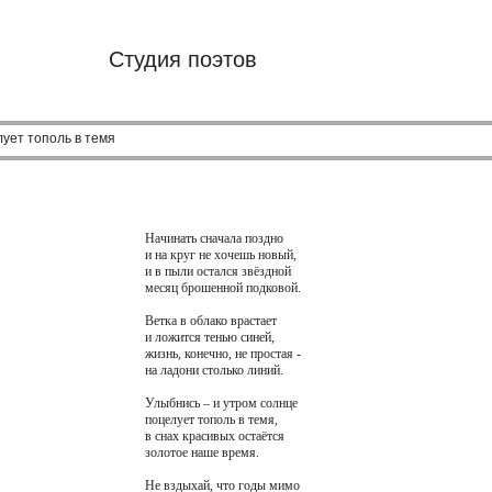
Студия поэтов
ует тополь в темя
Начинать сначала поздно
и на круг не хочешь новый,
и в пыли остался звёздной
месяц брошенной подковой.
Ветка в облако врастает
и ложится тенью синей,
жизнь, конечно, не простая -
на ладони столько линий.
Улыбнись – и утром солнце
поцелует тополь в темя,
в снах красивых остаётся
золотое наше время.
Не вздыхай, что годы мимо