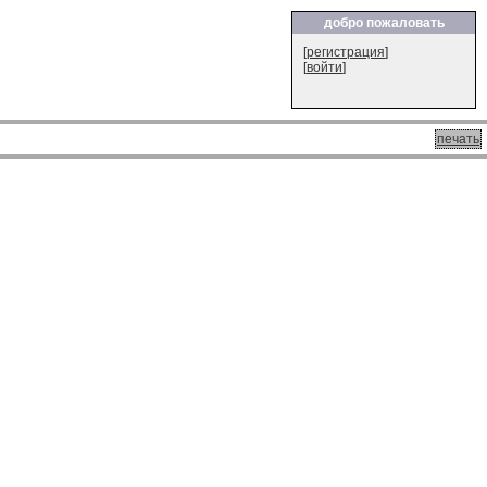
добро пожаловать
[
регистрация
]
[
войти
]
печать