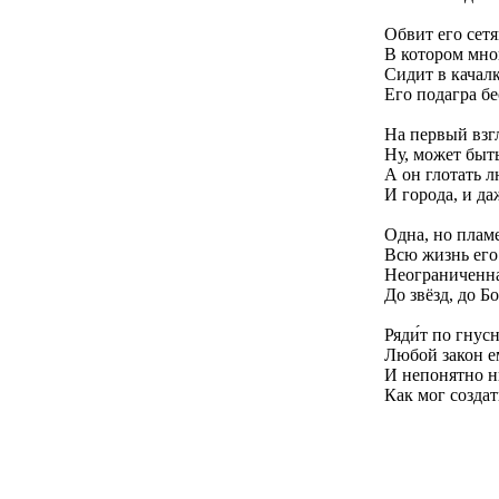
Обвит его сет
В котором мно
Сидит в качалк
Его подагра бе
На первый взгл
Ну, может быт
А он глотать 
И города, и да
Одна, но плам
Всю жизнь его
Неограниченна
До звёзд, до Бо
Ряди́т по гнус
Любой закон ем
И непонятно н
Как мог созда