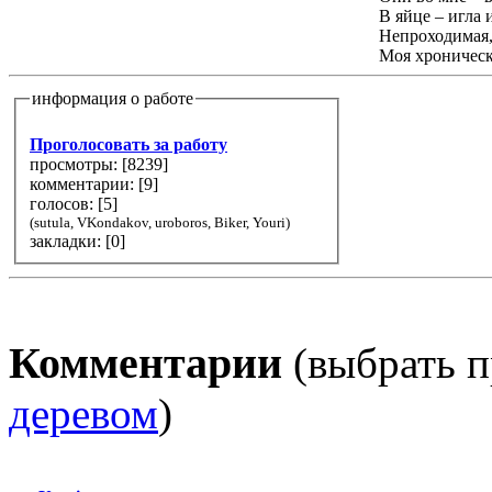
В яйце – игла и
Непроходимая,
Моя хроническ
информация о работе
Проголосовать за работу
просмотры: [
8239
]
комментарии: [
9
]
голосов: [
5
]
(sutula, VKondakov, uroboros, Biker, Youri)
закладки: [0]
Комментарии
(выбрать п
деревом
)