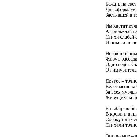
Бежать на свет
Для оформлени
Застывшей в г
Им хватит руч
А я должна спа
Стихи слабей 
И никого не ис
Неравноценны
Живут, рассуд
Одно ведёт к 
От изнуритель
Другое – точн
Ведёт меня на
За всех мурл
Живущих на п
Я выбираю бит
В крови и в пл
Собаку или че
Стихами точно
Они во мне – 