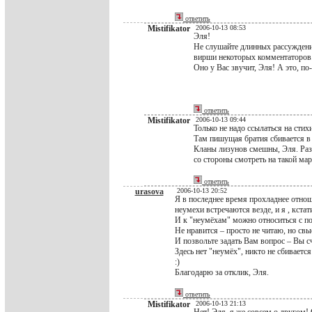
ответить
Mistifikator
2006-10-13 08:53
Эля!
Не слушайте длинных рассуждений
вирши некоторых комментаторов.
Оно у Вас звучит, Эля! А это, по
ответить
Mistifikator
2006-10-13 09:44
Только не надо ссылаться на стих
Там пишущая братия сбивается в с
Кланы лизунов смешны, Эля. Разу
со стороны смотреть на такой ма
ответить
urasova
2006-10-13 20:52
Я в последнее время прохладнее отнош
неумехи встречаются везде, и я , кста
И к "неумёхам" можно относиться с п
Не нравится – просто не читаю, но св
И позвольте задать Вам вопрос – Вы сч
Здесь нет "неумёх", никто не сбиваетс
:)
Благодарю за отклик, Эля.
ответить
Mistifikator
2006-10-13 21:13