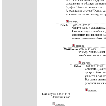
Нет! Эля, я же совсем о другом! 
совершенно не обращая внимание 
Арифис? Этот сайт пока честнее.
А куда деться от этого? Кланы зд
только не поставить фильтр, кото
ответить
Poliak
2006-10-14 07:37
Фильтр тоже, к сожалению, 
Скорее всего,это неизбежно
антипатиях и они влияют на
оценка стихо может быть об
ответить
Mistifikator
2006-10-14 07:45
Фильтр, Миша, может п
неизбежны, но их стих
ответить
Poliak
2006-10-14 07:52
Согласен... Да я 
процесс. Хотя, вс
упиается в тот ж
Все самые сильны
результат, конечно
ответить
Elanskiy
2011-04-13 14:56
Замечатнльно!
ответить