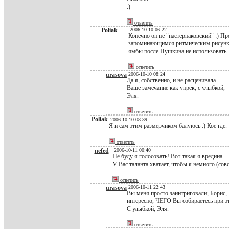
:)
ответить
Poliak
2006-10-10 06:22
Конечно он не "пастернаковский" :) П
запоминающимся ритмическим рисунком
ямбы после Пушкина не использовать..
ответить
urasova
2006-10-10 08:24
Да я, собственно, и не расценивала
Ваше замечание как упрёк, с улыбкой,
Эля.
ответить
Poliak
2006-10-10 08:39
Я и сам этим размерчиком балуюсь :) Кое где.
ответить
nefed
2006-10-11 00:40
Не буду я голосовать! Вот такая я вредина.
У Вас таланта хватает, чтобы я немного (сов
ответить
urasova
2006-10-11 22:43
Вы меня просто заинтриговали, Борис,
интересно, ЧЕГО Вы собираетесь при э
С улыбкой, Эля.
ответить