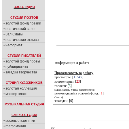
ЭХО-СТУДИЯ
СТУДИЯ ПОЭТОВ
• золотой фонд поэзии
• поэтический салон
• Зал Славы
• поэтические отзывы
• неформат
СТУДИЯ ПИСАТЕЛЕЙ
• золотой фонд прозы
информация о работе
• публицистика
• загадки творчества
Проголосовать за работу
просмотры: [
11545
]
комментарии: [
23
]
СТУДИЯ ХУДОЖНИКОВ
голосов: [
3
]
• золотая коллекция
(Mistifikator, Yucca, shalamonova)
рекомендаций в золотой фонд: [
1
]
• мастер-класс
(Yucca)
закладки: [0]
МУЗЫКАЛЬНАЯ СТУДИЯ
СМЕХО-СТУДИЯ
• веселые картинки
• графомания