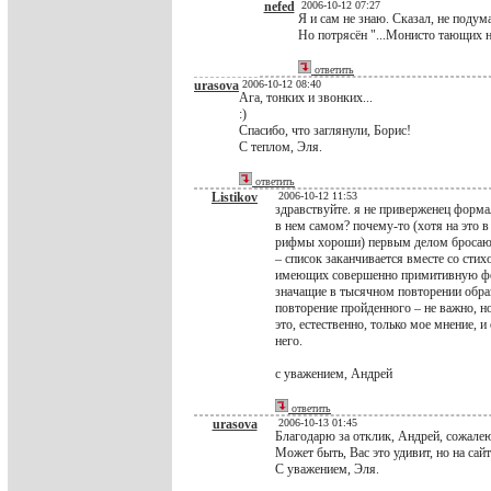
nefed
2006-10-12 07:27
Я и сам не знаю. Сказал, не подум
Но потрясён "...Монисто тающих н
ответить
urasova
2006-10-12 08:40
Ага, тонких и звонких...
:)
Спасибо, что заглянули, Борис!
С теплом, Эля.
ответить
Listikov
2006-10-12 11:53
здравствуйте. я не приверженец формал
в нем самом? почему-то (хотя на это в
рифмы хороши) первым делом бросаютс
– список заканчивается вместе со сти
имеющих совершенно примитивную форм
значащие в тысячном повторении образ
повторение пройденного – не важно, но
это, естественно, только мое мнение, 
него.
с уважением, Андрей
ответить
urasova
2006-10-13 01:45
Благодарю за отклик, Андрей, сожалею
Может быть, Вас это удивит, но на сай
С уважением, Эля.