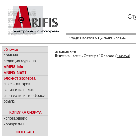
Ст
Студия поэтов
> Цыганка - осень
обложка
2006-10-08 22:38
правила
Цыганка - осень / Эльвира Юрасова (
urasova
)
редакция журнала
ARIFIS-info
ARIFIS-NEXT
блокнот эксперта
список авторов
записки на полях
справка по интерфейсу
ссылки
КОПИЛКА СИЗИФА
• словарифис
• арифизмы
ФОТО-АРТ