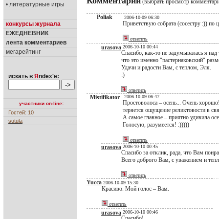
Комментарии
(выбрать просмотр комментар
• литературные игры
Poliak
2006-10-09 06:30
Приветствую собрата (сосестру :)) по
конкурсы журнала
ЕЖЕДНЕВНИК
ответить
лента комментариев
urasova
2006-10-10 00:44
мегарейтинг
Спасибо, как-то не задумывалась я над 
что это именно "пастернаковский" разм
Удачи и радости Вам, с теплом, Эля.
:)
искать в
Я
ndex'е:
ответить
Mistifikator
2006-10-09 06:47
Простоволоса – осень... Очень хорошо!
участники on-line:
теряется ощущение реликтовости в связ
Гостей: 10
А самое главное – приятно удивила осе
sutula
Голосую, разумеется! :)))))
ответить
urasova
2006-10-10 00:45
Спасибо за отклик, рада, что Вам понр
Всего доброго Вам, с уважением и тепл
ответить
Yucca
2006-10-09 15:30
Красиво. Мой голос – Вам.
ответить
urasova
2006-10-10 00:46
Спасибо!