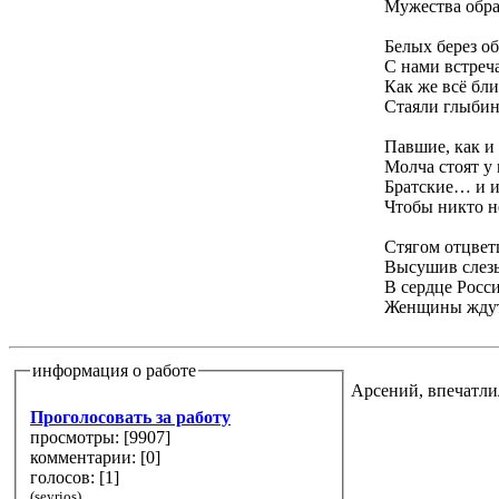
Мужества обра
Белых берез о
С нами встреча
Как же всё бл
Стаяли глыбин
Павшие, как и
Молча стоят у
Братские… и
Чтобы никто н
Стягом отцве
Высушив слезы
В сердце Росс
Женщины ждут
информация о работе
Арсений, впечатли
Проголосовать за работу
просмотры: [
9907
]
комментарии: [
0
]
голосов: [
1
]
(seyrios)