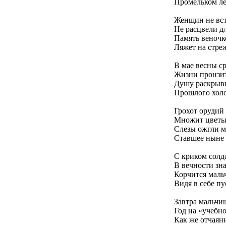
Промельком ле
Женщин не вс
Не расцвели д
Память веночк
Ляжет на стре
В мае весны с
Жизни пронзи
Душу раскрыв
Прошлого холо
Грохот орудий
Множит цветы
Слезы ожгли м
Ставшее ныне
С криком солд
В вечности зн
Корчится мальч
Видя в себе п
Завтра мальчи
Год на «учебн
Как же отчаян