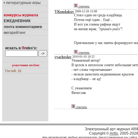
• литературные игры
ответить
VKondakov
2009-12-28 13:08
конкурсы журнала
Стоял один он средь кладбища.
Потом ещё один... Ещё...
ЕЖЕДНЕВНИК
И вот уж сонмы рифмы ищут
лента комментариев
на жизни мрак:
"пришёл-ушёл"
!
мегарейтинг
Оригинально у нас пииты формируют нов
искать в
Я
ndex'е:
ответить
vyacheslav
2010-01-10 18:22
Уважаемый автор!
В целом в неплохом сонете небольшие нето
участники on-line:
- нет слова «промчавшая»
Гостей: 16
- нельзя шевелить недвижимым крылом
- кладбище – не ад!
С уважением
Вячеслав
ответить
Электронный арт-журнал ARI
Copyright ©
Arifis
, 2005-202
при перепечатке любых материалов, представленных на сайте, с