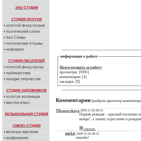
ЭХО-СТУДИЯ
СТУДИЯ ПОЭТОВ
• золотой фонд поэзии
• поэтический салон
• Зал Славы
• поэтические отзывы
• неформат
информация о работе
СТУДИЯ ПИСАТЕЛЕЙ
• золотой фонд прозы
Проголосовать за работу
просмотры: [
9391
]
• публицистика
комментарии: [
4
]
• загадки творчества
закладки: [0]
СТУДИЯ ХУДОЖНИКОВ
• золотая коллекция
Комментарии
(выбрать просмотр комментар
• мастер-класс
TKrasovskaya
2009-12-28 08:54
МУЗЫКАЛЬНАЯ СТУДИЯ
Первая реакция – красный поспешил по
концы", а значит, взросление и рожде
СМЕХО-СТУДИЯ
ответить
• веселые картинки
mickic
2009-12-28 08:55
спасибо!
• графомания