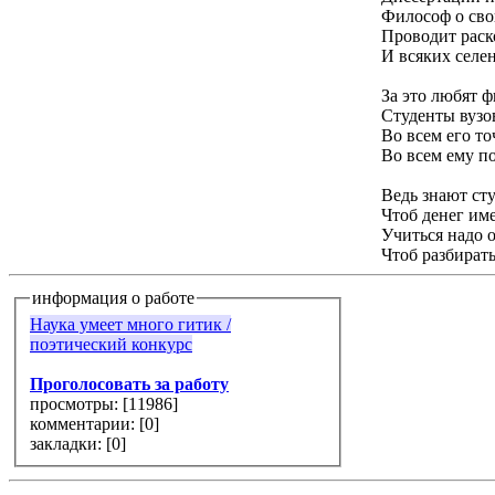
Философ о сво
Проводит раск
И всяких селе
За это любят 
Студенты вузо
Во всем его т
Во всем ему п
Ведь знают ст
Чтоб денег им
Учиться надо 
Чтоб разбират
информация о работе
Наука умеет много гитик /
поэтический конкурс
Проголосовать за работу
просмотры: [
11986
]
комментарии: [
0
]
закладки: [0]