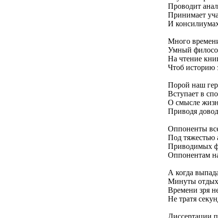
Проводит ана
Принимает уча
И консилиума
Много времени
Умный филосо
На чтение книг
Чтоб историю 
Порой наш ге
Вступает в сп
О смысле жизн
Приводя дово
Оппоненты все
Под тяжестью 
Приводимых 
Оппонентам н
А когда выпад
Минуты отдых
Времени зря не
Не тратя секу
Диссертации 