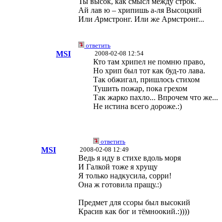
Ты высок, как смысл между строк.
Ай лав ю – хрипишь а-ля Высоцкий
Или
А
рмстронг. Или же Армстр
о
нг...
ответить
MSI
2008-02-08 12:54
Кто там хрипел не помню право,
Но хрип был тот как буд-то лава.
Так обжигал, пришлось стихом
Тушить пожар, пока грехом
Так жарко пахло... Впрочем что же...
Не истина всего дороже.:)
ответить
MSI
2008-02-08 12:49
Ведь я иду в стихе вдоль моря
И Галкой тоже я хрущу
Я только надкусила, сорри!
Она ж готовила пращу.:)
Предмет для ссоры был высокий
Красив как бог и тёмноокий.:))))