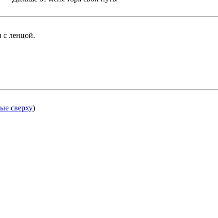
 с ленцой.
ые сверху
)