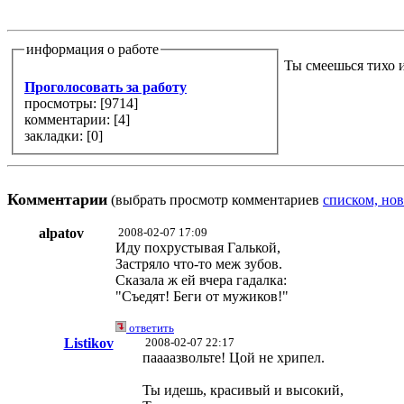
информация о работе
Ты смеешься тихо и
Проголосовать за работу
просмотры: [
9714
]
комментарии: [
4
]
закладки: [0]
Комментарии
(выбрать просмотр комментариев
списком, нов
alpatov
2008-02-07 17:09
Иду похрустывая Галькой,
Застряло что-то меж зубов.
Сказала ж ей вчера гадалка:
"Съедят! Беги от мужиков!"
ответить
Listikov
2008-02-07 22:17
паааазвольте! Цой не хрипел.
Ты идешь, красивый и высокий,