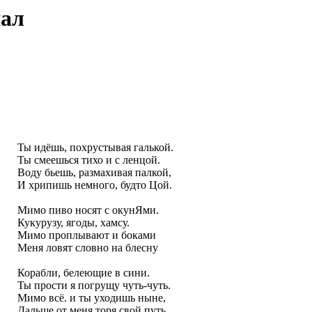
нал
Ты идёшь, похрустывая галькой.
Ты смеешься тихо и с ленцой.
Воду бьешь, размахивая палкой,
И хрипишь немного, будто Цой.
Мимо пиво носят с окунЯми.
Кукурузу, ягоды, хамсу.
Мимо проплывают и боками
Меня ловят словно на блесну
Корабли, белеющие в сини.
Ты прости я погрущу чуть-чуть.
Мимо всё. и ты уходишь ныне,
Дальше от меня торя свой путь.