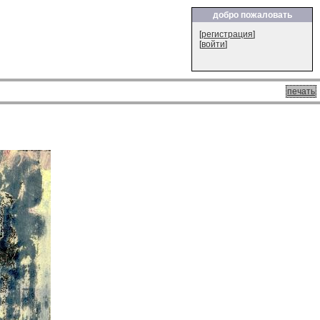
добро пожаловать
[
регистрация
]
[
войти
]
печать