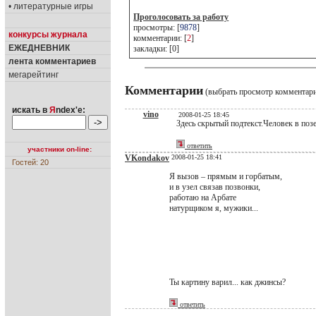
• литературные игры
Проголосовать за работу
просмотры: [
9878
]
конкурсы журнала
комментарии: [
2
]
ЕЖЕДНЕВНИК
закладки: [0]
лента комментариев
мегарейтинг
Комментарии
(выбрать просмотр комментар
искать в
Я
ndex'е:
vino
2008-01-25 18:45
Здесь скрытый подтекст.Человек в позе
ответить
участники on-line:
VKondakov
2008-01-25 18:41
Гостей: 20
Я вызов – прямым и горбатым,
и в узел связав позвонки,
работаю на Арбате
натурщиком я, мужики...
Ты картину варил... как джинсы?
ответить