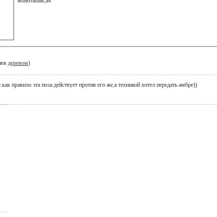
монотипия,а4
иев
деревом
)
.как правило эта поза действует против его же,а техникой хотел передать амбре))