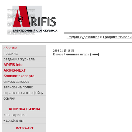
Студия художников
>
Графика/ живопи
обложка
2008-01-25 16:59
правила
В позе / мониава игорь (
vino
)
редакция журнала
ARIFIS-info
ARIFIS-NEXT
блокнот эксперта
список авторов
записки на полях
справка по интерфейсу
ссылки
КОПИЛКА СИЗИФА
• словарифис
• арифизмы
ФОТО-АРТ