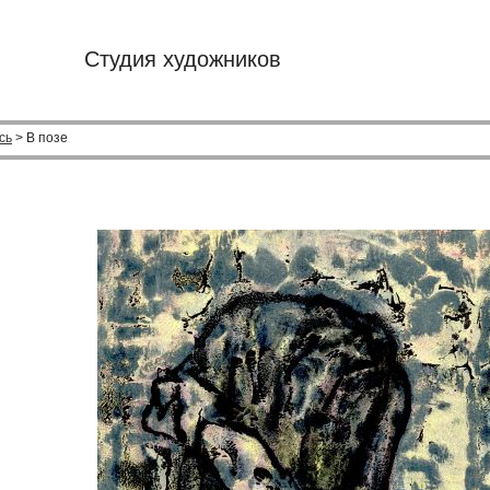
Студия художников
сь
> В позе