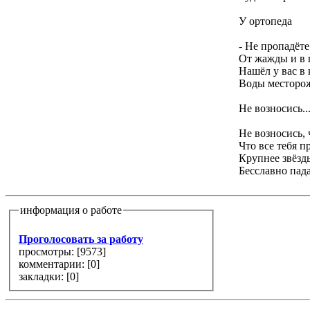
У ортопеда
- Не пропадёт
От жажды и в 
Нашёл у вас в 
Воды месторо
Не возносись..
Не возносись, 
Что все тебя п
Крупнее звёзды
Бесславно пада
информация о работе
Проголосовать за работу
просмотры: [
9573
]
комментарии: [
0
]
закладки: [0]