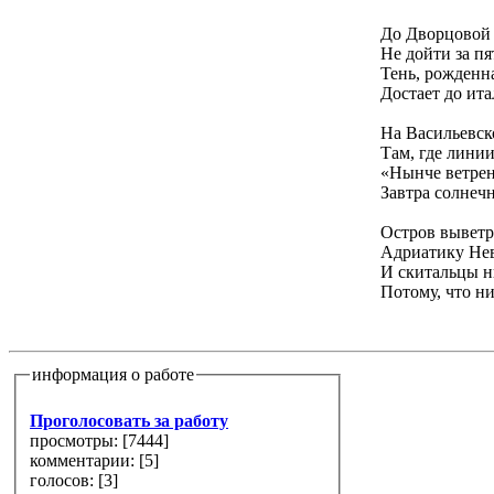
До Дворцовой 
Не дойти за п
Тень, рожденн
Достает до ит
На Васильевско
Там, где лини
«Нынче ветрен
Завтра солнеч
Остров выветр
Адриатику Нев
И скитальцы н
Потому, что ни
информация о работе
Проголосовать за работу
просмотры: [
7444
]
комментарии: [
5
]
голосов: [
3
]