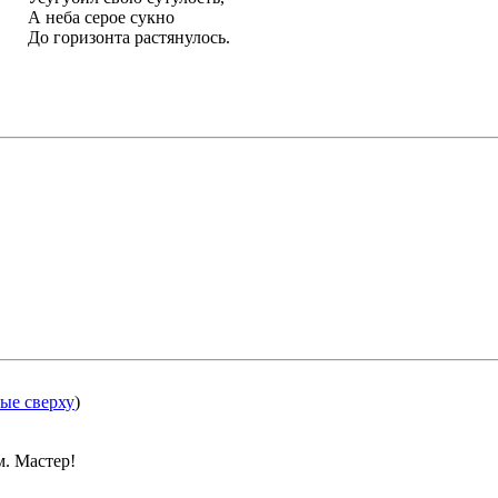
А неба серое сукно
До горизонта растянулось.
ые сверху
)
м. Мастер!