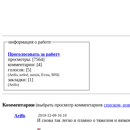
информация о работе
Проголосовать за работу
просмотры: [
7564
]
комментарии: [
4
]
голосов: [
5
]
(Arifis, nefed, sutula, Evita, MSI)
закладки: [1]
(Arifis)
Комментарии
(выбрать просмотр комментариев
списком, нов
Arifis
2019-12-09 16:10
И снова так легко и плавно о тяжелом и вязко