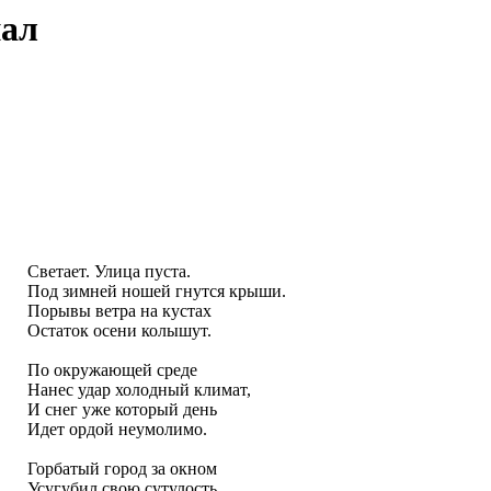
нал
Светает. Улица пуста.
Под зимней ношей гнутся крыши.
Порывы ветра на кустах
Остаток осени колышут.
По окружающей среде
Нанес удар холодный климат,
И снег уже который день
Идет ордой неумолимо.
Горбатый город за окном
Усугубил свою сутулость,