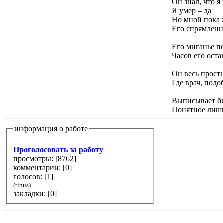
Он знал, что я
Я умер – да
Но мной пока 
Его спрямлен
Его миганье п
Часов его ост
Он весь просты
Где врач, под
Выписывает б
Понятное лишь
информация о работе
Проголосовать за работу
просмотры: [
8762
]
комментарии: [
0
]
голосов: [
1
]
(tinus)
закладки: [0]