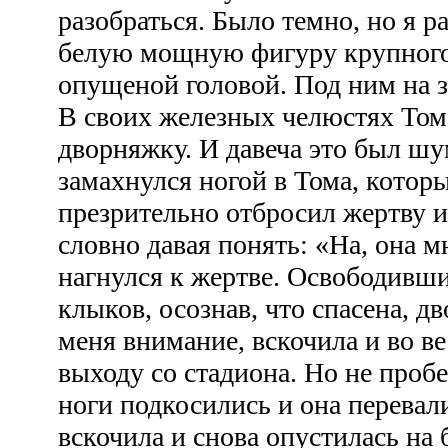
разобраться. Было темно, но я р
белую мощную фигуру крупного 
опущеной головой. Под ним на з
В своих железных челюстях Том
дворняжку. И давеча это был шу
замахнулся ногой в Тома, которы
презрительно отбросил жертву и
словно давая понять: «На, она м
нагнулся к жертве. Освободивш
клыков, осознав, что спасена, д
меня внимание, вскочила и во ве
выходу со стадиона. Но не пробе
ноги подкосились и она перевали
вскочила и снова опустилась на