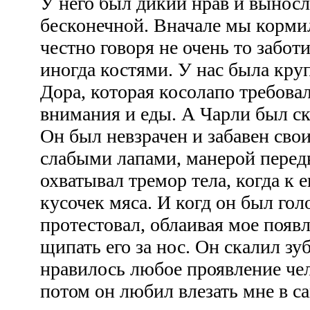
У него был дикий нрав и выносл
бесконечной. Вначале мы кормил
честно говоря не очень то забот
иногда костями. У нас была круп
Дора, которая косолапо требова
внимания и еды. А Чарли был с
Он был невзрачен и забавен сво
слабыми лапами, манерой перед
охватывал тремор тела, когда к 
кусочек мяса. И когд он был гол
протестовал, облаивая мое появ
щипать его за нос. Он скалил з
нравилось любое проявление че
потом он любил влезать мне в с