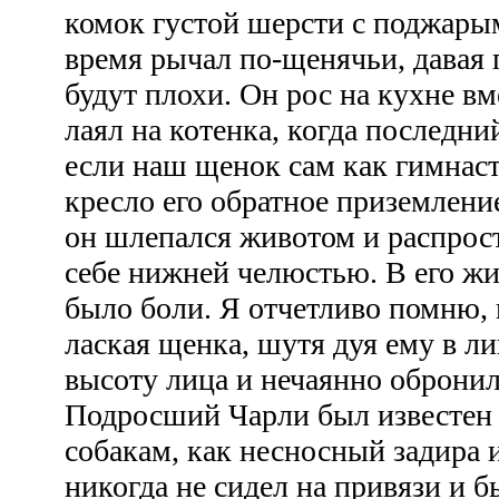
комок густой шерсти с поджары
время рычал по-щенячьи, давая 
будут плохи. Он рос на кухне вм
лаял на котенка, когда последни
если наш щенок сам как гимнас
кресло его обратное приземлен
он шлепался животом и распрос
себе нижней челюстью. В его жи
было боли. Я отчетливо помню, 
лаская щенка, шутя дуя ему в ли
высоту лица и нечаянно обронил
Подросший Чарли был известен п
собакам, как несносный задира и
никогда не сидел на привязи и б