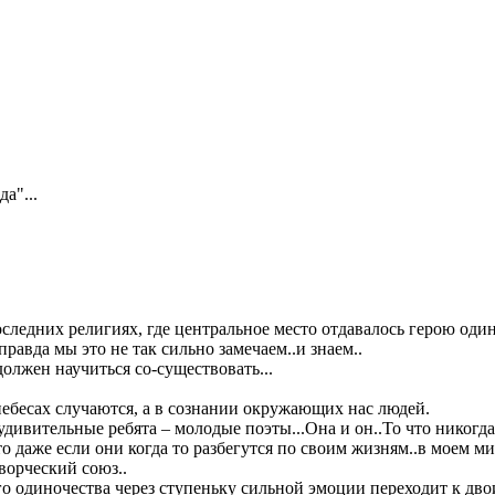
а"...
оследних религиях, где центральное место отдавалось герою один
правда мы это не так сильно замечаем..и знаем..
должен научиться со-существовать...
 небесах случаются, а в сознании окружающих нас людей.
удивительные ребята – молодые поэты...Она и он..То что никогда
о даже если они когда то разбегутся по своим жизням..в моем ми
ворческий союз..
о одиночества через ступеньку сильной эмоции переходит к дво