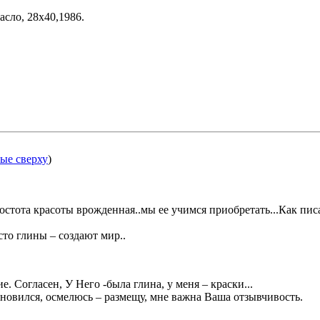
асло, 28х40,1986.
ые сверху
)
остота красоты врожденная..мы ее учимся приобретать...Как пис
сто глины – создают мир..
е. Согласен, У Него -была глина, у меня – краски...
охновился, осмелюсь – размещу, мне важна Ваша отзывчивость.