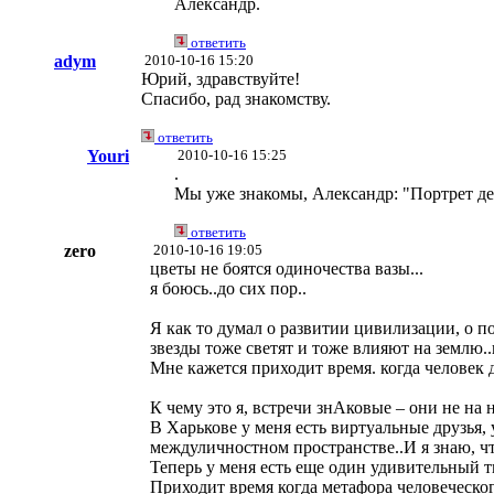
Александр.
ответить
adym
2010-10-16 15:20
Юрий, здравствуйте!
Спасибо, рад знакомству.
ответить
Youri
2010-10-16 15:25
.
Мы уже знакомы, Александр: "Портрет дед
ответить
zero
2010-10-16 19:05
цветы не боятся одиночества вазы...
я боюсь..до сих пор..
Я как то думал о развитии цивилизации, о п
звезды тоже светят и тоже влияют на землю..
Мне кажется приходит время. когда человек 
К чему это я, встречи знАковые – они не на
В Харькове у меня есть виртуальные друзья, 
междуличностном пространстве..И я знаю, чт
Теперь у меня есть еще один удивительный т
Приходит время когда метафора человеческог