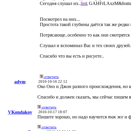
Сегодня слушал их..
link
GAHFrLAxzM&featur
Посмотрел на них...
Простота такой глубины даётся так же редко
Потрясающе..особенно то как они смотрятся 
Слушал и вспоминал Вас и тех своих друзей.
Спасибо что вы есть и рисуете..
ответить
adym
2010-10-16 22:12
Око Оно и Джон разного происхождения, но ка
Спасибо и должен сказать, мы сейчас пишем в
ответить
VKondakov
2010-10-17 18:07
Пишите хорошо, но надо научится
так же
и ф
ответить