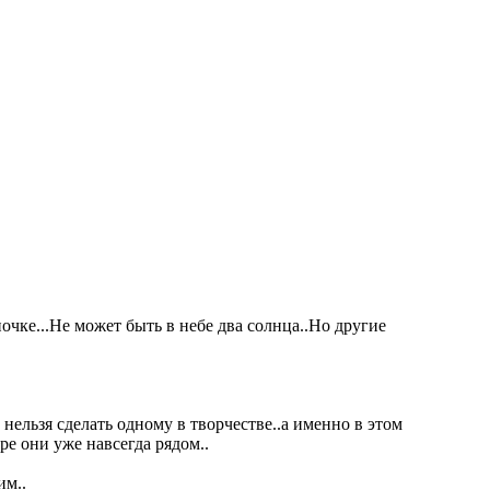
очке...Не может быть в небе два солнца..Но другие
 нельзя сделать одному в творчестве..а именно в этом
ре они уже навсегда рядом..
им..