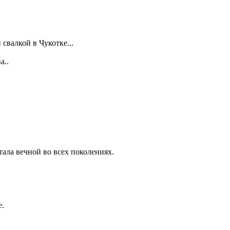
свалкой в Чукотке...
а..
тала вечной во всех поколениях.
е.