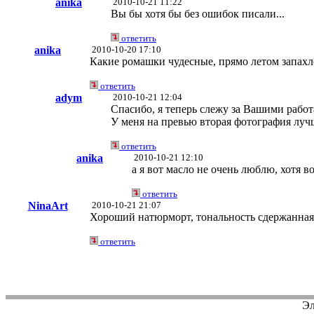
anika
2010-10-21 11:22
Вы бы хотя бы без ошибок писали...
ответить
anika
2010-10-20 17:10
Какие ромашки чудесные, прямо летом запахло
ответить
adym
2010-10-21 12:04
Спасибо, я теперь слежу за Вашими работ
У меня на превью вторая фотография лучш
ответить
anika
2010-10-21 12:10
а я вот масло не очень люблю, хотя 
ответить
NinaArt
2010-10-21 21:07
Хороший натюрморт, тональность сдержанная,
ответить
Эл