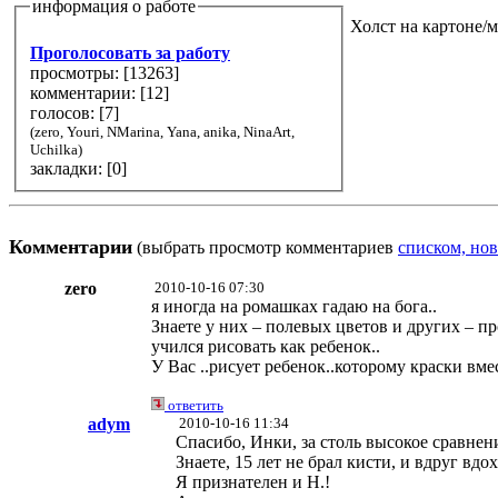
информация о работе
Холст на картоне/м
Проголосовать за работу
просмотры: [
13263
]
комментарии: [
12
]
голосов: [
7
]
(zero, Youri, NMarina, Yana, anika, NinaArt,
Uchilka)
закладки: [0]
Комментарии
(выбрать просмотр комментариев
списком, нов
zero
2010-10-16 07:30
я иногда на ромашках гадаю на бога..
Знаете у них – полевых цветов и других – пр
учился рисовать как ребенок..
У Вас ..рисует ребенок..которому краски вме
ответить
adym
2010-10-16 11:34
Спасибо, Инки, за столь высокое сравнени
Знаете, 15 лет не брал кисти, и вдруг вд
Я признателен и Н.!