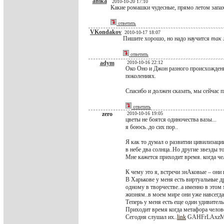
anika
2010-10-20 17:10
Какие ромашки чудесные, прямо летом запахл
ответить
VKondakov
2010-10-17 18:07
Пишите хорошо, но надо научится
так
ответить
adym
2010-10-16 22:12
Око Оно и Джон разного происхождения
поколениях.
Спасибо и должен сказать, мы сейчас 
ответить
zero
2010-10-16 19:05
цветы не боятся одиночества вазы...
я боюсь..до сих пор..
Я как то думал о развитии цивилизации
в небе два солнца..Но другие звезды т
Мне кажется приходит время. когда че
К чему это я, встречи знАковые – они 
В Харькове у меня есть виртуальные др
одному в творчестве..а именно в этом 
жизням..в моем мире они уже навсегда
Теперь у меня есть еще один удивител
Приходит время когда метафора челове
Сегодня слушал их..
link
GAHFrLAxzM&f