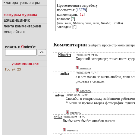
• литературные игры
Проголосовать за работу
просмотры: [
13279
]
комментарии: [
12
]
конкурсы журнала
голосов: [
7
]
ЕЖЕДНЕВНИК
(zero, Youri, NMarina, Yana, anika, NinaArt, Uchilka)
лента комментариев
закладки: [0]
мегарейтинг
Комментарии
(выбрать просмотр комментар
искать в
Я
ndex'е:
NinaArt
2010-10-21 21:07
Хороший натюрморт, тональность сдерж
участники on-line:
ответить
Гостей: 23
anika
2010-10-21 12:10
а я вот масло не очень люблю, хотя 
рисовать в смысле.
ответить
adym
2010-10-21 12:04
Спасибо, я теперь слежу за Вашими работами
У меня на превью вторая фотография лучшег
ответить
anika
2010-10-21 11:22
Вы бы хотя бы без ошибок писали...
ответить