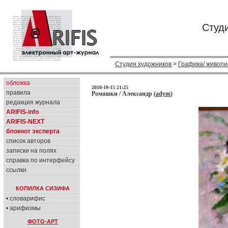
Студ
Студия художников
>
Графика/ живопи
обложка
2010-10-15 21:25
правила
Ромашки / Александр (
adym
)
редакция журнала
ARIFIS-info
ARIFIS-NEXT
блокнот эксперта
список авторов
записки на полях
справка по интерфейсу
ссылки
КОПИЛКА СИЗИФА
• словарифис
• арифизмы
ФОТО-АРТ