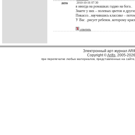
zero
2010-10-16 07:30
я иногда на ромашках гадаю на бога..
Знаете у них – полевых цветов и други
Пикассо...научившись классике – потом
У Вас ..рисует ребенок..которому крас
ответить
Электронный арт-журнал ARI
Copyright ©
Arifis
, 2005-202
при перепечатке любых материалов, представленных на сайте, с