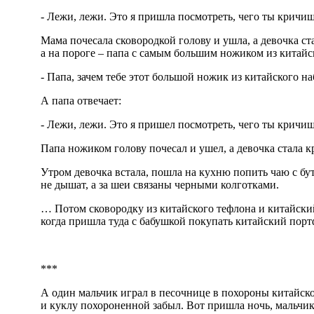
- Лежи, лежи. Это я пришла посмотреть, чего ты крич
Мама почесала сковородкой голову и ушла, а девочка ст
а на пороге – папа с самым большим ножиком из китайс
- Папа, зачем тебе этот большой ножик из китайского н
А папа отвечает:
- Лежи, лежи. Это я пришел посмотреть, чего ты крич
Папа ножиком голову почесал и ушел, а девочка стала к
Утром девочка встала, пошла на кухню попить чаю с бут
не дышат, а за шеи связаны черными колготками.
… Потом сковородку из китайского тефлона и китайски
когда пришла туда с бабушкой покупать китайский порт
***
А один мальчик играл в песочнице в похороны китайско
и куклу похороненной забыл. Вот пришла ночь, мальчик 