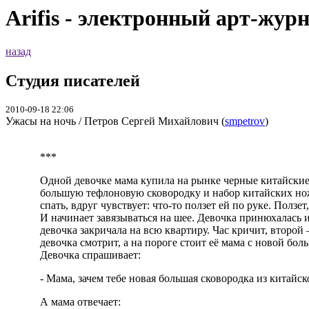
Arifis - электронный арт-жур
назад
Студия писателей
2010-09-18 22:06
Ужасы на ночь / Петров Сергей Михайлович (
smpetrov
)
***
Одной девочке мама купила на рынке черные китайские
большую тефлоновую сковородку и набор китайских нож
спать, вдруг чувствует: что-то ползет ей по руке. Ползе
И начинает завязываться на шее. Девочка принюхалась и 
девочка закричала на всю квартиру. Час кричит, второй
девочка смотрит, а на пороге стоит её мама с новой бо
Девочка спрашивает:
- Мама, зачем тебе новая большая сковородка из китайс
А мама отвечает: