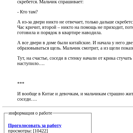
скребется. Мальчик спрашивает:
- Кто там?
А из-за двери никто не отвечает, только дальше скребетс
Час кричит, второй – никто на помощь не приходит, пот
готовила и порядок в квартире наводила.
А все двери в доме были китайские. И начала у него дв
образовываться щель. Мальчик смотрит, а из щели пока
Тут, на счастье, соседи в стенку начали от крика стучат
наступило….
***
И вообще в Китае и девочкам, и мальчикам страшно жить
соседи….
информация о работе
Проголосовать за работу
просмотры: [
10422
]