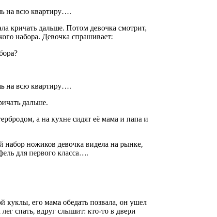
ишь на всю квартиру….
ала кричать дальше. Потом девочка смотрит,
кого набора. Девочка спрашивает:
абора?
ишь на всю квартиру….
ричать дальше.
ербродом, а на кухне сидят её мама и папа и
й набор ножиков девочка видела на рынке,
фель для первого класса….
й куклы, его мама обедать позвала, он ушел
лег спать, вдруг слышит: кто-то в двери