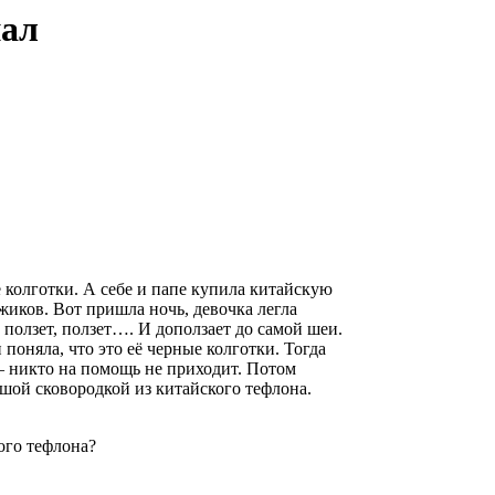
нал
 колготки. А себе и папе купила китайскую
иков. Вот пришла ночь, девочка легла
т, ползет, ползет…. И доползает до самой шеи.
поняла, что это её черные колготки. Тогда
 – никто на помощь не приходит. Потом
льшой сковородкой из китайского тефлона.
кого тефлона?