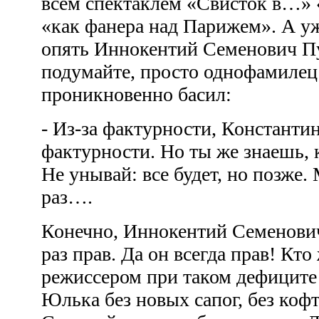
всем спектаклем «Свисток в…» 
«как фанера над Парижем». А уж
опять Иннокентий Семенович Пу
подумайте, просто однофамилец!
проникновенно басил:
- Из-за фактурности, Константи
фактурности. Но ты же знаешь, к
Не унывай: все будет, но позже
раз….
Конечно, Иннокентий Семенович
раз прав. Да он всегда прав! Кто
режиссером при таком дефиците
Юлька без новых сапог, без коф