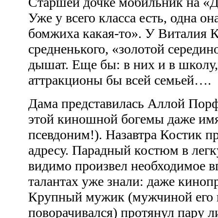
Старшей дочке мобильник на «Д
Уже у всего класса есть, одна он
бомжиха какая-то». У Виталия 
средненького, «золотой середин
дышат. Еще бы: в них и в школу,
аттракционы бы всей семьей….
Дама представилась Аллой Порф
этой киношной богемы даже имя
псевдоним!). Назавтра Костик п
адресу. Парадный костюм в лег
видимо произвел необходимое вп
талантах уже знали: даже киноп
Крупный мужик (мужчиной его н
поворачивался) протянул пару л