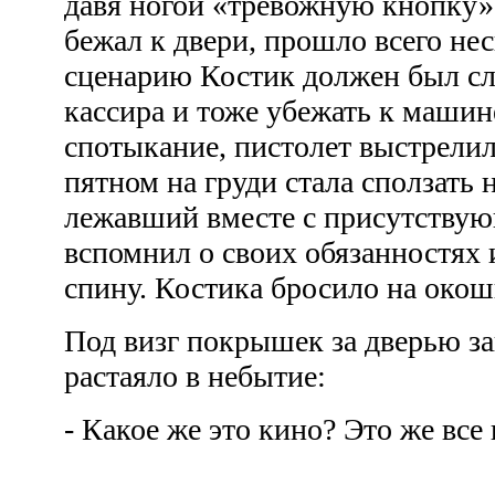
давя ногой «тревожную кнопку»,
бежал к двери, прошло всего не
сценарию Костик должен был сл
кассира и тоже убежать к маши
спотыкание, пистолет выстрели
пятном на груди стала сползать 
лежавший вместе с присутству
вспомнил о своих обязанностях 
спину. Костика бросило на окош
Под визг покрышек за дверью з
растаяло в небытие:
- Какое же это кино? Это же вс